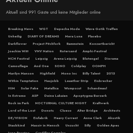
Aktuell sind 991 Gäste und keine Mitglieder online
Breaking News
WGT
Depeche Mode
Wave Gotik Treffen
Unheilig
DIARY OF DREAMS
Mera Luna
Placebo
Darkflower
Project Pitchfork
Rammstein
Konzertbericht
Joachim Witt
VNV Nation
Rotersand
Amphi-Festival
NCN Festival
Leipzig
Arena Leipzig
Blutengel
Diorama
Camouflage
And One
SONO
Coldplay
OOMPH
Marilyn Manson
Highfield
Mono Inc
Billy Talent
2015
Within Temptation
Haujobb
Leaether Strip
Eisbrecher
HIM
Solar Fake
Metallica
Wumpscut
Schandmaul
In Extremo
ASP
Deine Lakaien
Apoptygma Berzerk
Rock im Park
NOCTURNAL CULTURE NIGHT
Kraftwerk
Lord of the Lost
Donots
Clueso
Alter Bridge
Architects
DE/VISION
Eisfabrik
Heavy Current
Anne Clark
Akustik
Staubkind
Massiv in Mensch
Unzucht
Silly
Golden Apes
Juno Reactor
Cardillac Complex