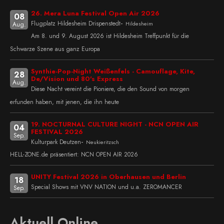
26. Mera Luna Festival Open Air 2026
08
-
Flugplatz Hildesheim Drispenstedt
Hildesheim
Aug.
Am 8. und 9. August 2026 ist Hildesheim Treffpunkt für die
Schwarze Szene aus ganz Europa
Synthie-Pop-Night Weißenfels - Camouflage, Kite,
28
De/Vision und 80's Express
Aug.
Diese Nacht vereint die Pioniere, die den Sound von morgen
erfunden haben, mit jenen, die ihn heute
19. NOCTURNAL CULTURE NIGHT - NCN OPEN AIR
04
FESTIVAL 2026
Sep.
-
Kulturpark Deutzen
Neukieritzsch
HELL-ZONE.de präsentiert: NCN OPEN AIR 2026
UNITY Festival 2026 in Oberhausen und Berlin
18
Special Shows mit VNV NATION und u.a. ZEROMANCER
Sep.
Aktuell Online