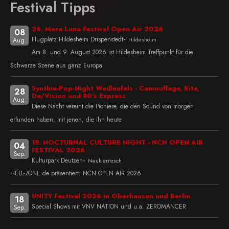
Festival Tipps
26. Mera Luna Festival Open Air 2026
08
-
Flugplatz Hildesheim Drispenstedt
Hildesheim
Aug.
Am 8. und 9. August 2026 ist Hildesheim Treffpunkt für die
Schwarze Szene aus ganz Europa
Synthie-Pop-Night Weißenfels - Camouflage, Kite,
28
De/Vision und 80's Express
Aug.
Diese Nacht vereint die Pioniere, die den Sound von morgen
erfunden haben, mit jenen, die ihn heute
19. NOCTURNAL CULTURE NIGHT - NCN OPEN AIR
04
FESTIVAL 2026
Sep.
-
Kulturpark Deutzen
Neukieritzsch
HELL-ZONE.de präsentiert: NCN OPEN AIR 2026
UNITY Festival 2026 in Oberhausen und Berlin
18
Special Shows mit VNV NATION und u.a. ZEROMANCER
Sep.