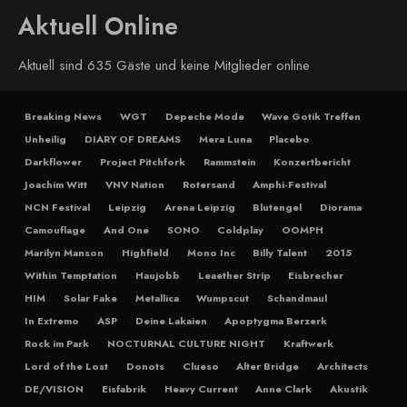
Aktuell Online
Aktuell sind 635 Gäste und keine Mitglieder online
Breaking News
WGT
Depeche Mode
Wave Gotik Treffen
Unheilig
DIARY OF DREAMS
Mera Luna
Placebo
Darkflower
Project Pitchfork
Rammstein
Konzertbericht
Joachim Witt
VNV Nation
Rotersand
Amphi-Festival
NCN Festival
Leipzig
Arena Leipzig
Blutengel
Diorama
Camouflage
And One
SONO
Coldplay
OOMPH
Marilyn Manson
Highfield
Mono Inc
Billy Talent
2015
Within Temptation
Haujobb
Leaether Strip
Eisbrecher
HIM
Solar Fake
Metallica
Wumpscut
Schandmaul
In Extremo
ASP
Deine Lakaien
Apoptygma Berzerk
Rock im Park
NOCTURNAL CULTURE NIGHT
Kraftwerk
Lord of the Lost
Donots
Clueso
Alter Bridge
Architects
DE/VISION
Eisfabrik
Heavy Current
Anne Clark
Akustik