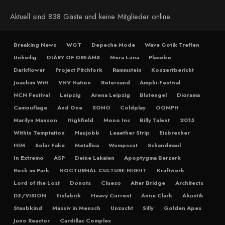
Aktuell sind 838 Gäste und keine Mitglieder online
Breaking News
WGT
Depeche Mode
Wave Gotik Treffen
Unheilig
DIARY OF DREAMS
Mera Luna
Placebo
Darkflower
Project Pitchfork
Rammstein
Konzertbericht
Joachim Witt
VNV Nation
Rotersand
Amphi-Festival
NCN Festival
Leipzig
Arena Leipzig
Blutengel
Diorama
Camouflage
And One
SONO
Coldplay
OOMPH
Marilyn Manson
Highfield
Mono Inc
Billy Talent
2015
Within Temptation
Haujobb
Leaether Strip
Eisbrecher
HIM
Solar Fake
Metallica
Wumpscut
Schandmaul
In Extremo
ASP
Deine Lakaien
Apoptygma Berzerk
Rock im Park
NOCTURNAL CULTURE NIGHT
Kraftwerk
Lord of the Lost
Donots
Clueso
Alter Bridge
Architects
DE/VISION
Eisfabrik
Heavy Current
Anne Clark
Akustik
Staubkind
Massiv in Mensch
Unzucht
Silly
Golden Apes
Juno Reactor
Cardillac Complex