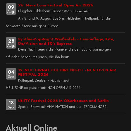
26. Mera Luna Festival Open Air 2026
09
-
Flugplatz Hildesheim Drispenstedt
Hildesheim
Aug.
Am 8. und 9. August 2026 ist Hildesheim Treffpunkt für die
Schwarze Szene aus ganz Europa
Synthie-Pop-Night Weißenfels - Camouflage, Kite,
28
De/Vision und 80's Express
Aug.
Diese Nacht vereint die Pioniere, die den Sound von morgen
erfunden haben, mit jenen, die ihn heute
19. NOCTURNAL CULTURE NIGHT - NCN OPEN AIR
04
FESTIVAL 2026
Sep.
-
Kulturpark Deutzen
Neukieritzsch
HELL-ZONE.de präsentiert: NCN OPEN AIR 2026
UNITY Festival 2026 in Oberhausen und Berlin
18
Special Shows mit VNV NATION und u.a. ZEROMANCER
Sep.
Aktuell Online