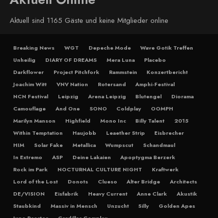
Aktuell sind 1165 Gäste und keine Mitglieder online
Breaking News
WGT
Depeche Mode
Wave Gotik Treffen
Unheilig
DIARY OF DREAMS
Mera Luna
Placebo
Darkflower
Project Pitchfork
Rammstein
Konzertbericht
Joachim Witt
VNV Nation
Rotersand
Amphi-Festival
NCN Festival
Leipzig
Arena Leipzig
Blutengel
Diorama
Camouflage
And One
SONO
Coldplay
OOMPH
Marilyn Manson
Highfield
Mono Inc
Billy Talent
2015
Within Temptation
Haujobb
Leaether Strip
Eisbrecher
HIM
Solar Fake
Metallica
Wumpscut
Schandmaul
In Extremo
ASP
Deine Lakaien
Apoptygma Berzerk
Rock im Park
NOCTURNAL CULTURE NIGHT
Kraftwerk
Lord of the Lost
Donots
Clueso
Alter Bridge
Architects
DE/VISION
Eisfabrik
Heavy Current
Anne Clark
Akustik
Staubkind
Massiv in Mensch
Unzucht
Silly
Golden Apes
Juno Reactor
Cardillac Complex