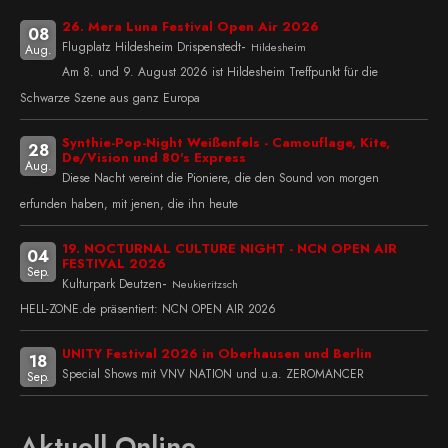
26. Mera Luna Festival Open Air 2026
08
-
Flugplatz Hildesheim Drispenstedt
Hildesheim
Aug.
Am 8. und 9. August 2026 ist Hildesheim Treffpunkt für die
Schwarze Szene aus ganz Europa
Synthie-Pop-Night Weißenfels - Camouflage, Kite,
28
De/Vision und 80's Express
Aug.
Diese Nacht vereint die Pioniere, die den Sound von morgen
erfunden haben, mit jenen, die ihn heute
19. NOCTURNAL CULTURE NIGHT - NCN OPEN AIR
04
FESTIVAL 2026
Sep.
-
Kulturpark Deutzen
Neukieritzsch
HELL-ZONE.de präsentiert: NCN OPEN AIR 2026
UNITY Festival 2026 in Oberhausen und Berlin
18
Special Shows mit VNV NATION und u.a. ZEROMANCER
Sep.
Aktuell Online