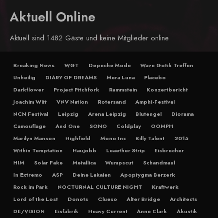
Aktuell Online
Aktuell sind 1482 Gäste und keine Mitglieder online
Breaking News
WGT
Depeche Mode
Wave Gotik Treffen
Unheilig
DIARY OF DREAMS
Mera Luna
Placebo
Darkflower
Project Pitchfork
Rammstein
Konzertbericht
Joachim Witt
VNV Nation
Rotersand
Amphi-Festival
NCN Festival
Leipzig
Arena Leipzig
Blutengel
Diorama
Camouflage
And One
SONO
Coldplay
OOMPH
Marilyn Manson
Highfield
Mono Inc
Billy Talent
2015
Within Temptation
Haujobb
Leaether Strip
Eisbrecher
HIM
Solar Fake
Metallica
Wumpscut
Schandmaul
In Extremo
ASP
Deine Lakaien
Apoptygma Berzerk
Rock im Park
NOCTURNAL CULTURE NIGHT
Kraftwerk
Lord of the Lost
Donots
Clueso
Alter Bridge
Architects
DE/VISION
Eisfabrik
Heavy Current
Anne Clark
Akustik