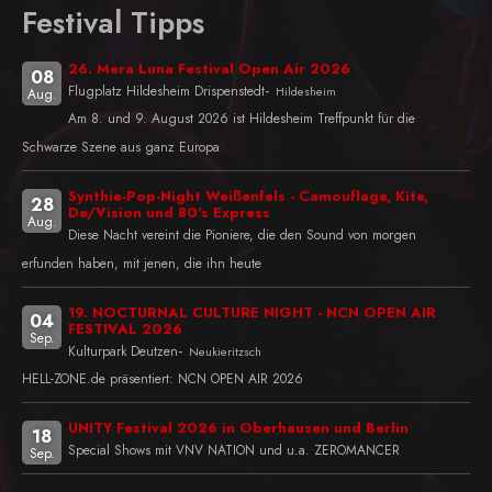
Festival Tipps
26. Mera Luna Festival Open Air 2026
08
-
Flugplatz Hildesheim Drispenstedt
Hildesheim
Aug.
Am 8. und 9. August 2026 ist Hildesheim Treffpunkt für die
Schwarze Szene aus ganz Europa
Synthie-Pop-Night Weißenfels - Camouflage, Kite,
28
De/Vision und 80's Express
Aug.
Diese Nacht vereint die Pioniere, die den Sound von morgen
erfunden haben, mit jenen, die ihn heute
19. NOCTURNAL CULTURE NIGHT - NCN OPEN AIR
04
FESTIVAL 2026
Sep.
-
Kulturpark Deutzen
Neukieritzsch
HELL-ZONE.de präsentiert: NCN OPEN AIR 2026
UNITY Festival 2026 in Oberhausen und Berlin
18
Special Shows mit VNV NATION und u.a. ZEROMANCER
Sep.