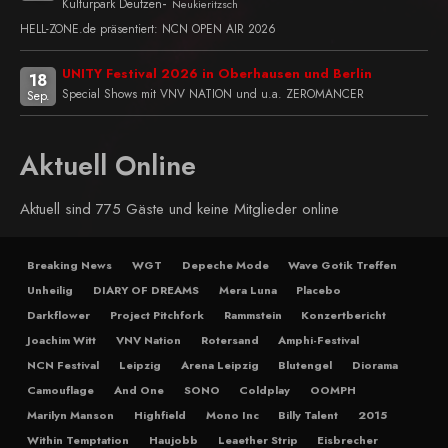
-
Kulturpark Deutzen
Neukieritzsch
HELL-ZONE.de präsentiert: NCN OPEN AIR 2026
UNITY Festival 2026 in Oberhausen und Berlin
18
Special Shows mit VNV NATION und u.a. ZEROMANCER
Sep.
Aktuell Online
Aktuell sind 775 Gäste und keine Mitglieder online
Breaking News
WGT
Depeche Mode
Wave Gotik Treffen
Unheilig
DIARY OF DREAMS
Mera Luna
Placebo
Darkflower
Project Pitchfork
Rammstein
Konzertbericht
Joachim Witt
VNV Nation
Rotersand
Amphi-Festival
NCN Festival
Leipzig
Arena Leipzig
Blutengel
Diorama
Camouflage
And One
SONO
Coldplay
OOMPH
Marilyn Manson
Highfield
Mono Inc
Billy Talent
2015
Within Temptation
Haujobb
Leaether Strip
Eisbrecher