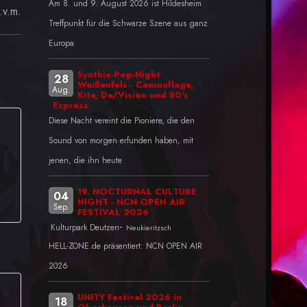
Am 8. und 9. August 2026 ist Hildesheim
.v.m.
Treffpunkt für die Schwarze Szene aus ganz
Europa
Synthie-Pop-Night
28
Weißenfels - Camouflage,
Aug.
Kite, De/Vision und 80's
Express
Diese Nacht vereint die Pioniere, die den
Sound von morgen erfunden haben, mit
jenen, die ihn heute
19. NOCTURNAL CULTURE
04
NIGHT - NCN OPEN AIR
Sep.
FESTIVAL 2026
-
Kulturpark Deutzen
Neukieritzsch
HELL-ZONE.de präsentiert: NCN OPEN AIR
2026
UNITY Festival 2026 in
18