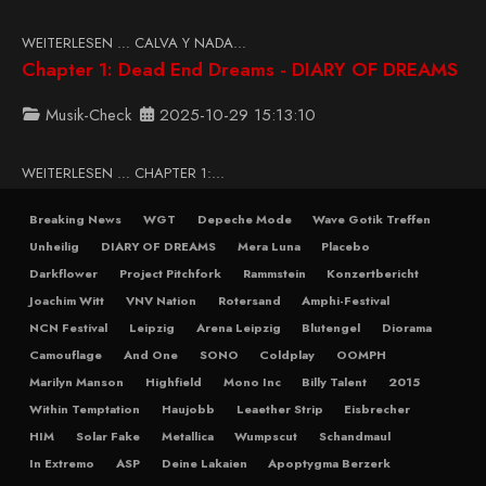
WEITERLESEN … CALVA Y NADA...
Chapter 1: Dead End Dreams - DIARY OF DREAMS
Musik-Check
2025-10-29 15:13:10
WEITERLESEN … CHAPTER 1:...
Breaking News
WGT
Depeche Mode
Wave Gotik Treffen
Unheilig
DIARY OF DREAMS
Mera Luna
Placebo
Darkflower
Project Pitchfork
Rammstein
Konzertbericht
Joachim Witt
VNV Nation
Rotersand
Amphi-Festival
NCN Festival
Leipzig
Arena Leipzig
Blutengel
Diorama
Camouflage
And One
SONO
Coldplay
OOMPH
Marilyn Manson
Highfield
Mono Inc
Billy Talent
2015
Within Temptation
Haujobb
Leaether Strip
Eisbrecher
HIM
Solar Fake
Metallica
Wumpscut
Schandmaul
In Extremo
ASP
Deine Lakaien
Apoptygma Berzerk