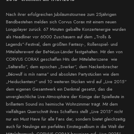
Nach ihrer erfolgreichen Jubiläumstournee zum 25jährigen
Bandbestehen melden sich Corvus Corax mit einem neuen
Longplayer zurück. 67 Minuten geballte Konzertenergie wurden
als Headliner vor 6000 Zuschauern auf dem „Trolls &
Legends“-Festival, dem größten Fantasy-, Rollenspiel- und
Mittelalterevent der BeNeLux-Länder festgehalten. Mit den von
CORVUS CORAX geschaffen Hits der Mittelalterszene wie
„Saltarello“, dem epischen „Sverker“, dem Nackenbrecher
„Béowulf is mín nama“ und absoluten Partystücken wie dem
„Heiduckentanz“ und 10 weiteren Stücken wird auf „Live 2015“
dem eigenen Gesamtwerk ein Denkmal gesetzt, das die
unvergleichliche Live-Atmosphäre der Könige der Spielleute in
brillantem Sound ins heimische Wohnzimmer trägt. Mit dem
vielfältigen Querschnitt ihres Schaffens stellt „Live 2015“ nicht
nur ein Must Have für alle Fans dar, sondern bietet gleichzeitig
auch für Neulinge ein perfektes Einstiegsalbum in die Welt der