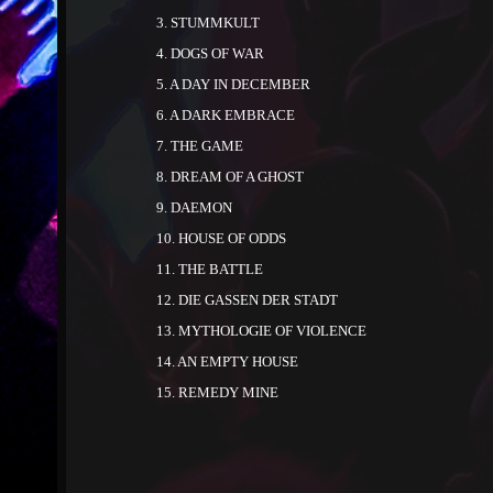
3. STUMMKULT
4. DOGS OF WAR
5. A DAY IN DECEMBER
6. A DARK EMBRACE
7. THE GAME
8. DREAM OF A GHOST
9. DAEMON
10. HOUSE OF ODDS
11. THE BATTLE
12. DIE GASSEN DER STADT
13. MYTHOLOGIE OF VIOLENCE
14. AN EMPTY HOUSE
15. REMEDY MINE