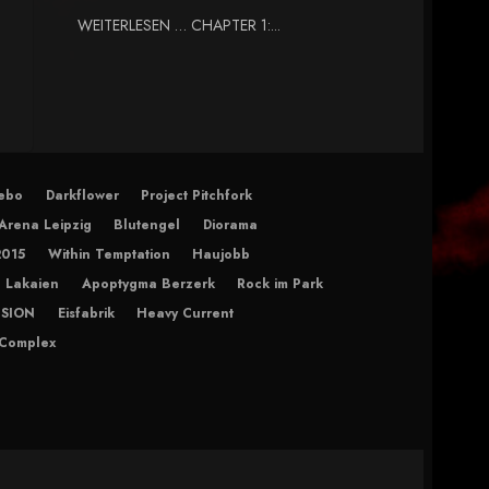
WEITERLESEN … CHAPTER 1:...
ebo
Darkflower
Project Pitchfork
Arena Leipzig
Blutengel
Diorama
2015
Within Temptation
Haujobb
 Lakaien
Apoptygma Berzerk
Rock im Park
ISION
Eisfabrik
Heavy Current
 Complex