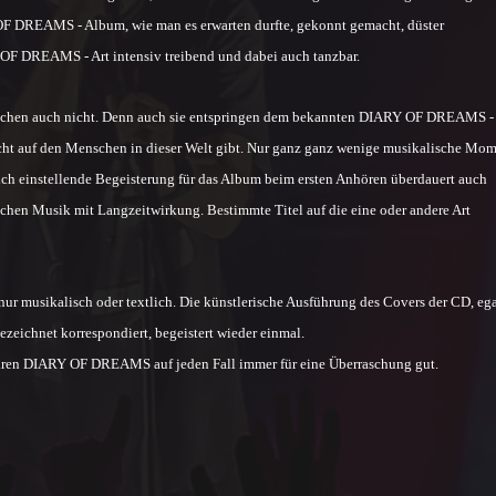
 OF DREAMS - Album, wie man es erwarten durfte, gekonnt gemacht, düster
OF DREAMS - Art intensiv treibend und dabei auch tanzbar.
erraschen auch nicht. Denn auch sie entspringen dem bekannten DIARY OF DREAMS -
ht auf den Menschen in dieser Welt gibt. Nur ganz ganz wenige musikalische Mo
ch einstellende Begeisterung für das Album beim ersten Anhören überdauert auch
n Musik mit Langzeitwirkung. Bestimmte Titel auf die eine oder andere Art
 musikalisch oder textlich. Die künstlerische Ausführung des Covers der CD, ega
zeichnet korrespondiert, begeistert wieder einmal.
waren DIARY OF DREAMS auf jeden Fall immer für eine Überraschung gut.