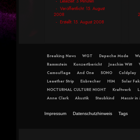
Lesezeit: 3 Minuten
Veröffentlicht: 15. August
2008
Erstellt: 15. August 2008
Breaking News
WGT
Depeche Mode
Wa
Rammstein
Konzertbericht
Joachim Witt
Camouflage
And One
SONO
Coldplay
Leaether Strip
Eisbrecher
HIM
Solar Fak
NOCTURNAL CULTURE NIGHT
Kraftwerk
L
Anne Clark
Akustik
Staubkind
Massiv in
Impressum
Datenschutzhinweis
Tags