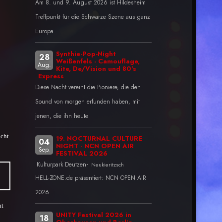
Am 8. und 9. August 2026 ist Hildesheim
Treffpunkt für die Schwarze Szene aus ganz
Europa
Synthie-Pop-Night
28
Weißenfels - Camouflage,
Aug.
Kite, De/Vision und 80's
Express
Diese Nacht vereint die Pioniere, die den
Sound von morgen erfunden haben, mit
jenen, die ihn heute
icht
19. NOCTURNAL CULTURE
04
NIGHT - NCN OPEN AIR
Sep.
FESTIVAL 2026
-
Kulturpark Deutzen
Neukieritzsch
HELL-ZONE.de präsentiert: NCN OPEN AIR
2026
at
UNITY Festival 2026 in
18