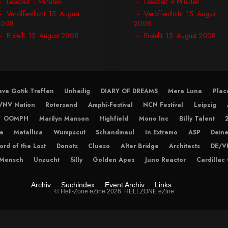
Lesezeit: 1 Minuten
Lesezeit: 4 Minuten
Veröffentlicht: 15. August
Veröffentlicht: 15. August
2008
2008
Erstellt: 15. August 2008
Erstellt: 15. August 2008
ve Gotik Treffen
Unheilig
DIARY OF DREAMS
Mera Luna
Plac
VNV Nation
Rotersand
Amphi-Festival
NCN Festival
Leipzig
OOMPH
Marilyn Manson
Highfield
Mono Inc
Billy Talent
e
Metallica
Wumpscut
Schandmaul
In Extremo
ASP
Deine
ord of the Lost
Donots
Clueso
Alter Bridge
Architects
DE/V
 Mensch
Unzucht
Silly
Golden Apes
Juno Reactor
Cardillac
Archiv
Suchindex
Event Archiv
Links
© Hell-Zone eZine 2026. HELLZONE eZine