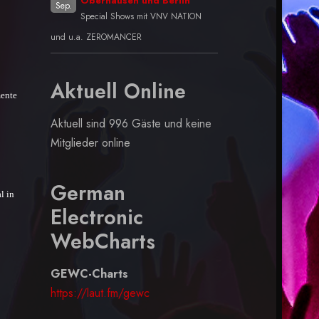
Oberhausen und Berlin
Sep.
Special Shows mit VNV NATION
und u.a. ZEROMANCER
Aktuell Online
mente
Aktuell sind 996 Gäste und keine
Mitglieder online
German
l in
Electronic
WebCharts
GEWC-Charts
https://laut.fm/gewc