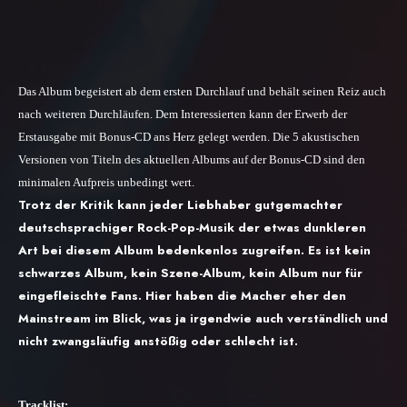
Das Album begeistert ab dem ersten Durchlauf und behält seinen Reiz auch
nach weiteren Durchläufen.
Dem Interessierten kann der Erwerb der
Erstausgabe mit Bonus-CD ans Herz gelegt werden. Die 5 akustischen
Versionen von Titeln des aktuellen Albums auf der Bonus-CD sind den
minimalen Aufpreis unbedingt wert.
Trotz der Kritik kann jeder Liebhaber gutgemachter
deutschsprachiger Rock-Pop-Musik der etwas dunkleren
Art bei diesem Album bedenkenlos zugreifen. Es ist kein
schwarzes Album, kein Szene-Album, kein Album nur für
eingefleischte Fans. Hier haben die Macher eher den
Mainstream im Blick, was ja irgendwie auch verständlich und
nicht zwangsläufig anstößig oder schlecht ist.
Tracklist: