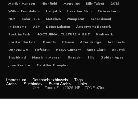
Marilyn Manson
Highfield
Mono Inc
Billy Talent
2015
Within Temptation
Haujobb
Leaether Strip
Eisbrecher
HIM
Solar Fake
Metallica
Wumpscut
Schandmaul
In Extremo
ASP
Deine Lakaien
Apoptygma Berzerk
Rock im Park
NOCTURNAL CULTURE NIGHT
Kraftwerk
Lord of the Lost
Donots
Clueso
Alter Bridge
Architects
DE/VISION
Eisfabrik
Heavy Current
Anne Clark
Akustik
Staubkind
Massiv in Mensch
Unzucht
Silly
Golden Apes
Juno Reactor
Cardillac Complex
Impressum
Datenschutzhinweis
Tags
Archiv
Suchindex
Event Archiv
Links
© Hell-Zone eZine 2026. HELLZONE eZine