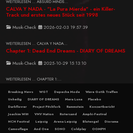
WEITERLESEN … ABSURD MINDS...
CALVA Y NADA - "La Pura Mierda" - ein Killer-
Track und erstes neues Stück seit 1998
Musik-Check
2026-02-03 19:57:39
WEITERLESEN … CALVA Y NADA...
Chapter 1: Dead End Dreams - DIARY OF DREAMS
Musik-Check
2025-10-29 15:13:10
WEITERLESEN … CHAPTER 1:...
Breaking News
WGT
Depeche Mode
Wave Gotik Treffen
Unheilig
DIARY OF DREAMS
Mera Luna
Placebo
Darkflower
Project Pitchfork
Rammstein
Konzertbericht
Joachim Witt
VNV Nation
Rotersand
Amphi-Festival
NCN Festival
Leipzig
Arena Leipzig
Blutengel
Diorama
Camouflage
And One
SONO
Coldplay
OOMPH