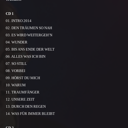
CD 1
01. INTRO 2014
02. DEN TRÄUMEN SO NAH
03. ES WIRD WEITERGEH’N
04. WUNDER
05. BIS ANS ENDE DER WELT
06. ALLES WAS ICH BIN
07. SO STILL
08. VORBEI
09. HÖRST DU MICH
10. WARUM
11. TRAUMFÄNGER
12. UNSERE ZEIT
13. DURCH DEN REGEN
14. WAS FÜR IMMER BLEIBT
CD 2