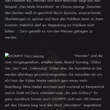
das Publikum ein, welches sich auch textsicher zeigt und zum
Beispiel „Das letzte Streichholz“ im Chorus mitsingt. Zwischen
den Stücken weiß er geschickt durch Sprüche, ansprechende
Überleitungen zu spinnen und lässt das Publikum kaum zu Atem
kommen. Natürlich darf ein Stagediving ins Publikum nicht
fehlen. - Dero genießt es von den Massen getragen zu
werden.
"Monster" und die
zwei Vorgängeralben, erhalten heute Abend Vorrang, Oldies
wie „Sex“ und „Gekreuzigt“ bilden eher die Ausnahme im Set,
werden allerdings geschickt eingestreut. Da wünschten wir uns
als Fans der frühen Werke natürlich gern etwas mehr
Beachtung. Mina Harker erscheint auch nochmal im Rampenlicht
und im Duett mit Dero schmettert man „Bis zum Schluss“. So
ganz unpolitisch können auch OOMPH! nicht sein. Mit Hinweis
auf den Obama-Sieg wird das Stück „Revolution“ angestimmt,