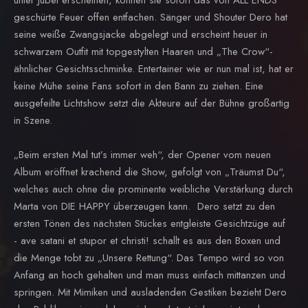
unter Jubel erscheinen, können sie sofort das von ALL ENDS
geschürte Feuer offen entfachen. Sänger und Shouter Dero hat
seine weiße Zwangsjacke abgelegt und erscheint heuer in
schwarzem Outfit mit topgestylten Haaren und „The Crow“-
ähnlicher Gesichtsschminke. Entertainer wie er nun mal ist, hat er
keine Mühe seine Fans sofort in den Bann zu ziehen. Eine
ausgefeilte Lichtshow setzt die Akteure auf der Bühne großartig
in Szene.
„Beim ersten Mal tut’s immer weh“, der Opener vom neuen
Album eröffnet krachend die Show, gefolgt von „Träumst Du“,
welches auch ohne die prominente weibliche Verstärkung durch
Marta von DIE HAPPY überzeugen kann. Dero setzt zu den
ersten Tönen des nächsten Stückes entgleiste Gesichtzüge auf
- ave satani et stupor et christi! schallt es aus den Boxen und
die Menge tobt zu „Unsere Rettung“. Das Tempo wird so von
Anfang an hoch gehalten und man muss einfach mittanzen und
springen. Mit Mimiken und ausladenden Gestiken bezieht Dero