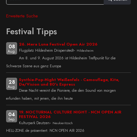
Erweiterte Suche
Festival Tipps
26. Mera Luna Festival Open Air 2026
08
-
Flugplatz Hildesheim Drispenstedt
Hildesheim
Aug.
Am 8. und 9. August 2026 ist Hildesheim Treffpunkt für die
Schwarze Szene aus ganz Europa
Synthie-Pop-Night Weißenfels - Camouflage, Kite,
28
De/Vision und 80's Express
Aug.
Diese Nacht vereint die Pioniere, die den Sound von morgen
erfunden haben, mit jenen, die ihn heute
19. NOCTURNAL CULTURE NIGHT - NCN OPEN AIR
04
FESTIVAL 2026
Sep.
-
Kulturpark Deutzen
Neukieritzsch
HELL-ZONE.de präsentiert: NCN OPEN AIR 2026