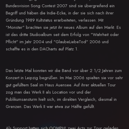
Bundesvision Song Contest 2007 sind sie übergreifend ein
Begriff und haben die Indie-Ecke, in der sie sich nach ihrer
Gründung 1989 Kultstatus erarbeiteten, verlassen. Mit
"Monster" brachten sie jetzt ihr neues Album auf den Markt. Es
ist das dritte Studioalbum seit dem Erfolg von "Wahrheit oder
Pflicht" im Jahr 2004 und "GlaubeLiebeTod" 2006 und
schaffte es in den DACharts auf Platz 1.
Das letzte Mal konnten wir die Band vor über 2 1/2 Jahren zum
Konzert in Leipzig begrüßen. Im Mai 2006 spielten sie vor sehr
gut gefülltem Saal im Haus Auensee. Auf ihrer aktuellen Tour
zog man das Werk II als Location vor und der
Publikumsansturm hielt sich, im direkten Vergleich, diesmal in
Grenzen. Das Werk II war etwa zur Hälfte gefüllt.
Als Support hatten sich OOMPH! zwei Acts zur Tour geladen.