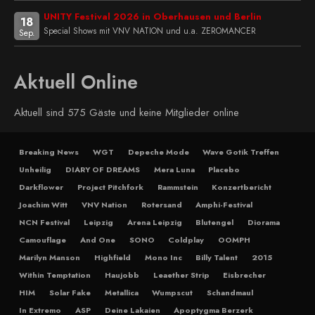
UNITY Festival 2026 in Oberhausen und Berlin
18
Special Shows mit VNV NATION und u.a. ZEROMANCER
Sep.
Aktuell Online
Aktuell sind 575 Gäste und keine Mitglieder online
Breaking News
WGT
Depeche Mode
Wave Gotik Treffen
Unheilig
DIARY OF DREAMS
Mera Luna
Placebo
Darkflower
Project Pitchfork
Rammstein
Konzertbericht
Joachim Witt
VNV Nation
Rotersand
Amphi-Festival
NCN Festival
Leipzig
Arena Leipzig
Blutengel
Diorama
Camouflage
And One
SONO
Coldplay
OOMPH
Marilyn Manson
Highfield
Mono Inc
Billy Talent
2015
Within Temptation
Haujobb
Leaether Strip
Eisbrecher
HIM
Solar Fake
Metallica
Wumpscut
Schandmaul
In Extremo
ASP
Deine Lakaien
Apoptygma Berzerk