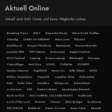
Aktuell Online
Aktuell sind 540 Gäste und keine Mitglieder online
Breaking News
WGT
Depeche Mode
Wave Gotik Treffen
Unheilig
DIARY OF DREAMS
Mera Luna
Placebo
Darkflower
Project Pitchfork
Rammstein
Konzertbericht
Joachim Witt
VNV Nation
Rotersand
Amphi-Festival
NCN Festival
Leipzig
Arena Leipzig
Blutengel
Diorama
Camouflage
And One
SONO
Coldplay
OOMPH
Marilyn Manson
Highfield
Mono Inc
Billy Talent
2015
Within Temptation
Haujobb
Leaether Strip
Eisbrecher
HIM
Solar Fake
Metallica
Wumpscut
Schandmaul
In Extremo
ASP
Deine Lakaien
Apoptygma Berzerk
Rock im Park
NOCTURNAL CULTURE NIGHT
Kraftwerk
Lord of the Lost
Donots
Clueso
Alter Bridge
Architects
DE/VISION
Eisfabrik
Heavy Current
Anne Clark
Akustik