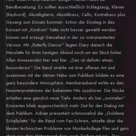
Bandbesetzung. Es sollten ausschließlich Schlagzeug, Klavier
(Keybord), Akustikgitarre, Akustikbass, Cello, Kontrabass plus
Gesang zum Einsatz kommen. Schon der Einstieg in das
Konzert mit „Kindrom“ hätte nicht besser gewählt werden
können und erzeugt Gänsehaut in der so instrumentierten
Version. Mit „Butterfly:Dance!“ legten Diary danach die
Messlatte für ihren heutigen Abend noch um ein Stück höher.
Allen Anwesenden hier war klar: „Das ist definitiv etwas
Besonderes!“ Die Band strahlte mit ihrer offenen Art und
zusammen mit der intimen Nähe zum Publikum bildete es eine
ganz besondere Atmosphäre. Atemberaubend wirkte es den
Neuinterpretationen der bekannten Hits zuzuhören. Die Stücke
erhielten eine gänzlich neue Tiefe. Anders als bei „normalen“
Konzerten blieb augenscheinlich mehr Zeit für den Dialog mit
dem Publikum. Adrian präsentiert schmunzelnd die „Goldene
Schallplatte“ für die Band vom Fan-Schrein, witzelte über die
kleinen technischen Probleme von Musikerkollege Flex und gern