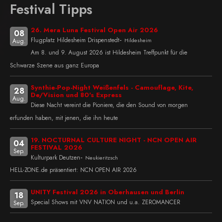
Festival Tipps
26. Mera Luna Festival Open Air 2026
08
-
Flugplatz Hildesheim Drispenstedt
Hildesheim
Aug.
Am 8. und 9. August 2026 ist Hildesheim Treffpunkt für die
Schwarze Szene aus ganz Europa
Synthie-Pop-Night Weißenfels - Camouflage, Kite,
28
De/Vision und 80's Express
Aug.
Diese Nacht vereint die Pioniere, die den Sound von morgen
erfunden haben, mit jenen, die ihn heute
19. NOCTURNAL CULTURE NIGHT - NCN OPEN AIR
04
FESTIVAL 2026
Sep.
-
Kulturpark Deutzen
Neukieritzsch
HELL-ZONE.de präsentiert: NCN OPEN AIR 2026
UNITY Festival 2026 in Oberhausen und Berlin
18
Special Shows mit VNV NATION und u.a. ZEROMANCER
Sep.