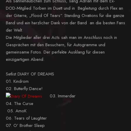
Als Sahnehäubchen zum Schluss, sang Adrian mit dem Ex-
DOD-Mitglied Torben im Duett und in Begleitung durch Flex an
der Gitarre, „Flood Of Tears“. Standing Ovations für die ganze
Band und ein herzlicher Dank von der Band an die besten Fans
der Welt.
Die Mitglieder aller drei Acts sah man im Anschluss noch in
Gesprächen mit den Besuchern, für Autogramme und
gemeinsame Fotos. Der perfekte Ausklang für diesen
einzigartigen Abend.
Setlist DIARY OF DREAMS
01. Kindrom
02. Butterfly:Dance!
03. Immerdar
04. The Curse
05. AmoK
06. Tears of Laughter
07. O' Brother Sleep