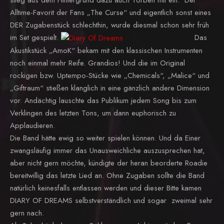
stieg aus dem Hintergrund dazu auch Torben mit ein. Der
Alltime-Favorit der Fans „The Curse“ und eigentlich sonst eines
DER Zugabenstück schlechthin, wurde diesmal schon sehr früh
im Set gespielt.
Das
Akustikstück „AmoK“ bekam mit den klassischen Instrumenten
noch einmal mehr Reife. Grandios! Und die im Original
rockigen bzw. Uptempo-Stücke wie „Chemicals“, „Malice“ und
„Giftraum“ stießen klanglich in eine gänzlich andere Dimension
vor. Andächtig lauschte das Publikum jedem Song bis zum
Verklingen des letzten Tons, um dann euphorisch zu
Applaudieren.
Die Band hätte ewig so weiter spielen können. Und da Einer
zwangsläufig immer das Unausweichliche auszusprechen hat,
aber nicht gern möchte, kündigte der heran beorderte Roadie
bereitwillig das letzte Lied an. Ohne Zugaben sollte die Band
natürlich keinesfalls entlassen werden und dieser Bitte kamen
DIARY OF DREAMS selbstverständlich und sogar zweimal sehr
gern nach.