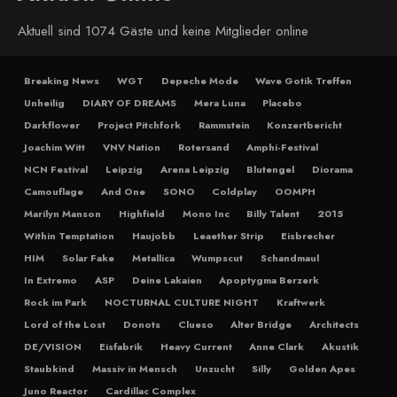
Aktuell sind 1074 Gäste und keine Mitglieder online
Breaking News
WGT
Depeche Mode
Wave Gotik Treffen
Unheilig
DIARY OF DREAMS
Mera Luna
Placebo
Darkflower
Project Pitchfork
Rammstein
Konzertbericht
Joachim Witt
VNV Nation
Rotersand
Amphi-Festival
NCN Festival
Leipzig
Arena Leipzig
Blutengel
Diorama
Camouflage
And One
SONO
Coldplay
OOMPH
Marilyn Manson
Highfield
Mono Inc
Billy Talent
2015
Within Temptation
Haujobb
Leaether Strip
Eisbrecher
HIM
Solar Fake
Metallica
Wumpscut
Schandmaul
In Extremo
ASP
Deine Lakaien
Apoptygma Berzerk
Rock im Park
NOCTURNAL CULTURE NIGHT
Kraftwerk
Lord of the Lost
Donots
Clueso
Alter Bridge
Architects
DE/VISION
Eisfabrik
Heavy Current
Anne Clark
Akustik
Staubkind
Massiv in Mensch
Unzucht
Silly
Golden Apes
Juno Reactor
Cardillac Complex