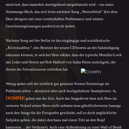
motiviert, dass immerhin durchgehend mitgeklatscht wird – ein erstes
Stimmungs-Hoch, das sich beim nächsten Song
„Wunschkind“
(bei dem
Dero übrigens mit einer zombiehaften Performance und wüsten
Gesichtsentgleisungen punktet) nicht ändert.
Nächster Song auf der Setlist ist das eingängige und sozialkritische
„Kleinstadtboy“
, den Besitzer der neuen CD bereits an der Ankündigung
erkennen können, in welcher Dero erklärt, dass der typische Metaller-Look
mit Leder und Nieten auf Rob Halford von Judas Priest zurückgeht, der
diesen der Schwulenszene entliehen hat.
Wenig später will der sichtlich gut gelaunte Fronter Feuerzeuge im
Publikum sehen – akzeptiert aber auch hochgehaltene Smartphones. Ja,
OOMPH!
gehen mit der Zeit. Auch das Stagediven lässt sich Dero im
weiteren Verlauf seiner Show nicht nehmen (was glücklicherweise laaange
nach den Songs für die Fotografen geschieht, soll es doch unglückliche
Subjekte geben, die dabei durchaus mal einen Tritt an den Kopf
kassierten…
der Verfasser
). Auch eine Aufforderung zu einer Wall of Death