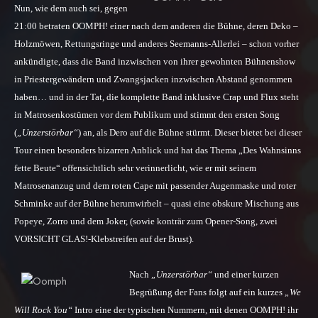
Nun, wie dem auch sei, gegen
21:00 betraten OOMPH! einer nach dem anderen die Bühne, deren Deko –
Holzmöwen, Rettungsringe und anderes Seemanns-Allerlei – schon vorher
ankündigte, dass
die Band
inzwischen von ihrer gewohnten Bühnenshow
in Priestergewändern und Zwangsjacken inzwischen Abstand genommen
haben… und in der Tat, die komplette Band inklusive Crap und Flux steht
in Matrosenkostümen vor dem Publikum und stimmt den ersten Song
(
„Unzerstörbar“
) an, als Dero auf die Bühne stürmt. Dieser bietet bei dieser
Tour einen besonders bizarren Anblick und hat das Thema „Des Wahnsinns
fette Beute“ offensichtlich sehr verinnerlicht, wie er mit seinem
Matrosenanzug und dem roten Cape mit passender Augenmaske und roter
Schminke auf der Bühne herumwirbelt – quasi eine obskure Mischung aus
Popeye, Zorro und dem Joker, (sowie konträr zum Opener-Song, zwei
VORSICHT GLAS!
-
Klebstreifen auf der Brust).
Nach
„Unzerstörbar“
und einer kurzen
Begrüßung der Fans folgt auf ein kurzes
„We
Will Rock You“
Intro eine der typischen Nummern, mit denen OOMPH! ihr