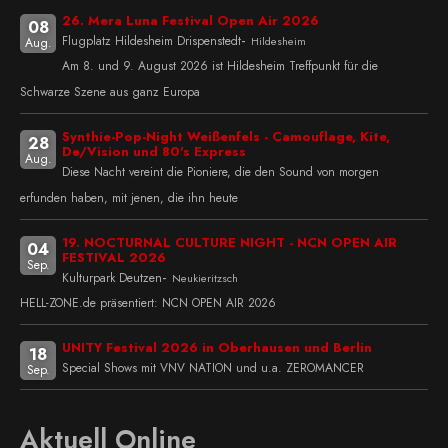
26. Mera Luna Festival Open Air 2026
08
-
Flugplatz Hildesheim Drispenstedt
Hildesheim
Aug.
Am 8. und 9. August 2026 ist Hildesheim Treffpunkt für die
Schwarze Szene aus ganz Europa
Synthie-Pop-Night Weißenfels - Camouflage, Kite,
28
De/Vision und 80's Express
Aug.
Diese Nacht vereint die Pioniere, die den Sound von morgen
erfunden haben, mit jenen, die ihn heute
19. NOCTURNAL CULTURE NIGHT - NCN OPEN AIR
04
FESTIVAL 2026
Sep.
-
Kulturpark Deutzen
Neukieritzsch
HELL-ZONE.de präsentiert: NCN OPEN AIR 2026
UNITY Festival 2026 in Oberhausen und Berlin
18
Special Shows mit VNV NATION und u.a. ZEROMANCER
Sep.
Aktuell Online