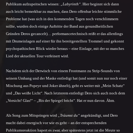
Publikum aufzupeitschen wissen:
„Labyrinth“
. Hier beginnt sich dann
auch leicht bemerkbar zu machen, dass Dero offenbar leichte stimmliche
Probleme hat (was sich in den kommenden Tagen noch verschlimmern
sollte, wurden doch einige Auftritte der Band aus gesundheitlichen
Gründen Deros gecancelt)… performancetechnisch reißt er das allerdings
mit Drumeinlagen auf einer für ihn bereitgestellten Trommel und gekonnt
psychopathischen Blick wieder heraus – eine Einlage, mit der so manches
Lied der aktuellen Tour verfeinert wird.
Nachdem sich der Derwisch von einem Frontmann zu Strip-Sounds von
seinem Umhang und der Maske entledigt hat (und somit
nun
nur noch einer
Mischung aus Popeye und Joker ähnelt), geht es weiter mit „Mein Schatz“
und „Das weiße Licht“. Nach letzterem entledigt Dero sich auch noch dem
„Vorsicht! Glas!“ – „Bis der Spiegel bricht“. Hat er nun davon. Ähm.
Als Song zum Mitspringen wird
„Träumst du“
angekündigt, und Dero
macht dabei energisch vor wie es geht – an der entsprechenden
Publikumsreaktion hapert es zwar, aber spätestens jetzt ist die Meute so