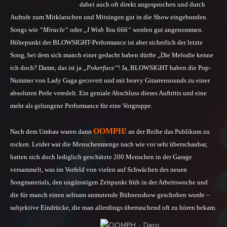
dabei auch oft direkt angesprochen und durch
Aufrufe zum Mitklatschen und Mitsingen gut in die Show eingebunden.
Songs wie
“Miracle“
oder
„I Wish You 666“
werden gut angenommen.
Höhepunkt der BLOWSIGHT-Performance ist aber sicherlich der letzte
Song, bei dem sich manch einer gedacht haben dürfte „Die Melodie kenne
ich doch? Damn, das ist ja
„Pokerface“
!
Ja, BLOWSIGHT haben die Pop-
Nummer von Lady Gaga gecovert und mit heavy Gitarrensounds zu einer
absoluten Perle veredelt. Ein geniale Abschluss dieses Auftritts und eine
mehr als gelungene Performance für eine Vorgruppe.
OOMPH!
Nach dem Umbau waren dann
an der Reihe das Publikum zu
rocken. Leider war die Menschenmenge nach wie vor sehr überschaubar,
hatten sich doch lediglich geschätzte 200 Menschen in der Garage
versammelt, was im Vorfeld von vielen auf Schwächen des neuen
Songmaterials, den ungünstigen Zeitpunkt früh in der Arbeitswoche und
die für manch einen seltsam anmutende Bühnenshow geschoben wurde –
s
ubjektive Eindrücke, die man allerdings überraschend oft zu hören bekam.