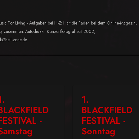
usic For Living - Aufgaben bei H-Z: Hält die Fäden bei dem Online-Magazin,
e, zusammen. Autodidakt, Konzertfotograf seit 2002,
lk@hell-zone.de
1.
1.
BLACKFIELD
BLACKFIELD
FESTIVAL -
FESTIVAL -
Samstag
Sonntag