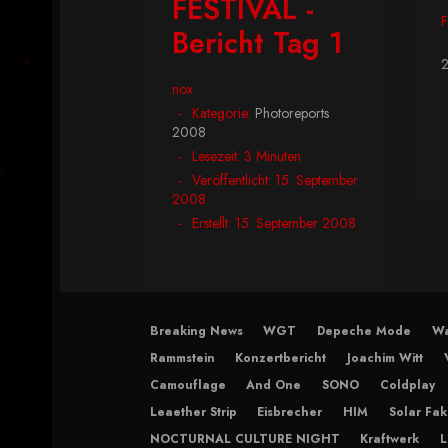
FESTIVAL -
F
Bericht Tag 1
nox
Kategorie:
Photoreports
2008
Lesezeit: 3 Minuten
Veröffentlicht: 15. September
2008
Erstellt: 15. September 2008
Breaking News
WGT
Depeche Mode
Wa
Rammstein
Konzertbericht
Joachim Witt
Camouflage
And One
SONO
Coldplay
Leaether Strip
Eisbrecher
HIM
Solar Fak
NOCTURNAL CULTURE NIGHT
Kraftwerk
L