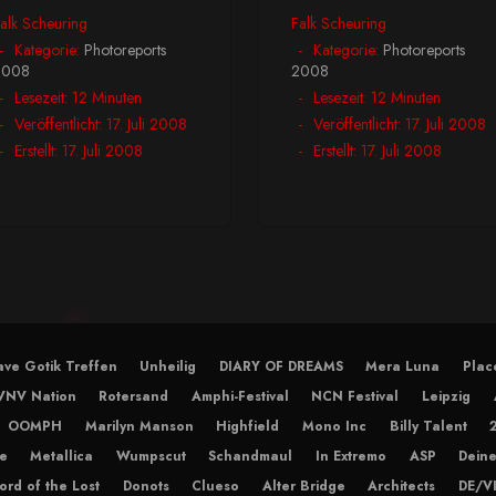
alk Scheuring
Falk Scheuring
Kategorie:
Photoreports
Kategorie:
Photoreports
2008
2008
Lesezeit: 12 Minuten
Lesezeit: 12 Minuten
Veröffentlicht: 17. Juli 2008
Veröffentlicht: 17. Juli 2008
Erstellt: 17. Juli 2008
Erstellt: 17. Juli 2008
ve Gotik Treffen
Unheilig
DIARY OF DREAMS
Mera Luna
Plac
VNV Nation
Rotersand
Amphi-Festival
NCN Festival
Leipzig
OOMPH
Marilyn Manson
Highfield
Mono Inc
Billy Talent
e
Metallica
Wumpscut
Schandmaul
In Extremo
ASP
Deine
ord of the Lost
Donots
Clueso
Alter Bridge
Architects
DE/V