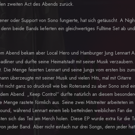
den zweiten Act des Abends zurück.
ner oder Support von Sono fungierte, hat sich getäuscht. A Nigh
 denn beide Bands lieferten ein gleichwertiges Fulltime Set ab un
em Abend bekam aber Local Hero und Hamburger Jung Lennart A
dliner und durfte seine Heimatstadt mit seiner Musik verzaubern.
. Die Menge feierten Lennart und seine Jungs vom ersten bis zum
mann überzeugte mit seiner Musik und vielen Hits, mal mit Gitarre
ht nicht ganz so druckvoll wie bei Rotersand zu aber Sono sind ei
n dem Abend. „Keep Control“ durfte natürlich an diesem besonder
e Menge rastete förmlich aus. Seine zwei Mitstreiter arbeiteten im
Sound, während Lennart einem lieb bettelnden weiblichen Fan die
sten sich das Teil am Merch holen. Diese EP wurde extra für die T
 von jeder Band. Aber nicht einfach nur drei Songs, denn jeder ha