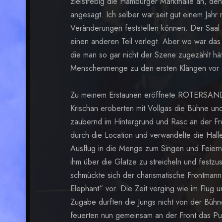
zielstrebig die Hamburger Markthalle an, de
angesagt. Ich selber war seit gut einem Jahr
Veränderungen feststellen können. Der Saal 
einen anderen Teil verlegt. Aber wo war das
die man so gar nicht der Szene zugezählt hä
Menschenmenge zu den ersten Klängen vor 
Zu meinem Erstaunen eröffnete ROTERSAN
Krischan eroberten mit Vollgas die Bühne un
zaubernd im Hintergrund und Rasc an der Front
durch die Location und verwandelte die Hall
Ausflug in die Menge zum Singen und Feiern
ihm über die Glatze zu streicheln und festzu
schmückte sich der charismatische Frontmann 
Elephant“ vor. Die Zeit verging wie im Flu
Zugabe durften die Jungs nicht von der Bühn
feuerten nun gemeinsam an der Front das Publ