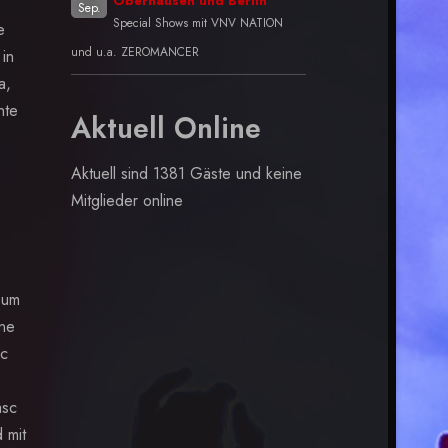
Oberhausen und Berlin
Sep.
Special Shows mit VNV NATION
e
und u.a. ZEROMANCER
in
a,
nte
Aktuell Online
Aktuell sind 1381 Gäste und keine
Mitglieder online
 um
hne
ic
asc
 mit