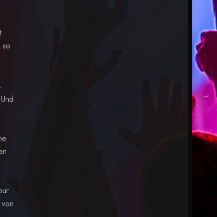
t
d so
.
 Und
ne
en
our
t von