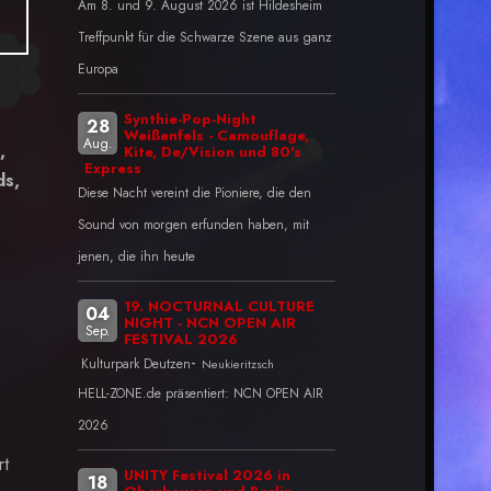
Am 8. und 9. August 2026 ist Hildesheim
Treffpunkt für die Schwarze Szene aus ganz
Europa
Synthie-Pop-Night
28
Weißenfels - Camouflage,
Aug.
,
Kite, De/Vision und 80's
Express
ds,
Diese Nacht vereint die Pioniere, die den
Sound von morgen erfunden haben, mit
jenen, die ihn heute
19. NOCTURNAL CULTURE
04
NIGHT - NCN OPEN AIR
Sep.
FESTIVAL 2026
-
Kulturpark Deutzen
Neukieritzsch
HELL-ZONE.de präsentiert: NCN OPEN AIR
2026
rt
UNITY Festival 2026 in
18