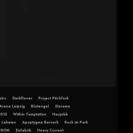
ebo
Darkflower
Project Pitchfork
Arena Leipzig
Blutengel
Diorama
2015
Within Temptation
Haujobb
 Lakaien
Apoptygma Berzerk
Rock im Park
ISION
Eisfabrik
Heavy Current