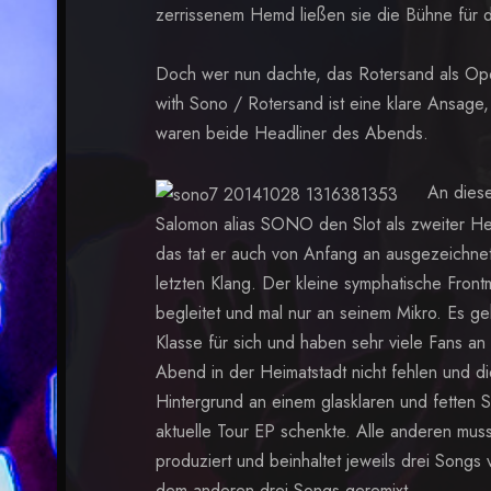
zerrissenem Hemd ließen sie die Bühne für 
Doch wer nun dachte, das Rotersand als Ope
with Sono / Rotersand ist eine klare Ansage,
waren beide Headliner des Abends.
An dies
Salomon alias SONO den Slot als zweiter Hea
das tat er auch von Anfang an ausgezeichnet
letzten Klang. Der kleine symphatische Front
begleitet und mal nur an seinem Mikro. Es ge
Klasse für sich und haben sehr viele Fans a
Abend in der Heimatstadt nicht fehlen und di
Hintergrund an einem glasklaren und fetten 
aktuelle Tour EP schenkte. Alle anderen mus
produziert und beinhaltet jeweils drei Songs
dem anderen drei Songs geremixt.