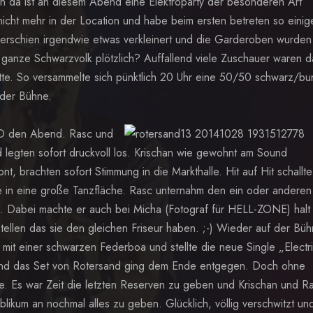
nn da ist an diesem Abend eine Elektroparty der besonderen Art
 nicht mehr in der Location und habe beim ersten betreten so einig
erschien irgendwie etwas verkleinert und die Garderoben wurden 
 ganze Schwarzvolk plötzlich? Auffallend viele Zuschauer waren d
tte. So versammelte sich pünktlich 20 Uhr eine 50/50 schwarz/bu
der Bühne.
D den Abend. Rasc und
d legten sofort druckvoll los. Krischan wie gewohnt am Sound
, brachten sofort Stimmung in die Markthalle. Hit auf Hit schallte
e in eine große Tanzfläche. Rasc unternahm den ein oder anderen
. Dabei machte er auch bei Micha (Fotograf für HELL-ZONE) halt
stellen das sie den gleichen Friseur haben. ;-) Wieder auf der Bü
mit einer schwarzen Federboa und stellte die neue Single „Electr
g und das Set von Rotersand ging dem Ende entgegen. Doch ohne
e. Es war Zeit die letzten Reserven zu geben und Krischan und R
ikum an nochmal alles zu geben. Glücklich, völlig verschwitzt und