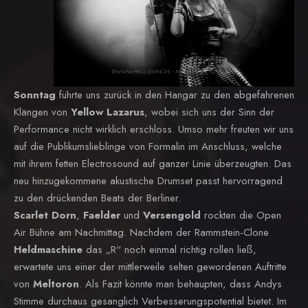
Sonntag
führte uns zurück in den Hangar zu den abgefahrenen
Klängen von
Yellow Lazarus
, wobei sich uns der Sinn der
Performance nicht wirklich erschloss. Umso mehr freuten wir uns
auf die Publikumslieblinge von Formalin im Anschluss, welche
mit ihrem fetten Electrosound auf ganzer Linie überzeugten. Das
neu hinzugekommene akustische Drumset passt hervorragend
zu den drückenden Beats der Berliner.
Scarlet Dorn
,
Faelder
und
Versengold
rockten die Open
Air Bühne am Nachmittag. Nachdem der Rammstein-Clone
Heldmaschine
das „R“ noch einmal richtig rollen ließ,
erwartete uns einer der mittlerweile selten gewordenen Auftritte
von
Meltoron
. Als Fazit könnte man behaupten, dass Andys
Stimme durchaus gesanglich Verbesserungspotential bietet. Im