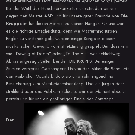
atemberaubendes Licht untermalten die epischen Songs perfekt.
Bei der Wahl des Headlinerkonzertes entschieden wir uns
gegen den Meister
ASP
und für unsere guten Freunde von
Die
Krupps
im für diesen Act viel zu kleinen Hangar. Für uns war
es die richtige Entscheidung, denn wie Mastermind Jurgen
Engler zu verstehen gab, wurden einige Songs in diesem
musikalischen Gewand vorerst letztmalig gespielt. Bei Klassikern
wie „Dawnig of Doom“ oder „To The Hilt“ war schlichtweg
Abriss angesagt.
Selten bei den DIE KRUPPS: Bei einigen
Stücken verstärkte Gastsängerin
Lis van den Akker
die Band. M
it
den weiblichen Vocals
bildete sie eine sehr angenehme
Bereicherung zum Metal-Maschinenklang.
Und als Jurgen dann
strahlend über das Publikum schaute, war der Moment absolut
perfekt und für uns ein großartiges Finale des Samstags.
Der