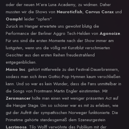
oder der neuen M´era Luna Academy, zu widmen. Daher
mussten wir die Shows von
Neuroticfish
,
Corvus Corax
und
Oomph!
leider "opfern".
Zurück im Hangar erwartete uns gewohnt blutig die
Performance der Berliner Aggro Tech-Helden von
Agonoize
.
Für uns sind die ersten Momente nach der Show immer am
lustigsten, wenn uns die völlig mit Kunstblut verschmierten
Gesichter aus den ersten Reihen freudestrahlend
entgegenblicken.
Mono Inc
. gehört mittlerweile zu den Festival-Dauerbrennern,
sodass man sich ihren Gothic-Pop Hymnen kaum verschließen
kann. Und so war es kein Wunder, dass die Fans unmittelbar in
die Songs von Frontmann Martin Engler einstimmten. Mit
Zeromancer
holte man einen weit weniger präsenten Act auf
die Hangar Stage. Um so schöner war es mit zu erleben, wie
gut der Auftritt der sympathischen Norweger funktionierte. Die
Primetime gehörte standesgemäß dem Szeneurgestein
Lacrimosa
. Tilo Wolff verwöhnte das Publikum mit der