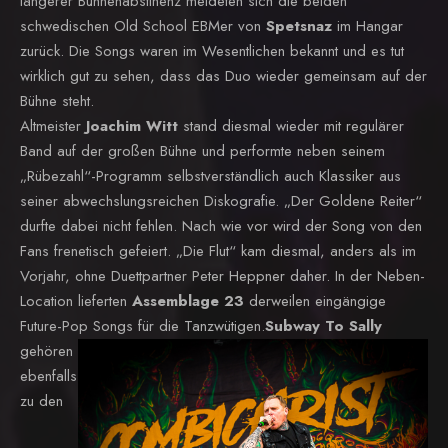
längerer Bühnenabstinenz meldeten sich die beiden
schwedischen Old School EBMer von
Spetsnaz
im Hangar
zurück. Die Songs waren im Wesentlichen bekannt und es tut
wirklich gut zu sehen, dass das Duo wieder gemeinsam auf der
Bühne steht.
Altmeister
Joachim Witt
stand diesmal wieder mit regulärer
Band auf der großen Bühne und performte neben seinem
„Rübezahl“-Programm selbstverständlich auch Klassiker aus
seiner abwechslungsreichen Diskografie. „Der Goldene Reiter“
durfte dabei nicht fehlen. Nach wie vor wird der Song von den
Fans frenetisch gefeiert. „Die Flut“ kam diesmal, anders als im
Vorjahr, ohne Duettpartner Peter Heppner daher. In der Neben-
Location lieferten
Assemblage 23
derweilen eingängige
Future-Pop Songs für die Tanzwütigen.
Subway To Sally
gehören
ebenfalls
zu den