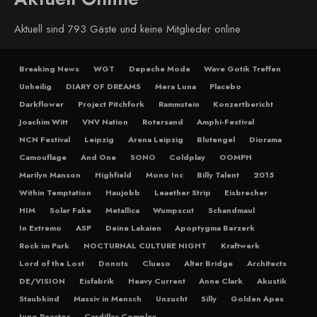
Aktuell sind 793 Gäste und keine Mitglieder online
Breaking News
WGT
Depeche Mode
Wave Gotik Treffen
Unheilig
DIARY OF DREAMS
Mera Luna
Placebo
Darkflower
Project Pitchfork
Rammstein
Konzertbericht
Joachim Witt
VNV Nation
Rotersand
Amphi-Festival
NCN Festival
Leipzig
Arena Leipzig
Blutengel
Diorama
Camouflage
And One
SONO
Coldplay
OOMPH
Marilyn Manson
Highfield
Mono Inc
Billy Talent
2015
Within Temptation
Haujobb
Leaether Strip
Eisbrecher
HIM
Solar Fake
Metallica
Wumpscut
Schandmaul
In Extremo
ASP
Deine Lakaien
Apoptygma Berzerk
Rock im Park
NOCTURNAL CULTURE NIGHT
Kraftwerk
Lord of the Lost
Donots
Clueso
Alter Bridge
Architects
DE/VISION
Eisfabrik
Heavy Current
Anne Clark
Akustik
Staubkind
Massiv in Mensch
Unzucht
Silly
Golden Apes
Juno Reactor
Cardillac Complex