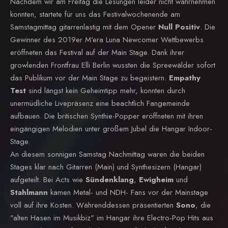
Nachdem wir am Freitag die Lesungen leider nicht wahrnehmen
konnten, startete für uns das Festivalwochenende am
Samstagmittag gitarrenlastig mit dem Opener
Null Positiv
. Die
Gewinner des 2019er M'era Luna Newcomer Wettbewerbs
eröffneten das Festival auf der Main Stage. Dank ihrer
growlenden Frontfrau Elli Berlin wussten die Spreewälder sofort
das Publikum vor der Main Stage zu begeistern.
Empathy
Test
sind längst kein Geheimtipp mehr, konnten durch
unermüdliche Livepräsenz eine beachtlich Fangemeinde
aufbauen. Die britischen Synthie-Popper eröffneten mit ihren
eingängigen Melodien unter großem Jubel die Hangar Indoor-
Stage.
An diesem sonnigen Samstag Nachmittag waren die beiden
Stages klar nach Gitarren (Main) und Synthesizern (Hangar)
aufgeteilt. Bei Acts wie
Sündenklang
,
Ewigheim
und
Stahlmann
kamen Metal- und NDH- Fans vor der Mainstage
voll auf ihre Kosten. Währenddessen präsentierten
Sono
, die
"alten Hasen im Musikbiz" im Hangar ihre Electro-Pop Hits aus