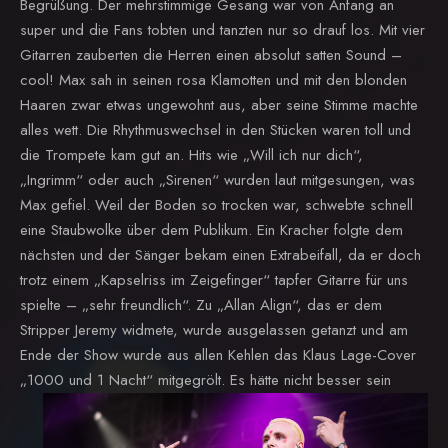
Begrüßung. Der mehrstimmige Gesang war von Anfang an
super und die Fans tobten und tanzten nur so drauf los. Mit vier
Gitarren zauberten die Herren einen absolut satten Sound –
cool! Max sah in seinen rosa Klamotten und mit den blonden
Haaren zwar etwas ungewohnt aus, aber seine Stimme machte
alles wett. Die Rhythmuswechsel in den Stücken waren toll und
die Trompete kam gut an. Hits wie „Will ich nur dich“,
„Ingrimm“ oder auch „Sirenen“ wurden laut mitgesungen, was
Max gefiel. Weil der Boden so trocken war, schwebte schnell
eine Staubwolke über dem Publikum. Ein Kracher folgte dem
nächsten und der Sänger bekam einen Extrabeifall, da er doch
trotz einem „Kapselriss im Zeigefinger“ tapfer Gitarre für uns
spielte – „sehr freundlich“. Zu „Allan Align“, das er dem
Stripper Jeremy widmete, wurde ausgelassen getanzt und am
Ende der Show wurde aus allen Kehlen das Klaus Lage-Cover
„1000 und 1 Nacht“ mitgegrölt.
Es hätte nicht besser sein