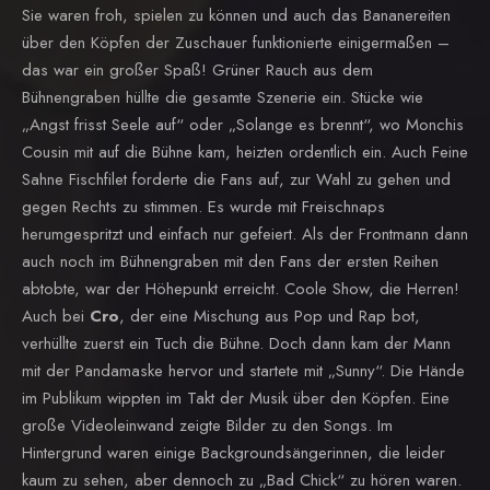
Sie waren froh, spielen zu können und auch das Bananereiten
über den Köpfen der Zuschauer funktionierte einigermaßen –
das war ein großer Spaß! Grüner Rauch aus dem
Bühnengraben hüllte die gesamte Szenerie ein. Stücke wie
„Angst frisst Seele auf“ oder „Solange es brennt“, wo Monchis
Cousin mit auf die Bühne kam, heizten ordentlich ein. Auch Feine
Sahne Fischfilet forderte die Fans auf, zur Wahl zu gehen und
gegen Rechts zu stimmen. Es wurde mit Freischnaps
herumgespritzt und einfach nur gefeiert. Als der Frontmann dann
auch noch im Bühnengraben mit den Fans der ersten Reihen
abtobte, war der Höhepunkt erreicht. Coole Show, die Herren!
Auch bei
Cro
, der eine Mischung aus Pop und Rap bot,
verhüllte zuerst ein Tuch die Bühne. Doch dann kam der Mann
mit der Pandamaske hervor und startete mit „Sunny“. Die Hände
im Publikum wippten im Takt der Musik über den Köpfen. Eine
große Videoleinwand zeigte Bilder zu den Songs. Im
Hintergrund waren einige Backgroundsängerinnen, die leider
kaum zu sehen, aber dennoch zu „Bad Chick“ zu hören waren.