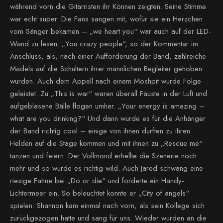
während vorn die Gitarristen ihr Können zeigten. Seine Stimme
war echt super. Die Fans sangen mit, wofür sie ein Herzchen
vom Sänger bekamen – „we heart you“ war auch auf der LED-
Wand zu lesen. „You crazy people“, so der Kommentar im
Anschluss, als, nach einer Aufforderung der Band, zahlreiche
Mädels auf die Schultern ihrer männlichen Begleiter gehoben
wurden. Auch dem Appell nach einem Moshpit wurde Folge
geleistet. Zu „This is war“ waren überall Fäuste in der Luft und
aufgeblasene Bälle flogen umher. „Your energy is amazing –
what are you drinking?“ Und dann wurde es für die Anhänger
der Band richtig cool – einige von ihnen durften zu ihren
Helden auf die Stage kommen und mit ihnen zu „Rescue me“
tanzen und feiern. Der Vollmond erhellte die Szenerie noch
mehr und so wurde es richtig wild. Auch Jared schwang eine
riesige Fahne bei „Do or die“ und forderte ein Handy-
Lichtermeer ein. So beleuchtet konnte er „City of angels“
spielen. Shannon kam einmal nach vorn, als sein Kollege sich
zurückgezogen hatte und sang für uns. Wieder wurden an die