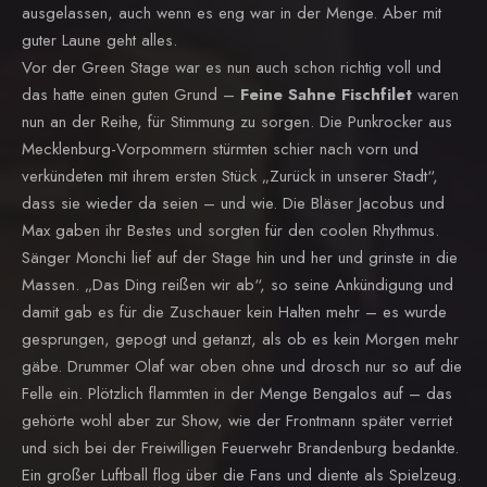
ausgelassen, auch wenn es eng war in der Menge. Aber mit
guter Laune geht alles.
Vor der Green Stage war es nun auch schon richtig voll und
das hatte einen guten Grund –
Feine Sahne Fischfilet
waren
nun an der Reihe, für Stimmung zu sorgen. Die Punkrocker aus
Mecklenburg-Vorpommern stürmten schier nach vorn und
verkündeten mit ihrem ersten Stück „Zurück in unserer Stadt“,
dass sie wieder da seien – und wie. Die Bläser Jacobus und
Max gaben ihr Bestes und sorgten für den coolen Rhythmus.
Sänger Monchi lief auf der Stage hin und her und grinste in die
Massen. „Das Ding reißen wir ab“, so seine Ankündigung und
damit gab es für die Zuschauer kein Halten mehr – es wurde
gesprungen, gepogt und getanzt, als ob es kein Morgen mehr
gäbe. Drummer Olaf war oben ohne und drosch nur so auf die
Felle ein. Plötzlich flammten in der Menge Bengalos auf – das
gehörte wohl aber zur Show, wie der Frontmann später verriet
und sich bei der Freiwilligen Feuerwehr Brandenburg bedankte.
Ein großer Luftball flog über die Fans und diente als Spielzeug.