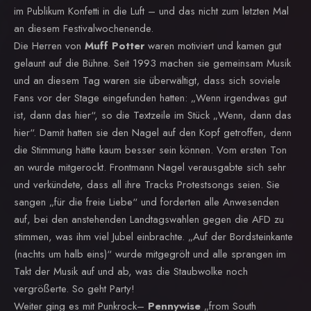
im Publikum Konfetti in die Luft – und das nicht zum letzten Mal
an diesem Festivalwochenende.
Die Herren von
Muff Potter
waren motiviert und kamen gut
gelaunt auf die Bühne. Seit 1993 machen sie gemeinsam Musik
und an diesem Tag waren sie überwältigt, dass sich soviele
Fans vor der Stage eingefunden hatten: „Wenn irgendwas gut
ist, dann das hier“, so die Textzeile im Stück „Wenn, dann das
hier“. Damit hatten sie den Nagel auf den Kopf getroffen, denn
die Stimmung hätte kaum besser sein können. Vom ersten Ton
an wurde mitgerockt. Frontmann Nagel verausgabte sich sehr
und verkündete, dass all ihre Tracks Protestsongs seien. Sie
sangen „für die freie Liebe“ und forderten alle Anwesenden
auf, bei den anstehenden Landtagswahlen gegen die AFD zu
stimmen, was ihm viel Jubel einbrachte. „Auf der Bordsteinkante
(nachts um halb eins)“ wurde mitgegrölt und alle sprangen im
Takt der Musik auf und ab, was die Staubwolke noch
vergrößerte. So geht Party!
Weiter ging es mit Punkrock–
Pennywise
„from South