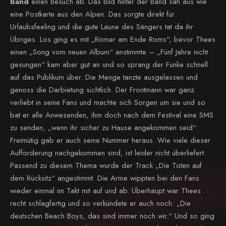
Band
einen Besuch ab. Das Bild hinter der Band sah aus wie
eine Postkarte aus den Alpen. Das sorgte direkt für
Urlaubsfeeling und die gute Laune des Sängers tat da ihr
Übriges. Los ging es mit „Römer am Ende Roms“, bevor Thees
einen „Song vom neuen Album“ anstimmte – „Fünf Jahre nicht
gesungen“ kam aber gut an und so sprang der Funke schnell
auf das Publikum über. Die Menge tanzte ausgelassen und
genoss die Darbietung sichtlich. Der Frontmann war ganz
verliebt in seine Fans und machte sich Sorgen um sie und so
bat er alle Anwesenden, ihm doch nach dem Festival eine SMS
zu senden, „wenn ihr sicher zu Hause angekommen seid“.
Freimütig gab er auch seine Nummer heraus. Wie viele dieser
Aufforderung nachgekommen sind, ist leider nicht überliefert.
Passend zu diesem Thema wurde der Track „Die Toten auf
dem Rücksitz“ angestimmt. Die Arme wippten bei den Fans
wieder einmal im Takt mit auf und ab. Überhaupt war Thees
recht schlagfertig und so verkündete er auch noch: „Die
deutschen Beach Boys, das sind immer noch wir.“ Und so ging