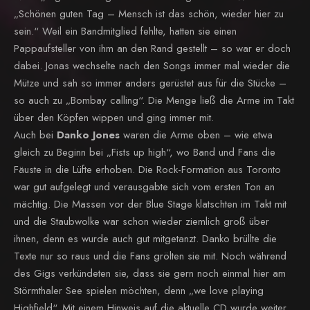
„Schönen guten Tag – Mensch ist das schön, wieder hier zu
sein.“ Weil ein Bandmitglied fehlte, hatten sie einen
Pappaufsteller von ihm an den Rand gestellt – so war er doch
dabei. Jonas wechselte nach den Songs immer mal wieder die
Mütze und sah so immer anders gerüstet aus für die Stücke –
so auch zu „Bombay calling“. Die Menge ließ die Arme im Takt
über den Köpfen wippen und ging immer mit.
Auch bei
Danko Jones
waren die Arme oben – wie etwa
gleich zu Beginn bei „Fists up high“, wo Band und Fans die
Fäuste in die Lüfte erhoben. Die Rock-Formation aus Toronto
war gut aufgelegt und verausgabte sich vom ersten Ton an
mächtig. Die Massen vor der Blue Stage klatschten im Takt mit
und die Staubwolke war schon wieder ziemlich groß über
ihnen, denn es wurde auch gut mitgetanzt. Danko brüllte die
Texte nur so raus und die Fans grölten sie mit. Noch während
des Gigs verkündeten sie, dass sie gern noch einmal hier am
Störmthaler See spielen möchten, denn „we love playing
Highfield“. Mit einem Hinweis auf die aktuelle CD wurde weiter