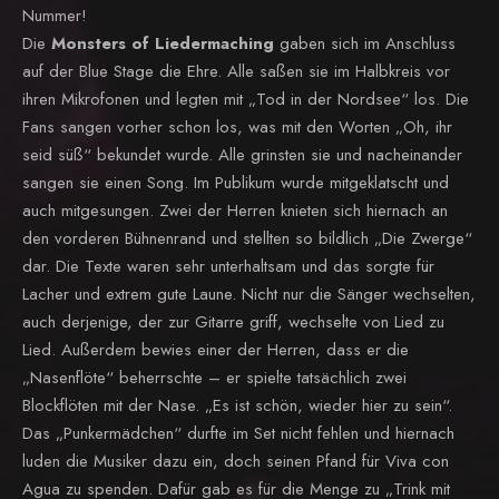
Nummer!
Die
Monsters of Liedermaching
gaben sich im Anschluss
auf der Blue Stage die Ehre. Alle saßen sie im Halbkreis vor
ihren Mikrofonen und legten mit „Tod in der Nordsee“ los. Die
Fans sangen vorher schon los, was mit den Worten „Oh, ihr
seid süß“ bekundet wurde. Alle grinsten sie und nacheinander
sangen sie einen Song. Im Publikum wurde mitgeklatscht und
auch mitgesungen. Zwei der Herren knieten sich hiernach an
den vorderen Bühnenrand und stellten so bildlich „Die Zwerge“
dar. Die Texte waren sehr unterhaltsam und das sorgte für
Lacher und extrem gute Laune. Nicht nur die Sänger wechselten,
auch derjenige, der zur Gitarre griff, wechselte von Lied zu
Lied. Außerdem bewies einer der Herren, dass er die
„Nasenflöte“ beherrschte – er spielte tatsächlich zwei
Blockflöten mit der Nase. „Es ist schön, wieder hier zu sein“.
Das „Punkermädchen“ durfte im Set nicht fehlen und hiernach
luden die Musiker dazu ein, doch seinen Pfand für Viva con
Agua zu spenden. Dafür gab es für die Menge zu „Trink mit