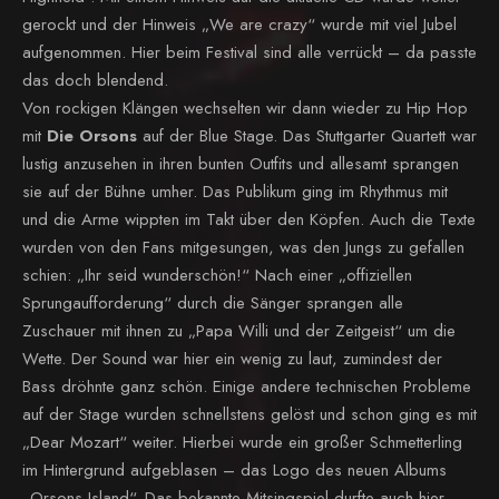
gerockt und der Hinweis „We are crazy“ wurde mit viel Jubel
aufgenommen. Hier beim Festival sind alle verrückt – da passte
das doch blendend.
Von rockigen Klängen wechselten wir dann wieder zu Hip Hop
mit
Die Orsons
auf der Blue Stage. Das Stuttgarter Quartett war
lustig anzusehen in ihren bunten Outfits und allesamt sprangen
sie auf der Bühne umher. Das Publikum ging im Rhythmus mit
und die Arme wippten im Takt über den Köpfen. Auch die Texte
wurden von den Fans mitgesungen, was den Jungs zu gefallen
schien: „Ihr seid wunderschön!“ Nach einer „offiziellen
Sprungaufforderung“ durch die Sänger sprangen alle
Zuschauer mit ihnen zu „Papa Willi und der Zeitgeist“ um die
Wette. Der Sound war hier ein wenig zu laut, zumindest der
Bass dröhnte ganz schön. Einige andere technischen Probleme
auf der Stage wurden schnellstens gelöst und schon ging es mit
„Dear Mozart“ weiter. Hierbei wurde ein großer Schmetterling
im Hintergrund aufgeblasen – das Logo des neuen Albums
„Orsons Island“. Das bekannte Mitsingspiel durfte auch hier