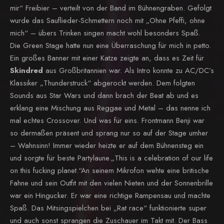
mir“ Freibier – verteilt von der Band im Bühnengraben. Gefolgt
wurde das Sauflieder-Schmettern noch mit „Ohne Pfeffi, ohne
mich“ – übers Trinken singen macht wohl besonders Spaß.
Die Green Stage hatte nun eine Überraschung für mich in petto.
Ein großes Banner mit einer Katze zeigte an, dass es Zeit für
Skindred
aus Großbritannien war. Als Intro konnte zu AC/DC’s
Klassiker „Thunderstruck“ abgerockt werden. Dem folgten
Sounds aus Star Wars und dann brach der Beat ab und es
erklang eine Mischung aus Reggae und Metal – das nenne ich
mal echtes Crossover. Und was für eins. Frontmann Benji war
so dermaßen präsent und sprang nur so auf der Stage umher
– Wahnsinn! Immer wieder heizte er auf dem Bühnensteg ein
und sorgte für beste Partylaune.„This is a celebration of our life
on this fucking planet.“An seinem Mikrofon wehte eine britische
Fahne und sein Outfit mit den vielen Nieten und der Sonnenbrille
war ein Hingucker. Er war eine richtige Rampensau und machte
Spaß. Das Mitsingspielchen bei „Rat race“ funktionierte super
und auch sonst sprangen die Zuschauer im Takt mit. Der Bass