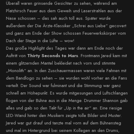
Überall waren grinsende Gesichter zu sehen, während am
Platzhirsch Feuer aus dem Geweih und Laserstrahlen aus der
Nase schossen – das sah auch toll aus. Später wurde
außerdem der Die Ärzte-Klassiker „Schrei aus Liebe“ gecovert
und ganz am Ende der Show schossen Feuerwerkskörper vom
Dach der Stage in die Lüfte – wow!
Das große Highlight des Tages war dann am Ende noch der
Auftritt von
Thirty Seconds to Mars
. Frontmann Jared kam mit
einem glitzernden Mantel bekleidet nach vorn und stimmte
„Monolith“ an. In den Zuschauermassen waren viele Fahnen mit
dem Bandlogo zu sehen – sie wurden wohl vorher an die Fans
verteilt. Der Sound war fulminant und die Stimmung war ganz
schnell am Höhepunkt. Es wurde mitgesungen und Luftschlangen
flogen von der Bühne aus in die Menge. Drummer Shannon gab
alles und gab so den Takt für „Up in the air“ an. Eine riesige
LED-Wand hinter den Musikern zeigte tolle Bilder und Muster.
Jared war gut drauf und tanzte mal vorn auf dem Bühnensteg
und mal im Hintergrund bei seinem Kollegen an den Drums,