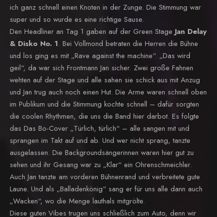
ich ganz schnell einen Knoten in der Zunge. Die Stimmung war
super und so wurde es eine richtige Sause.
Den Headliner an Tag 1 gaben auf der Green Stage
Jan Delay
& Disko No. 1
. Bei Vollmond betraten die Herren die Bühne
und los ging es mit „Rave against the machine“. „Das wird
geil“, da war sich Frontmann Jan sicher. Zwei große Fahnen
wehten auf der Stage und alle sahen sie schick aus mit Anzug
und Jan trug auch noch einen Hut. Die Arme waren schnell oben
im Publikum und die Stimmung kochte schnell – dafür sorgten
die coolen Rhythmen, die uns die Band hier darbot. Es folgte
das Das Bo-Cover „Türlich, türlich“ – alle sangen mit und
sprangen im Takt auf und ab. Und wer nicht sprang, tanzte
ausgelassen. Die Backgroundsängerinnen waren hier gut zu
sehen und ihr Gesang war zu „Klar“ ein Ohrenschmeichler.
Auch Jan tanzte am vorderen Bühnenrand und verbreitete gute
Laune. Und als „Balladenkönig“ sang er für uns alle dann auch
„Wacken“, wo die Menge lauthals mitgrölte.
Diese guten Vibes trugen uns schließlich zum Auto, denn wir