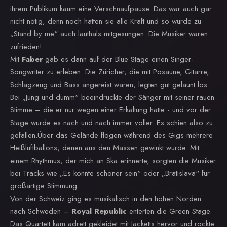
ihrem Publikum kaum eine Verschnaufpause. Das war auch gar
nicht nötig, denn noch hatten sie alle Kraft und so wurde zu
„Stand by me“ auch lauthals mitgesungen. Die Musiker waren
zufrieden!
Mit
Faber
gab es dann auf der Blue Stage einen Singer-
Songwriter zu erleben. Die Züricher, die mit Posaune, Gitarre,
Schlagzeug und Bass angereist waren, legten gut gelaunt los.
Bei „Jung und dumm“ beeindruckte der Sänger mit seiner rauen
Stimme – die er nur wegen einer Erkältung hatte - und vor der
Stage wurde es nach und nach immer voller. Es schien also zu
gefallen.Über das Gelände flogen während des Gigs mehrere
Heißluftballons, denen aus den Massen gewinkt wurde. Mit
einem Rhythmus, der mich an Ska erinnerte, sorgten die Musiker
bei Tracks wie „Es könnte schöner sein“ oder „Bratislava“ für
großartige Stimmung.
Von der Schweiz ging es musikalisch in den hohen Norden
nach Schweden –
Royal Republic
enterten die Green Stage.
Das Quartett kam adrett gekleidet mit Jacketts hervor und rockte