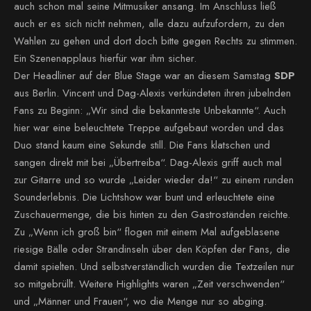
auch schon mal seine Mitmusiker ansang. Im Anschluss ließ
auch er es sich nicht nehmen, alle dazu aufzufordern, zu den
Wahlen zu gehen und dort doch bitte gegen Rechts zu stimmen.
Ein Szenenapplaus hierfür war ihm sicher.
Der Headliner auf der Blue Stage war an diesem Samstag
SDP
aus Berlin. Vincent und Dag-Alexis verkündeten ihren jubelnden
Fans zu Beginn: „Wir sind die bekannteste Unbekannte“. Auch
hier war eine beleuchtete Treppe aufgebaut worden und das
Duo stand kaum eine Sekunde still. Die Fans klatschen und
sangen direkt mit bei „Übertreiba“. Dag-Alexis griff auch mal
zur Gitarre und so wurde „Leider wieder da!“ zu einem runden
Sounderlebnis. Die Lichtshow war bunt und erleuchtete eine
Zuschauermenge, die bis hinten zu den Gastroständen reichte.
Zu „Wenn ich groß bin“ flogen mit einem Mal aufgeblasene
riesige Bälle oder Strandinseln über den Köpfen der Fans, die
damit spielten. Und selbstverständlich wurden die Textzeilen nur
so mitgebrüllt. Weitere Highlights waren „Zeit verschwenden“
und „Männer und Frauen“, wo die Menge nur so abging.