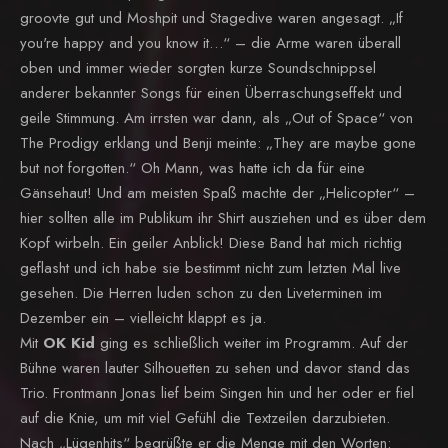
groovte gut und Moshpit und Stagedive waren angesagt. „If
you're happy and you know it…“ – die Arme waren überall
oben und immer wieder sorgten kurze Soundschnippsel
anderer bekannter Songs für einen Überraschungseffekt und
geile Stimmung. Am irrsten war dann, als „Out of Space“ von
The Prodigy erklang und Benji meinte: „They are maybe gone
but not forgotten.“ Oh Mann, was hatte ich da für eine
Gänsehaut! Und am meisten Spaß machte der „Helicopter“ –
hier sollten alle im Publikum ihr Shirt ausziehen und es über dem
Kopf wirbeln. Ein geiler Anblick! Diese Band hat mich richtig
geflasht und ich habe sie bestimmt nicht zum letzten Mal live
gesehen. Die Herren luden schon zu den Liveterminen im
Dezember ein – vielleicht klappt es ja.
Mit
OK Kid
ging es schließlich weiter im Programm. Auf der
Bühne waren lauter Silhouetten zu sehen und davor stand das
Trio. Frontmann Jonas lief beim Singen hin und her oder er fiel
auf die Knie, um mit viel Gefühl die Textzeilen darzubieten.
Nach „Lügenhits“ begrüßte er die Menge mit den Worten: