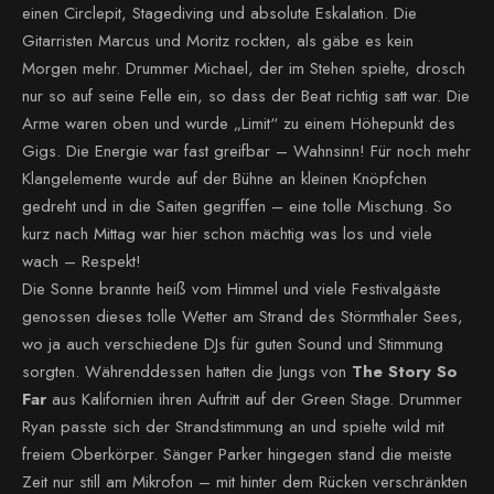
einen Circlepit, Stagediving und absolute Eskalation. Die
Gitarristen Marcus und Moritz rockten, als gäbe es kein
Morgen mehr. Drummer Michael, der im Stehen spielte, drosch
nur so auf seine Felle ein, so dass der Beat richtig satt war. Die
Arme waren oben und wurde „Limit“ zu einem Höhepunkt des
Gigs. Die Energie war fast greifbar – Wahnsinn! Für noch mehr
Klangelemente wurde auf der Bühne an kleinen Knöpfchen
gedreht und in die Saiten gegriffen – eine tolle Mischung. So
kurz nach Mittag war hier schon mächtig was los und viele
wach – Respekt!
Die Sonne brannte heiß vom Himmel und viele Festivalgäste
genossen dieses tolle Wetter am Strand des Störmthaler Sees,
wo ja auch verschiedene DJs für guten Sound und Stimmung
sorgten. Währenddessen hatten die Jungs von
The Story So
Far
aus Kalifornien ihren Auftritt auf der Green Stage. Drummer
Ryan passte sich der Strandstimmung an und spielte wild mit
freiem Oberkörper. Sänger Parker hingegen stand die meiste
Zeit nur still am Mikrofon – mit hinter dem Rücken verschränkten