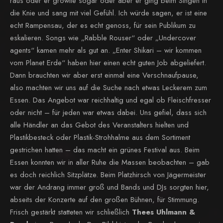
raus oder er growlte sogar oder aber er ging beim Singen in
die Knie und sang mit viel Gefühl. Ich würde sagen, er ist eine
echt Rampensau, der es echt genoss, für sein Publikum zu
eskalieren. Songs wie „Rabble Rouser“ oder „Undercover
agents“ kamen mehr als gut an. „Enter Shikari – wir kommen
vom Planet Erde“ haben hier einen echt guten Job abgeliefert.
Dann brauchten wir aber erst einmal eine Verschnaufpause,
also machten wir uns auf die Suche nach etwas Leckerem zum
Essen. Das Angebot war reichhaltig und egal ob Fleischfresser
oder nicht – für jeden war etwas dabei. Uns gefiel, dass sich
alle Händler an das Gebot des Veranstalters hielten und
Plastikbesteck oder Plastik-Strohhalme aus dem Sortiment
gestrichen hatten – das macht ein grünes Festival aus. Beim
Essen konnten wir in aller Ruhe die Massen beobachten – gab
es doch reichlich Sitzplätze. Beim Platzhirsch von Jägermeister
war der Andrang immer groß und Bands und DJs sorgten hier,
abseits der Konzerte auf den großen Bühnen, für Stimmung.
Frisch gestärkt statteten wir schließlich
Thees Uhlmann &