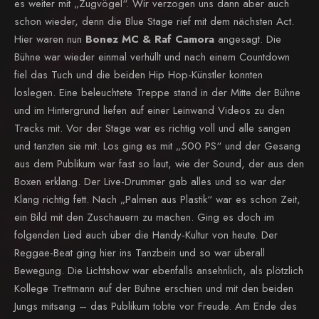
es weiter mit „Zugvögel“. Wir verzogen uns dann aber auch
schon wieder, denn die Blue Stage rief mit dem nächsten Act.
Hier waren nun
Bonez MC & Raf Camora
angesagt. Die
Bühne war wieder einmal verhüllt und nach einem Countdown
fiel das Tuch und die beiden Hip Hop-Künstler konnten
loslegen. Eine beleuchtete Treppe stand in der Mitte der Bühne
und im Hintergrund liefen auf einer Leinwand Videos zu den
Tracks mit. Vor der Stage war es richtig voll und alle sangen
und tanzten sie mit. Los ging es mit „500 PS“ und der Gesang
aus dem Publikum war fast so laut, wie der Sound, der aus den
Boxen erklang. Der Live-Drummer gab alles und so war der
Klang richtig fett. Nach „Palmen aus Plastik“ war es schon Zeit,
ein Bild mit den Zuschauern zu machen. Ging es doch im
folgenden Lied auch über die Handy-Kultur von heute. Der
Reggae-Beat ging hier ins Tanzbein und so war überall
Bewegung. Die Lichtshow war ebenfalls ansehnlich, als plötzlich
Kollege Trettmann auf der Bühne erschien und mit den beiden
Jungs mitsang – das Publikum tobte vor Freude. Am Ende des