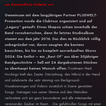
zur Konzertfoto-Galerie >>>
Gemeinsam mit dem langjährigen Partner PLUSWELT-
Promotion wurde die Clubtour organisiert und auf
„Legacy“ getauft. Etwas Skepsis schien innerhalb der
Band vorzuherrschen, denn Ihr letztes Studioalbum
stammt aus dem Jahr 2016. Das dies im Rückblick völlig
unbegründet war, davon zeugten die bestens
besuchten, bis hin zu komplett ausverkauften Shows
2024. Die Setlist – ein „Best Of“ aus über 30jähriger
Bandgeschichte – ließ mit 24 dargebotenen Stücken
so überhaupt keinen Wunsch offen.
Frontmann Mark
Hockings hielt das Zepter (Verzeihung: das Mikro) in der Hand
und zelebrierte die sehr stimmig von Background-
Visualisierungen und Videos zusätzlich in Szene gesetzten
Songs. Getragen von seiner Stimme und den Melodien
verbreitete sich ein ganz besonderer und alle miteinander
vereinender Zauber im Raum. - Die gefühlvollen Songs mit einer