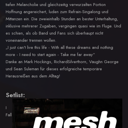
tiefen Melancholie und gleichzeitig verwurzelten Portion
Hoffnung angereichert, luden zum Refrain-Singalong und
Mittanzen ein. Die zweieinhalb Stunden an bester Unterhaltung,
inklusive mehrerer Zugaben, vergingen quasi wie im Fluge. Und
es schien, als ob Band und Fans sich überhaupt nicht
voneinander trennen wollen.
„I just can't live this life - With all these dreams and nothing
more - I need to start again - Take me far away“
Danke an Mark Hockings, RichardSilverthorn, Vaughn George
und Sean Suleman für dieses erfolgreiche temporäre
Herausreißen aus dem Alltag!
Setlist:
I
Fall