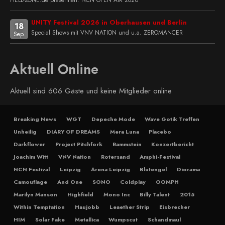
HELL-ZONE.de präsentiert: NCN OPEN AIR 2026
UNITY Festival 2026 in Oberhausen und Berlin
18
Special Shows mit VNV NATION und u.a. ZEROMANCER
Sep.
Aktuell Online
Aktuell sind 606 Gäste und keine Mitglieder online
Breaking News
WGT
Depeche Mode
Wave Gotik Treffen
Unheilig
DIARY OF DREAMS
Mera Luna
Placebo
Darkflower
Project Pitchfork
Rammstein
Konzertbericht
Joachim Witt
VNV Nation
Rotersand
Amphi-Festival
NCN Festival
Leipzig
Arena Leipzig
Blutengel
Diorama
Camouflage
And One
SONO
Coldplay
OOMPH
Marilyn Manson
Highfield
Mono Inc
Billy Talent
2015
Within Temptation
Haujobb
Leaether Strip
Eisbrecher
HIM
Solar Fake
Metallica
Wumpscut
Schandmaul