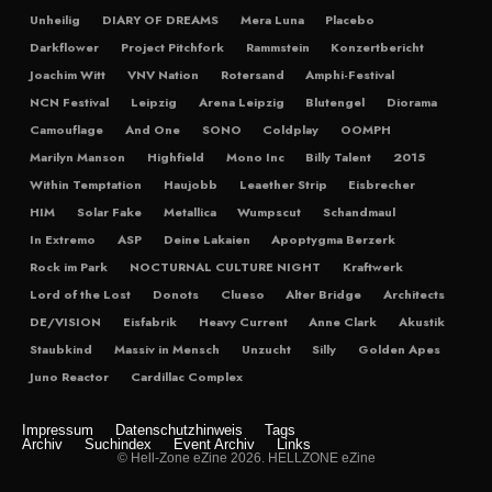
Unheilig
DIARY OF DREAMS
Mera Luna
Placebo
Darkflower
Project Pitchfork
Rammstein
Konzertbericht
Joachim Witt
VNV Nation
Rotersand
Amphi-Festival
NCN Festival
Leipzig
Arena Leipzig
Blutengel
Diorama
Camouflage
And One
SONO
Coldplay
OOMPH
Marilyn Manson
Highfield
Mono Inc
Billy Talent
2015
Within Temptation
Haujobb
Leaether Strip
Eisbrecher
HIM
Solar Fake
Metallica
Wumpscut
Schandmaul
In Extremo
ASP
Deine Lakaien
Apoptygma Berzerk
Rock im Park
NOCTURNAL CULTURE NIGHT
Kraftwerk
Lord of the Lost
Donots
Clueso
Alter Bridge
Architects
DE/VISION
Eisfabrik
Heavy Current
Anne Clark
Akustik
Staubkind
Massiv in Mensch
Unzucht
Silly
Golden Apes
Juno Reactor
Cardillac Complex
Impressum
Datenschutzhinweis
Tags
Archiv
Suchindex
Event Archiv
Links
© Hell-Zone eZine 2026. HELLZONE eZine