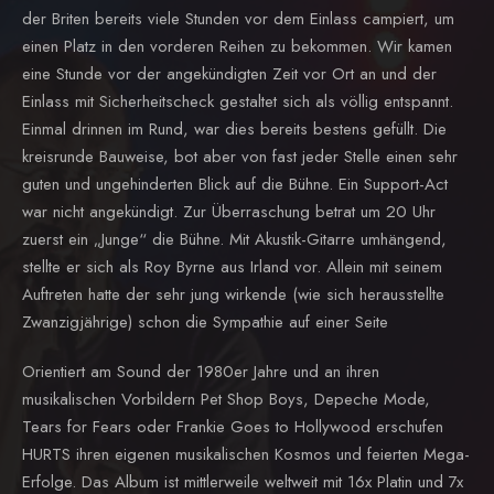
der Briten bereits viele Stunden vor dem Einlass campiert, um
einen Platz in den vorderen Reihen zu bekommen. Wir kamen
eine Stunde vor der angekündigten Zeit vor Ort an und der
Einlass mit Sicherheitscheck gestaltet sich als völlig entspannt.
Einmal drinnen im Rund, war dies bereits bestens gefüllt. Die
kreisrunde Bauweise, bot aber von fast jeder Stelle einen sehr
guten und ungehinderten Blick auf die Bühne. Ein Support-Act
war nicht angekündigt. Zur Überraschung betrat um 20 Uhr
zuerst ein „Junge“ die Bühne. Mit Akustik-Gitarre umhängend,
stellte er sich als Roy Byrne aus Irland vor. Allein mit seinem
Auftreten hatte der sehr jung wirkende (wie sich herausstellte
Zwanzigjährige) schon die Sympathie auf einer Seite
Orientiert am Sound der 1980er Jahre und an ihren
musikalischen Vorbildern Pet Shop Boys, Depeche Mode,
Tears for Fears oder Frankie Goes to Hollywood erschufen
HURTS ihren eigenen musikalischen Kosmos und feierten Mega-
Erfolge. Das Album ist mittlerweile weltweit mit 16x Platin und 7x