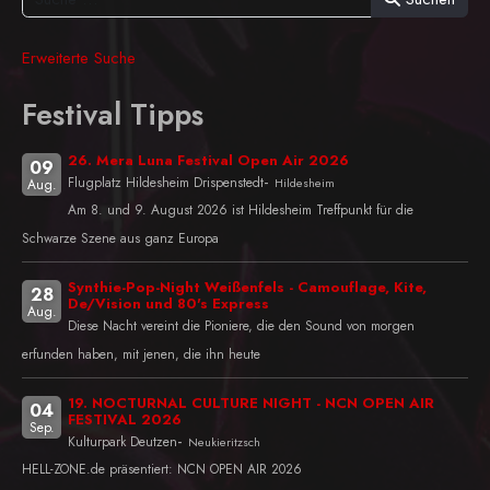
Erweiterte Suche
Festival Tipps
26. Mera Luna Festival Open Air 2026
09
-
Flugplatz Hildesheim Drispenstedt
Hildesheim
Aug.
Am 8. und 9. August 2026 ist Hildesheim Treffpunkt für die
Schwarze Szene aus ganz Europa
Synthie-Pop-Night Weißenfels - Camouflage, Kite,
28
De/Vision und 80's Express
Aug.
Diese Nacht vereint die Pioniere, die den Sound von morgen
erfunden haben, mit jenen, die ihn heute
19. NOCTURNAL CULTURE NIGHT - NCN OPEN AIR
04
FESTIVAL 2026
Sep.
-
Kulturpark Deutzen
Neukieritzsch
HELL-ZONE.de präsentiert: NCN OPEN AIR 2026