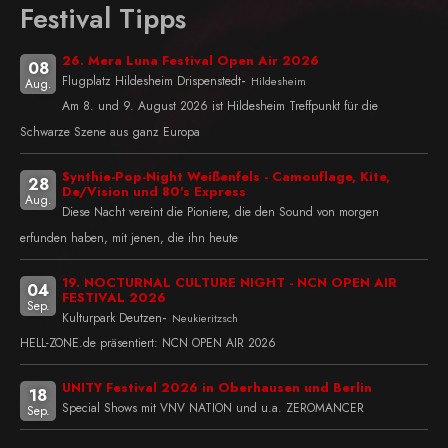
Festival Tipps
26. Mera Luna Festival Open Air 2026
08
-
Flugplatz Hildesheim Drispenstedt
Hildesheim
Aug.
Am 8. und 9. August 2026 ist Hildesheim Treffpunkt für die
Schwarze Szene aus ganz Europa
Synthie-Pop-Night Weißenfels - Camouflage, Kite,
28
De/Vision und 80's Express
Aug.
Diese Nacht vereint die Pioniere, die den Sound von morgen
erfunden haben, mit jenen, die ihn heute
19. NOCTURNAL CULTURE NIGHT - NCN OPEN AIR
04
FESTIVAL 2026
Sep.
-
Kulturpark Deutzen
Neukieritzsch
HELL-ZONE.de präsentiert: NCN OPEN AIR 2026
UNITY Festival 2026 in Oberhausen und Berlin
18
Special Shows mit VNV NATION und u.a. ZEROMANCER
Sep.