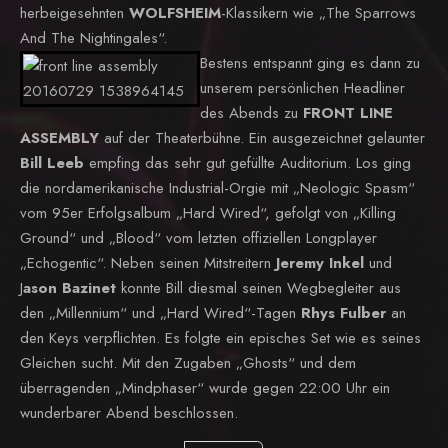
herbeigesehnten
WOLFSHEIM
-Klassikern wie „The Sparrows
And The Nightingales“.
Bestens entspannt ging es dann zu
unserem persönlichen Headliner
des Abends zu
FRONT LINE
ASSEMBLY
auf der Theaterbühne. Ein ausgezeichnet gelaunter
Bill Leeb
empfing das sehr gut gefüllte Auditorium. Los ging
die nordamerikanische Industrial-Orgie mit „Neologic Spasm“
vom 95er Erfolgsalbum „Hard Wired“, gefolgt von „Killing
Ground“ und „Blood“ vom letzten offiziellen Longplayer
„Echogentic“. Neben seinen Mitstreitern
Jeremy Inkel
und
J
ason Bazinet
konnte Bill diesmal seinen Wegbegleiter aus
den „Millennium“ und „Hard Wired“-Tagen
Rhys Fulber
an
den Keys verpflichten. Es folgte ein episches Set wie es seines
Gleichen sucht. Mit den Zugaben „Ghosts“ und dem
überragenden „Mindphaser“ wurde gegen 22:00 Uhr ein
wunderbarer Abend beschlossen.