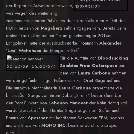
der Regen im Außenbereich weiter,
was wegen des weiter eng
zusammenrückenden Publikums dann ebenfalls dem Auftritt der
NDH-Heroen von
Megaherz
sehr entgegen kam. Bereits beim
ersten Track „Zombieland“ vom gleichnamigen 2014er
Longplayer hatte der ausdrucksstarke Frontmann
Alexander
'Lex´ Wohnhaas
die Menge im Griff.
Für die Auftritte von
Bloodsucking
Zombies From Outerspace
und
dem von
Laura Carbone
nahmen
wir den gut fünfminütigen Fußmarsch zur Orbit Stage auf uns.
Die attraktive Mannheimerin
Laura Carbone
präsentierte die
bittersüßen Songs von ihrem Debüt „Sirens“ bevor dann bei
den Post Punkern von
Lebenon Hanover
der Kahn richtig voll
wurde. Zurück auf der Theater-Stage begeistern Stefan und
Pontus von
Spetsnaz
mit handfesten Schweden-EBM, sodass
uns die Show von
MONO INC.
beinahe durch die Lappen
ging.