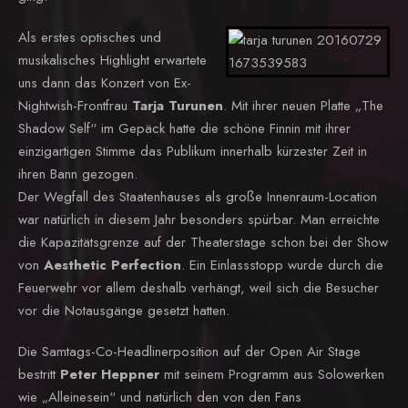
Als erstes optisches und
musikalisches Highlight erwartete
uns dann das Konzert von Ex-
Nightwish-Frontfrau
Tarja Turunen
. Mit ihrer neuen Platte „The
Shadow Self“ im Gepäck hatte die schöne Finnin mit ihrer
einzigartigen Stimme das Publikum innerhalb kürzester Zeit in
ihren Bann gezogen.
Der Wegfall des Staatenhauses als große Innenraum-Location
war natürlich in diesem Jahr besonders spürbar. Man erreichte
die Kapazitätsgrenze auf der Theaterstage schon bei der Show
von
Aesthetic Perfection
. Ein Einlassstopp wurde durch die
Feuerwehr vor allem deshalb verhängt, weil sich die Besucher
vor die Notausgänge gesetzt hatten.
Die Samtags-Co-Headlinerposition auf der Open Air Stage
bestritt
Peter Heppner
mit seinem Programm aus Solowerken
wie „Alleinesein“ und natürlich den von den Fans