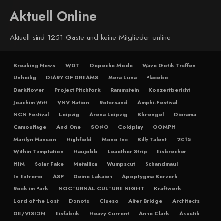
Aktuell Online
Aktuell sind 1251 Gäste und keine Mitglieder online
Breaking News
WGT
Depeche Mode
Wave Gotik Treffen
Unheilig
DIARY OF DREAMS
Mera Luna
Placebo
Darkflower
Project Pitchfork
Rammstein
Konzertbericht
Joachim Witt
VNV Nation
Rotersand
Amphi-Festival
NCN Festival
Leipzig
Arena Leipzig
Blutengel
Diorama
Camouflage
And One
SONO
Coldplay
OOMPH
Marilyn Manson
Highfield
Mono Inc
Billy Talent
2015
Within Temptation
Haujobb
Leaether Strip
Eisbrecher
HIM
Solar Fake
Metallica
Wumpscut
Schandmaul
In Extremo
ASP
Deine Lakaien
Apoptygma Berzerk
Rock im Park
NOCTURNAL CULTURE NIGHT
Kraftwerk
Lord of the Lost
Donots
Clueso
Alter Bridge
Architects
DE/VISION
Eisfabrik
Heavy Current
Anne Clark
Akustik