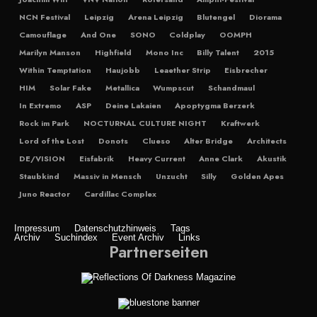
NCN Festival
Leipzig
Arena Leipzig
Blutengel
Diorama
Camouflage
And One
SONO
Coldplay
OOMPH
Marilyn Manson
Highfield
Mono Inc
Billy Talent
2015
Within Temptation
Haujobb
Leaether Strip
Eisbrecher
HIM
Solar Fake
Metallica
Wumpscut
Schandmaul
In Extremo
ASP
Deine Lakaien
Apoptygma Berzerk
Rock im Park
NOCTURNAL CULTURE NIGHT
Kraftwerk
Lord of the Lost
Donots
Clueso
Alter Bridge
Architects
DE/VISION
Eisfabrik
Heavy Current
Anne Clark
Akustik
Staubkind
Massiv in Mensch
Unzucht
Silly
Golden Apes
Juno Reactor
Cardillac Complex
Impressum
Datenschutzhinweis
Tags
Archiv
Suchindex
Event Archiv
Links
Partnerseiten