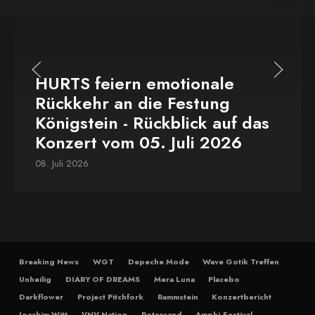
HURTS feiern emotionale
Rückkehr an die Festung
Königstein - Rückblick auf das
Konzert vom 05. Juli 2026
08. Juli 2026
Breaking News
WGT
Depeche Mode
Wave Gotik Treffen
Unheilig
DIARY OF DREAMS
Mera Luna
Placebo
Darkflower
Project Pitchfork
Rammstein
Konzertbericht
Joachim Witt
VNV Nation
Rotersand
Amphi-Festival