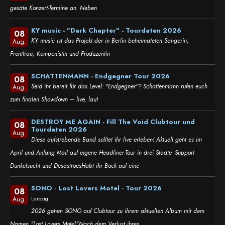
gesäte Konzert-Termine an. Neben
KY music - "Dark Chapter" - Tourdaten 2026
08
KY music ist das Projekt der in Berlin beheimateten Sängerin,
Aug.
Frontfrau, Komponistin und Produzentin
SCHATTENMANN - Endgegner Tour 2026
08
Seid ihr bereit für das Level: "Endgegner"? Schattenmann rufen euch
Aug.
zum finalen Showdown – live, laut
DESTROY ME AGAIN - Fill The Void Clubtour und
08
Tourdaten 2026
Aug.
Diese aufstrebende Band solltet ihr live erleben! Aktuell geht es im
April und Anfang Mail auf eigene Headliner-Tour in drei Städte. Support
Dunkelsucht und DesastroesHabt ihr Bock auf eine
SONO - Lost Lovers Motel - Tour 2026
08
Leipzig
Aug.
2026 gehen SONO auf Clubtour zu ihrem aktuellen Album mit dem
Namen "Lost Lovers Motel".Nach dem Verlust ihres