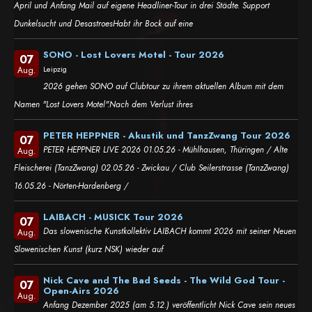
April und Anfang Mail auf eigene Headliner-Tour in drei Städte. Support
Dunkelsucht und DesastroesHabt ihr Bock auf eine
SONO - Lost Lovers Motel - Tour 2026
07
Leipzig
Aug.
2026 gehen SONO auf Clubtour zu ihrem aktuellen Album mit dem
Namen "Lost Lovers Motel".Nach dem Verlust ihres
PETER HEPPNER - Akustik und TanzZwang Tour 2026
07
PETER HEPPNER LIVE 2026 01.05.26 - Mühlhausen, Thüringen / Alte
Aug.
Fleischerei (TanzZwang) 02.05.26 - Zwickau / Club Seilerstrasse (TanzZwang)
16.05.26 - Nörten-Hardenberg /
LAIBACH - MUSICK Tour 2026
07
Das slowenische Kunstkollektiv LAIBACH kommt 2026 mit seiner Neuen
Aug.
Slowenischen Kunst (kurz NSK) wieder auf
Nick Cave and The Bad Seeds - The Wild God Tour -
07
Open-Airs 2026
Aug.
Anfang Dezember 2025 (am 5.12.) veröffentlicht Nick Cave sein neues