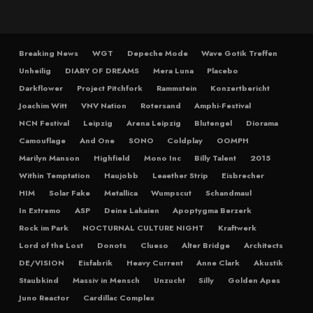
Breaking News
WGT
Depeche Mode
Wave Gotik Treffen
Unheilig
DIARY OF DREAMS
Mera Luna
Placebo
Darkflower
Project Pitchfork
Rammstein
Konzertbericht
Joachim Witt
VNV Nation
Rotersand
Amphi-Festival
NCN Festival
Leipzig
Arena Leipzig
Blutengel
Diorama
Camouflage
And One
SONO
Coldplay
OOMPH
Marilyn Manson
Highfield
Mono Inc
Billy Talent
2015
Within Temptation
Haujobb
Leaether Strip
Eisbrecher
HIM
Solar Fake
Metallica
Wumpscut
Schandmaul
In Extremo
ASP
Deine Lakaien
Apoptygma Berzerk
Rock im Park
NOCTURNAL CULTURE NIGHT
Kraftwerk
Lord of the Lost
Donots
Clueso
Alter Bridge
Architects
DE/VISION
Eisfabrik
Heavy Current
Anne Clark
Akustik
Staubkind
Massiv in Mensch
Unzucht
Silly
Golden Apes
Juno Reactor
Cardillac Complex