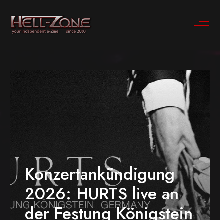
Konzertankündigung
2026: HURTS live an
der Festung Königstein