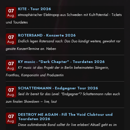
KITE - Tour 2026
07
atmosphärischer Elektropop aus Schweden mit Kult-Potential - Tickets
Aug.
und Tourdates
ROTERSAND - Konzerte 2026
07
Endlich legen Rotersand nach: Das Duo kündigt weitere, gewohnt rar
Aug.
gesäte Konzert-Termine an. Neben
KY music - "Dark Chapter" - Tourdaten 2026
07
KY music ist das Projekt der in Berlin beheimateten Sängerin,
Aug.
Frontfrau, Komponistin und Produzentin
SCHATTENMANN - Endgegner Tour 2026
07
Seid ihr bereit für das Level: "Endgegner"? Schattenmann rufen euch
Aug.
zum finalen Showdown – live, laut
DESTROY ME AGAIN - Fill The Void Clubtour und
07
Tourdaten 2026
Aug.
Diese aufstrebende Band solltet ihr live erleben! Aktuell geht es im