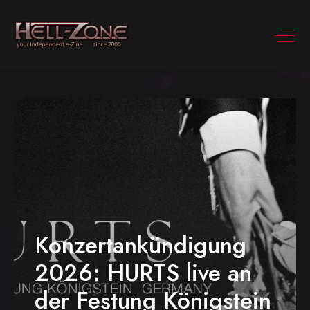
Konzertankündigung
2026: HURTS live an
der Festung Königstein