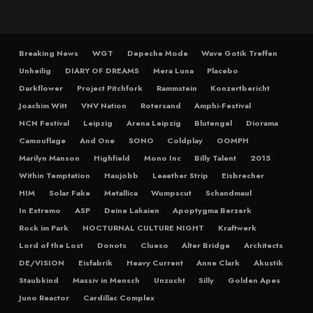
Breaking News
WGT
Depeche Mode
Wave Gotik Treffen
Unheilig
DIARY OF DREAMS
Mera Luna
Placebo
Darkflower
Project Pitchfork
Rammstein
Konzertbericht
Joachim Witt
VNV Nation
Rotersand
Amphi-Festival
NCN Festival
Leipzig
Arena Leipzig
Blutengel
Diorama
Camouflage
And One
SONO
Coldplay
OOMPH
Marilyn Manson
Highfield
Mono Inc
Billy Talent
2015
Within Temptation
Haujobb
Leaether Strip
Eisbrecher
HIM
Solar Fake
Metallica
Wumpscut
Schandmaul
In Extremo
ASP
Deine Lakaien
Apoptygma Berzerk
Rock im Park
NOCTURNAL CULTURE NIGHT
Kraftwerk
Lord of the Lost
Donots
Clueso
Alter Bridge
Architects
DE/VISION
Eisfabrik
Heavy Current
Anne Clark
Akustik
Staubkind
Massiv in Mensch
Unzucht
Silly
Golden Apes
Juno Reactor
Cardillac Complex