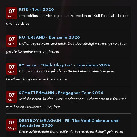
KITE - Tour 2026
07
atmosphärischer Elektropop aus Schweden mit Kult-Potential - Tickets
Aug.
und Tourdates
ROTERSAND - Konzerte 2026
07
Endlich legen Rotersand nach: Das Duo kündigt weitere, gewohnt rar
Aug.
gesäte Konzert-Termine an. Neben
KY music - "Dark Chapter" - Tourdaten 2026
07
KY music ist das Projekt der in Berlin beheimateten Sängerin,
Aug.
Frontfrau, Komponistin und Produzentin
SCHATTENMANN - Endgegner Tour 2026
07
Seid ihr bereit für das Level: "Endgegner"? Schattenmann rufen euch
Aug.
zum finalen Showdown – live, laut
DESTROY ME AGAIN - Fill The Void Clubtour und
07
Tourdaten 2026
Aug.
Diese aufstrebende Band solltet ihr live erleben! Aktuell geht es im