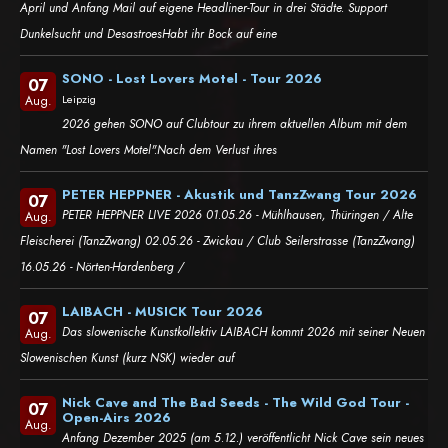
April und Anfang Mail auf eigene Headliner-Tour in drei Städte. Support
Dunkelsucht und DesastroesHabt ihr Bock auf eine
SONO - Lost Lovers Motel - Tour 2026
07
Leipzig
Aug.
2026 gehen SONO auf Clubtour zu ihrem aktuellen Album mit dem
Namen "Lost Lovers Motel".Nach dem Verlust ihres
PETER HEPPNER - Akustik und TanzZwang Tour 2026
07
PETER HEPPNER LIVE 2026 01.05.26 - Mühlhausen, Thüringen / Alte
Aug.
Fleischerei (TanzZwang) 02.05.26 - Zwickau / Club Seilerstrasse (TanzZwang)
16.05.26 - Nörten-Hardenberg /
LAIBACH - MUSICK Tour 2026
07
Das slowenische Kunstkollektiv LAIBACH kommt 2026 mit seiner Neuen
Aug.
Slowenischen Kunst (kurz NSK) wieder auf
Nick Cave and The Bad Seeds - The Wild God Tour -
07
Open-Airs 2026
Aug.
Anfang Dezember 2025 (am 5.12.) veröffentlicht Nick Cave sein neues