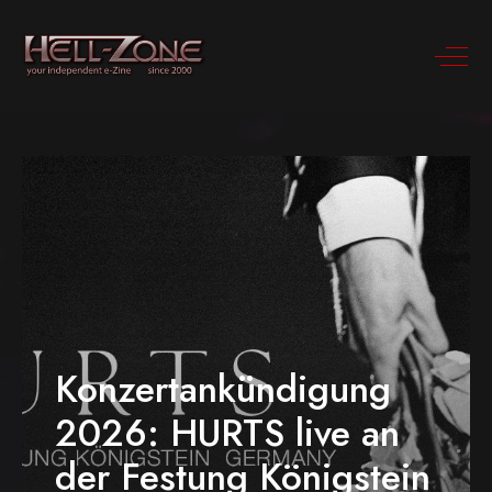
Konzertankündigung
2026: HURTS live an
der Festung Königstein