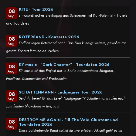
KITE - Tour 2026
08
atmosphärischer Elektropop aus Schweden mit Kult-Potential - Tickets
Aug.
und Tourdates
ROTERSAND - Konzerte 2026
08
Endlich legen Rotersand nach: Das Duo kündigt weitere, gewohnt rar
Aug.
gesäte Konzert-Termine an. Neben
KY music - "Dark Chapter" - Tourdaten 2026
08
KY music ist das Projekt der in Berlin beheimateten Sängerin,
Aug.
Frontfrau, Komponistin und Produzentin
SCHATTENMANN - Endgegner Tour 2026
08
Seid ihr bereit für das Level: "Endgegner"? Schattenmann rufen euch
Aug.
zum finalen Showdown – live, laut
DESTROY ME AGAIN - Fill The Void Clubtour und
08
Tourdaten 2026
Aug.
Diese aufstrebende Band solltet ihr live erleben! Aktuell geht es im