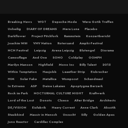
Breaking News
WGT
Depeche Mode
Wave Gotik Treffen
Unheilig
DIARY OF DREAMS
Mera Luna
Placebo
Darkflower
Project Pitchfork
Rammstein
Konzertbericht
Joachim Witt
VNV Nation
Rotersand
Amphi-Festival
NCN Festival
Leipzig
Arena Leipzig
Blutengel
Diorama
Camouflage
And One
SONO
Coldplay
OOMPH
Marilyn Manson
Highfield
Mono Inc
Billy Talent
2015
Within Temptation
Haujobb
Leaether Strip
Eisbrecher
HIM
Solar Fake
Metallica
Wumpscut
Schandmaul
In Extremo
ASP
Deine Lakaien
Apoptygma Berzerk
Rock im Park
NOCTURNAL CULTURE NIGHT
Kraftwerk
Lord of the Lost
Donots
Clueso
Alter Bridge
Architects
DE/VISION
Eisfabrik
Heavy Current
Anne Clark
Akustik
Staubkind
Massiv in Mensch
Unzucht
Silly
Golden Apes
Juno Reactor
Cardillac Complex