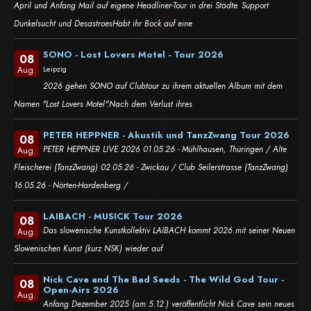
April und Anfang Mail auf eigene Headliner-Tour in drei Städte. Support
Dunkelsucht und DesastroesHabt ihr Bock auf eine
SONO - Lost Lovers Motel - Tour 2026
08
Leipzig
Aug.
2026 gehen SONO auf Clubtour zu ihrem aktuellen Album mit dem
Namen "Lost Lovers Motel".Nach dem Verlust ihres
PETER HEPPNER - Akustik und TanzZwang Tour 2026
08
PETER HEPPNER LIVE 2026 01.05.26 - Mühlhausen, Thüringen / Alte
Aug.
Fleischerei (TanzZwang) 02.05.26 - Zwickau / Club Seilerstrasse (TanzZwang)
16.05.26 - Nörten-Hardenberg /
LAIBACH - MUSICK Tour 2026
08
Das slowenische Kunstkollektiv LAIBACH kommt 2026 mit seiner Neuen
Aug.
Slowenischen Kunst (kurz NSK) wieder auf
Nick Cave and The Bad Seeds - The Wild God Tour -
08
Open-Airs 2026
Aug.
Anfang Dezember 2025 (am 5.12.) veröffentlicht Nick Cave sein neues