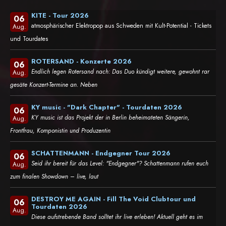
KITE - Tour 2026
06
atmosphärischer Elektropop aus Schweden mit Kult-Potential - Tickets
Aug.
und Tourdates
ROTERSAND - Konzerte 2026
06
Endlich legen Rotersand nach: Das Duo kündigt weitere, gewohnt rar
Aug.
gesäte Konzert-Termine an. Neben
KY music - "Dark Chapter" - Tourdaten 2026
06
KY music ist das Projekt der in Berlin beheimateten Sängerin,
Aug.
Frontfrau, Komponistin und Produzentin
SCHATTENMANN - Endgegner Tour 2026
06
Seid ihr bereit für das Level: "Endgegner"? Schattenmann rufen euch
Aug.
zum finalen Showdown – live, laut
DESTROY ME AGAIN - Fill The Void Clubtour und
06
Tourdaten 2026
Aug.
Diese aufstrebende Band solltet ihr live erleben! Aktuell geht es im