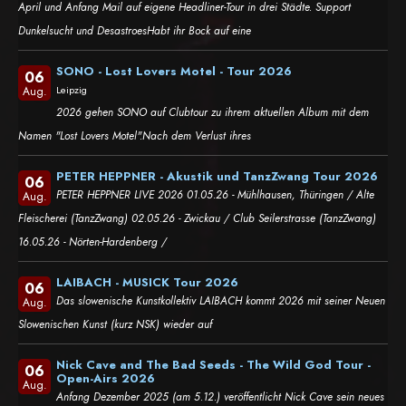
April und Anfang Mail auf eigene Headliner-Tour in drei Städte. Support
Dunkelsucht und DesastroesHabt ihr Bock auf eine
SONO - Lost Lovers Motel - Tour 2026
06
Leipzig
Aug.
2026 gehen SONO auf Clubtour zu ihrem aktuellen Album mit dem
Namen "Lost Lovers Motel".Nach dem Verlust ihres
PETER HEPPNER - Akustik und TanzZwang Tour 2026
06
PETER HEPPNER LIVE 2026 01.05.26 - Mühlhausen, Thüringen / Alte
Aug.
Fleischerei (TanzZwang) 02.05.26 - Zwickau / Club Seilerstrasse (TanzZwang)
16.05.26 - Nörten-Hardenberg /
LAIBACH - MUSICK Tour 2026
06
Das slowenische Kunstkollektiv LAIBACH kommt 2026 mit seiner Neuen
Aug.
Slowenischen Kunst (kurz NSK) wieder auf
Nick Cave and The Bad Seeds - The Wild God Tour -
06
Open-Airs 2026
Aug.
Anfang Dezember 2025 (am 5.12.) veröffentlicht Nick Cave sein neues