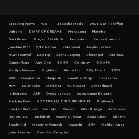
Breaking News
WGT
Depeche Mode
Wave Gotik Treffen
Unheilig
DIARY OF DREAMS
Mera Luna
Placebo
Darkflower
Project Pitchfork
Rammstein
Konzertbericht
Joachim Witt
VNV Nation
Rotersand
Amphi-Festival
NCN Festival
Leipzig
Arena Leipzig
Blutengel
Diorama
Camouflage
And One
SONO
Coldplay
OOMPH
Marilyn Manson
Highfield
Mono Inc
Billy Talent
2015
Within Temptation
Haujobb
Leaether Strip
Eisbrecher
HIM
Solar Fake
Metallica
Wumpscut
Schandmaul
In Extremo
ASP
Deine Lakaien
Apoptygma Berzerk
Rock im Park
NOCTURNAL CULTURE NIGHT
Kraftwerk
Lord of the Lost
Donots
Clueso
Alter Bridge
Architects
DE/VISION
Eisfabrik
Heavy Current
Anne Clark
Akustik
Staubkind
Massiv in Mensch
Unzucht
Silly
Golden Apes
Juno Reactor
Cardillac Complex