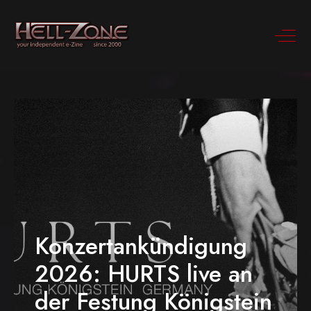
Konzertankündigung
2026: HURTS live an
der Festung Königstein