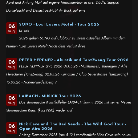
April und Anfang Mail auf eigene Headliner-Tour in drei Städte. Support
Dunkelsucht und DesastroesHabt ihr Bock auf eine
SONO - Lost Lovers Motel - Tour 2026
06
Leipzig
Aug.
2026 gehen SONO auf Clubtour zu ihrem aktuellen Album mit dem
Namen "Lost Lovers Motel".Nach dem Verlust ihres
PETER HEPPNER - Akustik und TanzZwang Tour 2026
06
PETER HEPPNER LIVE 2026 01.05.26 - Mühlhausen, Thüringen / Alte
Aug.
Fleischerei (TanzZwang) 02.05.26 - Zwickau / Club Seilerstrasse (TanzZwang)
16.05.26 - Nörten-Hardenberg /
LAIBACH - MUSICK Tour 2026
06
Das slowenische Kunstkollektiv LAIBACH kommt 2026 mit seiner Neuen
Aug.
Slowenischen Kunst (kurz NSK) wieder auf
Nick Cave and The Bad Seeds - The Wild God Tour -
06
Open-Airs 2026
Aug.
Anfang Dezember 2025 (am 5.12.) veröffentlicht Nick Cave sein neues