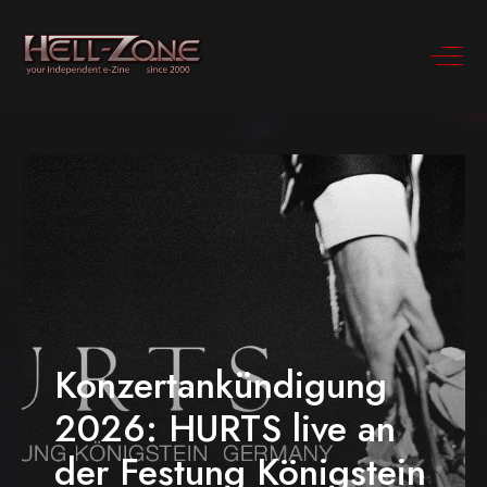
Konzertankündigung
2026: HURTS live an
der Festung Königstein