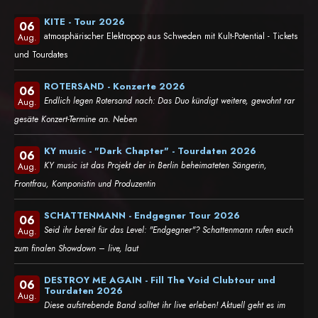
KITE - Tour 2026
06
atmosphärischer Elektropop aus Schweden mit Kult-Potential - Tickets
Aug.
und Tourdates
ROTERSAND - Konzerte 2026
06
Endlich legen Rotersand nach: Das Duo kündigt weitere, gewohnt rar
Aug.
gesäte Konzert-Termine an. Neben
KY music - "Dark Chapter" - Tourdaten 2026
06
KY music ist das Projekt der in Berlin beheimateten Sängerin,
Aug.
Frontfrau, Komponistin und Produzentin
SCHATTENMANN - Endgegner Tour 2026
06
Seid ihr bereit für das Level: "Endgegner"? Schattenmann rufen euch
Aug.
zum finalen Showdown – live, laut
DESTROY ME AGAIN - Fill The Void Clubtour und
06
Tourdaten 2026
Aug.
Diese aufstrebende Band solltet ihr live erleben! Aktuell geht es im