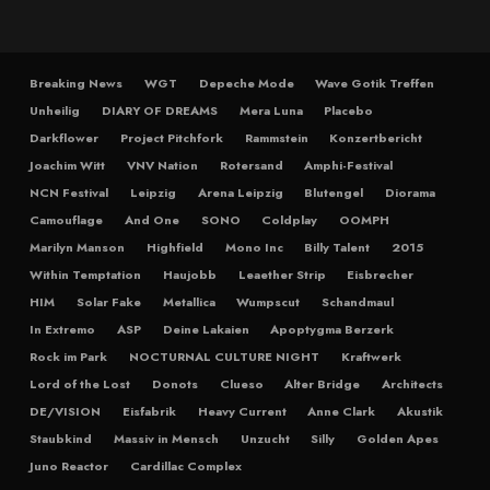
Breaking News
WGT
Depeche Mode
Wave Gotik Treffen
Unheilig
DIARY OF DREAMS
Mera Luna
Placebo
Darkflower
Project Pitchfork
Rammstein
Konzertbericht
Joachim Witt
VNV Nation
Rotersand
Amphi-Festival
NCN Festival
Leipzig
Arena Leipzig
Blutengel
Diorama
Camouflage
And One
SONO
Coldplay
OOMPH
Marilyn Manson
Highfield
Mono Inc
Billy Talent
2015
Within Temptation
Haujobb
Leaether Strip
Eisbrecher
HIM
Solar Fake
Metallica
Wumpscut
Schandmaul
In Extremo
ASP
Deine Lakaien
Apoptygma Berzerk
Rock im Park
NOCTURNAL CULTURE NIGHT
Kraftwerk
Lord of the Lost
Donots
Clueso
Alter Bridge
Architects
DE/VISION
Eisfabrik
Heavy Current
Anne Clark
Akustik
Staubkind
Massiv in Mensch
Unzucht
Silly
Golden Apes
Juno Reactor
Cardillac Complex