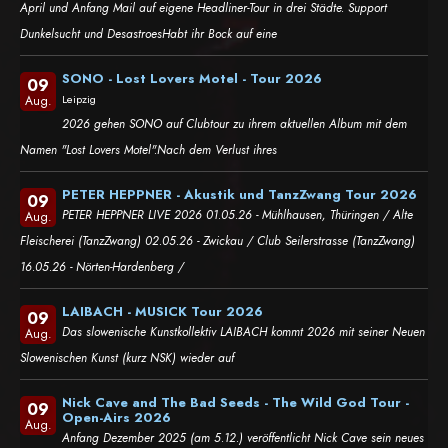
April und Anfang Mail auf eigene Headliner-Tour in drei Städte. Support
Dunkelsucht und DesastroesHabt ihr Bock auf eine
SONO - Lost Lovers Motel - Tour 2026
09
Leipzig
Aug.
2026 gehen SONO auf Clubtour zu ihrem aktuellen Album mit dem
Namen "Lost Lovers Motel".Nach dem Verlust ihres
PETER HEPPNER - Akustik und TanzZwang Tour 2026
09
PETER HEPPNER LIVE 2026 01.05.26 - Mühlhausen, Thüringen / Alte
Aug.
Fleischerei (TanzZwang) 02.05.26 - Zwickau / Club Seilerstrasse (TanzZwang)
16.05.26 - Nörten-Hardenberg /
LAIBACH - MUSICK Tour 2026
09
Das slowenische Kunstkollektiv LAIBACH kommt 2026 mit seiner Neuen
Aug.
Slowenischen Kunst (kurz NSK) wieder auf
Nick Cave and The Bad Seeds - The Wild God Tour -
09
Open-Airs 2026
Aug.
Anfang Dezember 2025 (am 5.12.) veröffentlicht Nick Cave sein neues