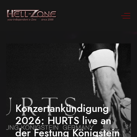
Konzertankündigung
2026: HURTS live an
der Festung Königstein