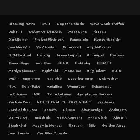
Breaking News
WGT
Depeche Mode
Wave Gotik Treffen
Unheilig
DIARY OF DREAMS
Mera Luna
Placebo
Darkflower
Project Pitchfork
Rammstein
Konzertbericht
Joachim Witt
VNV Nation
Rotersand
Amphi-Festival
NCN Festival
Leipzig
Arena Leipzig
Blutengel
Diorama
Camouflage
And One
SONO
Coldplay
OOMPH
Marilyn Manson
Highfield
Mono Inc
Billy Talent
2015
Within Temptation
Haujobb
Leaether Strip
Eisbrecher
HIM
Solar Fake
Metallica
Wumpscut
Schandmaul
In Extremo
ASP
Deine Lakaien
Apoptygma Berzerk
Rock im Park
NOCTURNAL CULTURE NIGHT
Kraftwerk
Lord of the Lost
Donots
Clueso
Alter Bridge
Architects
DE/VISION
Eisfabrik
Heavy Current
Anne Clark
Akustik
Staubkind
Massiv in Mensch
Unzucht
Silly
Golden Apes
Juno Reactor
Cardillac Complex