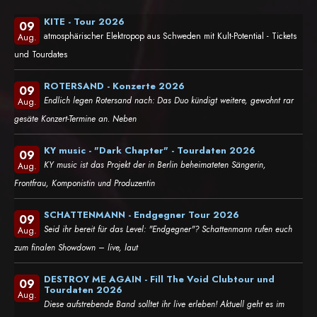
KITE - Tour 2026
09
atmosphärischer Elektropop aus Schweden mit Kult-Potential - Tickets
Aug.
und Tourdates
ROTERSAND - Konzerte 2026
09
Endlich legen Rotersand nach: Das Duo kündigt weitere, gewohnt rar
Aug.
gesäte Konzert-Termine an. Neben
KY music - "Dark Chapter" - Tourdaten 2026
09
KY music ist das Projekt der in Berlin beheimateten Sängerin,
Aug.
Frontfrau, Komponistin und Produzentin
SCHATTENMANN - Endgegner Tour 2026
09
Seid ihr bereit für das Level: "Endgegner"? Schattenmann rufen euch
Aug.
zum finalen Showdown – live, laut
DESTROY ME AGAIN - Fill The Void Clubtour und
09
Tourdaten 2026
Aug.
Diese aufstrebende Band solltet ihr live erleben! Aktuell geht es im