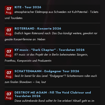
KITE - Tour 2026
07
atmosphärischer Elektropop aus Schweden mit Kult-Potential - Tickets
Aug.
und Tourdates
ROTERSAND - Konzerte 2026
07
Endlich legen Rotersand nach: Das Duo kündigt weitere, gewohnt rar
Aug.
gesäte Konzert-Termine an. Neben
KY music - "Dark Chapter" - Tourdaten 2026
07
KY music ist das Projekt der in Berlin beheimateten Sängerin,
Aug.
Frontfrau, Komponistin und Produzentin
SCHATTENMANN - Endgegner Tour 2026
07
Seid ihr bereit für das Level: "Endgegner"? Schattenmann rufen euch
Aug.
zum finalen Showdown – live, laut
DESTROY ME AGAIN - Fill The Void Clubtour und
07
Tourdaten 2026
Aug.
Diese aufstrebende Band solltet ihr live erleben! Aktuell geht es im