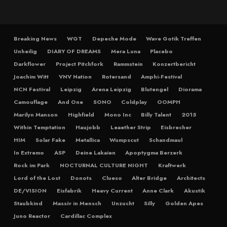
Breaking News
WGT
Depeche Mode
Wave Gotik Treffen
Unheilig
DIARY OF DREAMS
Mera Luna
Placebo
Darkflower
Project Pitchfork
Rammstein
Konzertbericht
Joachim Witt
VNV Nation
Rotersand
Amphi-Festival
NCN Festival
Leipzig
Arena Leipzig
Blutengel
Diorama
Camouflage
And One
SONO
Coldplay
OOMPH
Marilyn Manson
Highfield
Mono Inc
Billy Talent
2015
Within Temptation
Haujobb
Leaether Strip
Eisbrecher
HIM
Solar Fake
Metallica
Wumpscut
Schandmaul
In Extremo
ASP
Deine Lakaien
Apoptygma Berzerk
Rock im Park
NOCTURNAL CULTURE NIGHT
Kraftwerk
Lord of the Lost
Donots
Clueso
Alter Bridge
Architects
DE/VISION
Eisfabrik
Heavy Current
Anne Clark
Akustik
Staubkind
Massiv in Mensch
Unzucht
Silly
Golden Apes
Juno Reactor
Cardillac Complex