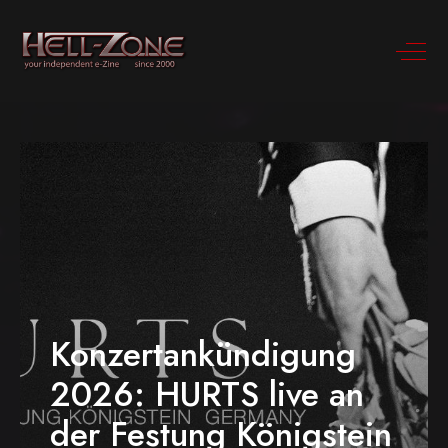
Konzertankündigung
2026: HURTS live an
der Festung Königstein