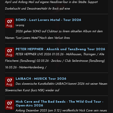
April und Anfang Mail auf eigene Headliner-Tour in drei Städte. Support
Dunkelsucht und DesastroesHabt ihr Bock auf eine
SONO - Lost Lovers Motel - Tour 2026
07
Leipzig
Aug.
2026 gehen SONO auf Clubtour zu ihrem aktuellen Album mit dem
Namen "Lost Lovers Motel".Nach dem Verlust ihres
PETER HEPPNER - Akustik und TanzZwang Tour 2026
07
PETER HEPPNER LIVE 2026 01.05.26 - Mühlhausen, Thüringen / Alte
Aug.
Fleischerei (TanzZwang) 02.05.26 - Zwickau / Club Seilerstrasse (TanzZwang)
16.05.26 - Nörten-Hardenberg /
LAIBACH - MUSICK Tour 2026
07
Das slowenische Kunstkollektiv LAIBACH kommt 2026 mit seiner Neuen
Aug.
Slowenischen Kunst (kurz NSK) wieder auf
Nick Cave and The Bad Seeds - The Wild God Tour -
07
Open-Airs 2026
Aug.
Anfang Dezember 2025 (am 5.12.) veröffentlicht Nick Cave sein neues