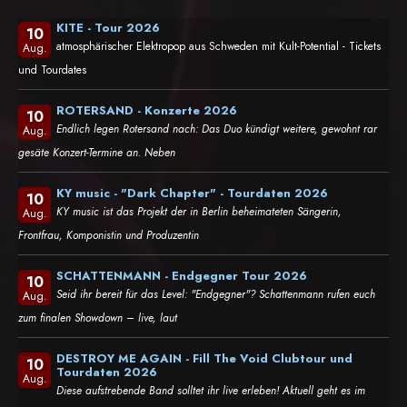
KITE - Tour 2026
10
atmosphärischer Elektropop aus Schweden mit Kult-Potential - Tickets
Aug.
und Tourdates
ROTERSAND - Konzerte 2026
10
Endlich legen Rotersand nach: Das Duo kündigt weitere, gewohnt rar
Aug.
gesäte Konzert-Termine an. Neben
KY music - "Dark Chapter" - Tourdaten 2026
10
KY music ist das Projekt der in Berlin beheimateten Sängerin,
Aug.
Frontfrau, Komponistin und Produzentin
SCHATTENMANN - Endgegner Tour 2026
10
Seid ihr bereit für das Level: "Endgegner"? Schattenmann rufen euch
Aug.
zum finalen Showdown – live, laut
DESTROY ME AGAIN - Fill The Void Clubtour und
10
Tourdaten 2026
Aug.
Diese aufstrebende Band solltet ihr live erleben! Aktuell geht es im