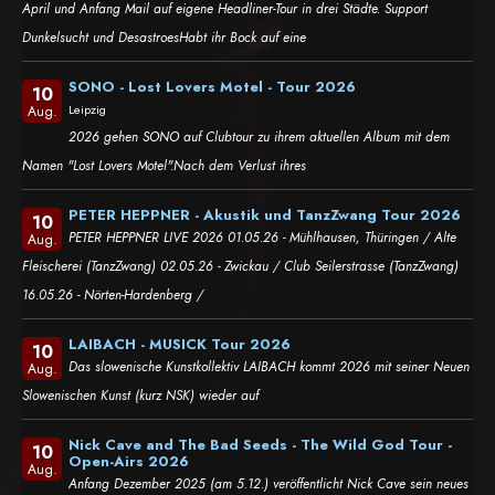
April und Anfang Mail auf eigene Headliner-Tour in drei Städte. Support
Dunkelsucht und DesastroesHabt ihr Bock auf eine
SONO - Lost Lovers Motel - Tour 2026
10
Leipzig
Aug.
2026 gehen SONO auf Clubtour zu ihrem aktuellen Album mit dem
Namen "Lost Lovers Motel".Nach dem Verlust ihres
PETER HEPPNER - Akustik und TanzZwang Tour 2026
10
PETER HEPPNER LIVE 2026 01.05.26 - Mühlhausen, Thüringen / Alte
Aug.
Fleischerei (TanzZwang) 02.05.26 - Zwickau / Club Seilerstrasse (TanzZwang)
16.05.26 - Nörten-Hardenberg /
LAIBACH - MUSICK Tour 2026
10
Das slowenische Kunstkollektiv LAIBACH kommt 2026 mit seiner Neuen
Aug.
Slowenischen Kunst (kurz NSK) wieder auf
Nick Cave and The Bad Seeds - The Wild God Tour -
10
Open-Airs 2026
Aug.
Anfang Dezember 2025 (am 5.12.) veröffentlicht Nick Cave sein neues