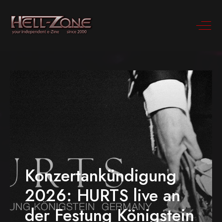
Konzertankündigung
2026: HURTS live an
der Festung Königstein