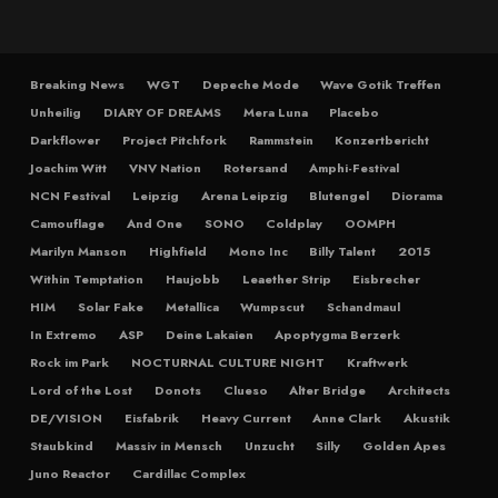
Breaking News
WGT
Depeche Mode
Wave Gotik Treffen
Unheilig
DIARY OF DREAMS
Mera Luna
Placebo
Darkflower
Project Pitchfork
Rammstein
Konzertbericht
Joachim Witt
VNV Nation
Rotersand
Amphi-Festival
NCN Festival
Leipzig
Arena Leipzig
Blutengel
Diorama
Camouflage
And One
SONO
Coldplay
OOMPH
Marilyn Manson
Highfield
Mono Inc
Billy Talent
2015
Within Temptation
Haujobb
Leaether Strip
Eisbrecher
HIM
Solar Fake
Metallica
Wumpscut
Schandmaul
In Extremo
ASP
Deine Lakaien
Apoptygma Berzerk
Rock im Park
NOCTURNAL CULTURE NIGHT
Kraftwerk
Lord of the Lost
Donots
Clueso
Alter Bridge
Architects
DE/VISION
Eisfabrik
Heavy Current
Anne Clark
Akustik
Staubkind
Massiv in Mensch
Unzucht
Silly
Golden Apes
Juno Reactor
Cardillac Complex