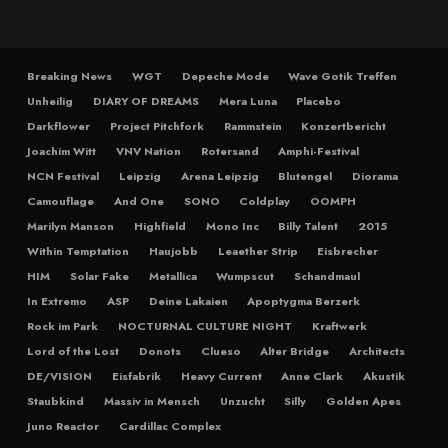
Breaking News
WGT
Depeche Mode
Wave Gotik Treffen
Unheilig
DIARY OF DREAMS
Mera Luna
Placebo
Darkflower
Project Pitchfork
Rammstein
Konzertbericht
Joachim Witt
VNV Nation
Rotersand
Amphi-Festival
NCN Festival
Leipzig
Arena Leipzig
Blutengel
Diorama
Camouflage
And One
SONO
Coldplay
OOMPH
Marilyn Manson
Highfield
Mono Inc
Billy Talent
2015
Within Temptation
Haujobb
Leaether Strip
Eisbrecher
HIM
Solar Fake
Metallica
Wumpscut
Schandmaul
In Extremo
ASP
Deine Lakaien
Apoptygma Berzerk
Rock im Park
NOCTURNAL CULTURE NIGHT
Kraftwerk
Lord of the Lost
Donots
Clueso
Alter Bridge
Architects
DE/VISION
Eisfabrik
Heavy Current
Anne Clark
Akustik
Staubkind
Massiv in Mensch
Unzucht
Silly
Golden Apes
Juno Reactor
Cardillac Complex