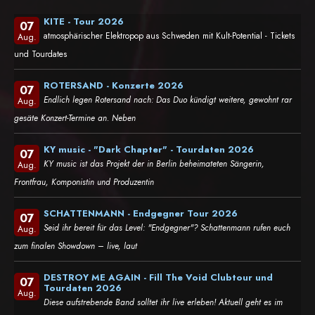
KITE - Tour 2026
07
atmosphärischer Elektropop aus Schweden mit Kult-Potential - Tickets
Aug.
und Tourdates
ROTERSAND - Konzerte 2026
07
Endlich legen Rotersand nach: Das Duo kündigt weitere, gewohnt rar
Aug.
gesäte Konzert-Termine an. Neben
KY music - "Dark Chapter" - Tourdaten 2026
07
KY music ist das Projekt der in Berlin beheimateten Sängerin,
Aug.
Frontfrau, Komponistin und Produzentin
SCHATTENMANN - Endgegner Tour 2026
07
Seid ihr bereit für das Level: "Endgegner"? Schattenmann rufen euch
Aug.
zum finalen Showdown – live, laut
DESTROY ME AGAIN - Fill The Void Clubtour und
07
Tourdaten 2026
Aug.
Diese aufstrebende Band solltet ihr live erleben! Aktuell geht es im