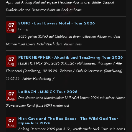
April und Anfang Mail auf eigene Headliner-Tour in drei Städte. Support
Dunkelsucht und DesastroesHabt ihr Bock auf eine
SONO - Lost Lovers Motel - Tour 2026
07
Leipzig
Aug.
2026 gehen SONO auf Clubtour zu ihrem aktuellen Album mit dem
Namen "Lost Lovers Motel".Nach dem Verlust ihres
PETER HEPPNER - Akustik und TanzZwang Tour 2026
07
PETER HEPPNER LIVE 2026 01.05.26 - Mühlhausen, Thüringen / Alte
Aug.
Fleischerei (TanzZwang) 02.05.26 - Zwickau / Club Seilerstrasse (TanzZwang)
16.05.26 - Nörten-Hardenberg /
LAIBACH - MUSICK Tour 2026
07
Das slowenische Kunstkollektiv LAIBACH kommt 2026 mit seiner Neuen
Aug.
Slowenischen Kunst (kurz NSK) wieder auf
Nick Cave and The Bad Seeds - The Wild God Tour -
07
Open-Airs 2026
Aug.
Anfang Dezember 2025 (am 5.12.) veröffentlicht Nick Cave sein neues