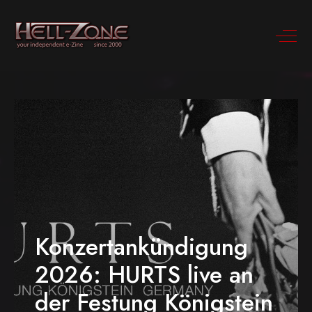
Konzertankündigung
2026: HURTS live an
der Festung Königstein