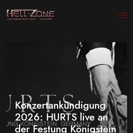
Konzertankündigung
2026: HURTS live an
der Festung Königstein