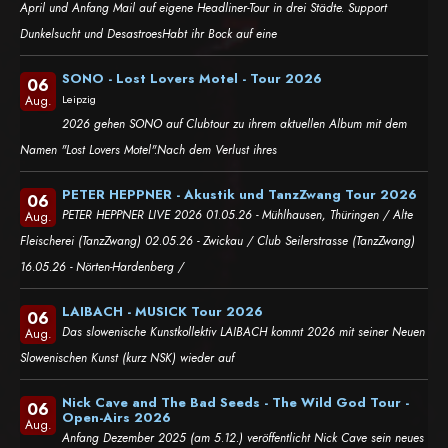
April und Anfang Mail auf eigene Headliner-Tour in drei Städte. Support
Dunkelsucht und DesastroesHabt ihr Bock auf eine
SONO - Lost Lovers Motel - Tour 2026
06
Leipzig
Aug.
2026 gehen SONO auf Clubtour zu ihrem aktuellen Album mit dem
Namen "Lost Lovers Motel".Nach dem Verlust ihres
PETER HEPPNER - Akustik und TanzZwang Tour 2026
06
PETER HEPPNER LIVE 2026 01.05.26 - Mühlhausen, Thüringen / Alte
Aug.
Fleischerei (TanzZwang) 02.05.26 - Zwickau / Club Seilerstrasse (TanzZwang)
16.05.26 - Nörten-Hardenberg /
LAIBACH - MUSICK Tour 2026
06
Das slowenische Kunstkollektiv LAIBACH kommt 2026 mit seiner Neuen
Aug.
Slowenischen Kunst (kurz NSK) wieder auf
Nick Cave and The Bad Seeds - The Wild God Tour -
06
Open-Airs 2026
Aug.
Anfang Dezember 2025 (am 5.12.) veröffentlicht Nick Cave sein neues