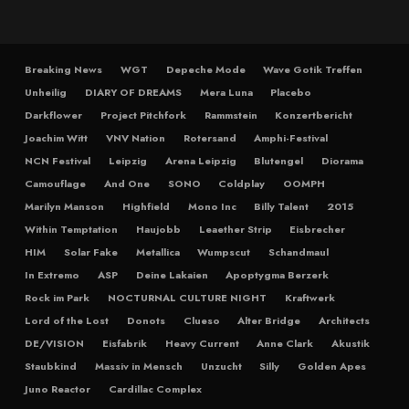
Breaking News
WGT
Depeche Mode
Wave Gotik Treffen
Unheilig
DIARY OF DREAMS
Mera Luna
Placebo
Darkflower
Project Pitchfork
Rammstein
Konzertbericht
Joachim Witt
VNV Nation
Rotersand
Amphi-Festival
NCN Festival
Leipzig
Arena Leipzig
Blutengel
Diorama
Camouflage
And One
SONO
Coldplay
OOMPH
Marilyn Manson
Highfield
Mono Inc
Billy Talent
2015
Within Temptation
Haujobb
Leaether Strip
Eisbrecher
HIM
Solar Fake
Metallica
Wumpscut
Schandmaul
In Extremo
ASP
Deine Lakaien
Apoptygma Berzerk
Rock im Park
NOCTURNAL CULTURE NIGHT
Kraftwerk
Lord of the Lost
Donots
Clueso
Alter Bridge
Architects
DE/VISION
Eisfabrik
Heavy Current
Anne Clark
Akustik
Staubkind
Massiv in Mensch
Unzucht
Silly
Golden Apes
Juno Reactor
Cardillac Complex