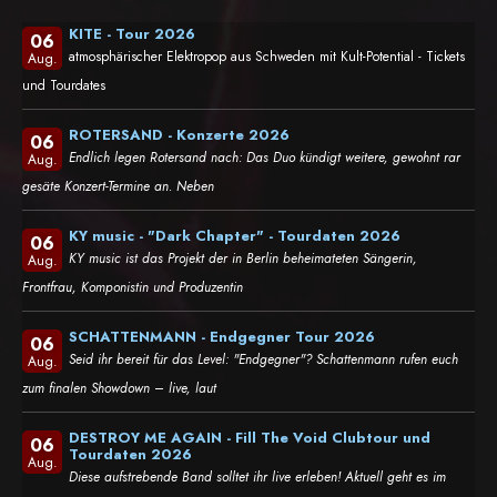
KITE - Tour 2026
06
atmosphärischer Elektropop aus Schweden mit Kult-Potential - Tickets
Aug.
und Tourdates
ROTERSAND - Konzerte 2026
06
Endlich legen Rotersand nach: Das Duo kündigt weitere, gewohnt rar
Aug.
gesäte Konzert-Termine an. Neben
KY music - "Dark Chapter" - Tourdaten 2026
06
KY music ist das Projekt der in Berlin beheimateten Sängerin,
Aug.
Frontfrau, Komponistin und Produzentin
SCHATTENMANN - Endgegner Tour 2026
06
Seid ihr bereit für das Level: "Endgegner"? Schattenmann rufen euch
Aug.
zum finalen Showdown – live, laut
DESTROY ME AGAIN - Fill The Void Clubtour und
06
Tourdaten 2026
Aug.
Diese aufstrebende Band solltet ihr live erleben! Aktuell geht es im