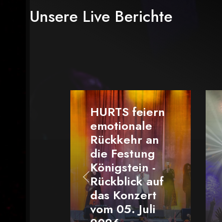
Unsere Live Berichte
Von
Me“
HURTS feiern
„De
emotionale
Mar
Rückkehr an
Ele
die Festung
Alls
Königstein -
beg
Rückblick auf
Leip
das Konzert
der
vom 05. Juli
Pre