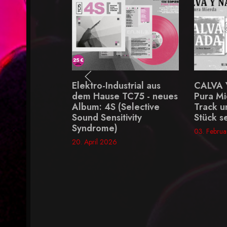
Elektro-Industrial aus
CALVA Y NADA 
dem Hause TC75 - neues
Pura Mierda" - ei
Album: 4S (Selective
Track und erste
Sound Sensitivity
Stück seit 1998
Syndrome)
03. Februar 2026
20. April 2026