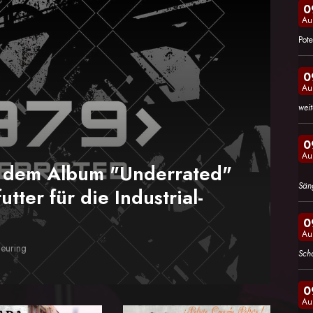
0
Au
Pote
0
Au
wei
0
Au
m dem Album "Underrated"
Sän
utter für die Industrial-
0
Au
heuring
Sch
0
Au