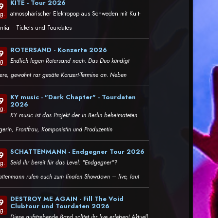
KITE - Tour 2026
9
atmosphärischer Elektropop aus Schweden mit Kult-
g.
ntial - Tickets und Tourdates
ROTERSAND - Konzerte 2026
9
Endlich legen Rotersand nach: Das Duo kündigt
g.
tere, gewohnt rar gesäte Konzert-Termine an. Neben
KY music - "Dark Chapter" - Tourdaten
9
2026
g.
KY music ist das Projekt der in Berlin beheimateten
gerin, Frontfrau, Komponistin und Produzentin
SCHATTENMANN - Endgegner Tour 2026
9
Seid ihr bereit für das Level: "Endgegner"?
g.
attenmann rufen euch zum finalen Showdown – live, laut
DESTROY ME AGAIN - Fill The Void
9
Clubtour und Tourdaten 2026
g.
Diese aufstrebende Band solltet ihr live erleben! Aktuell