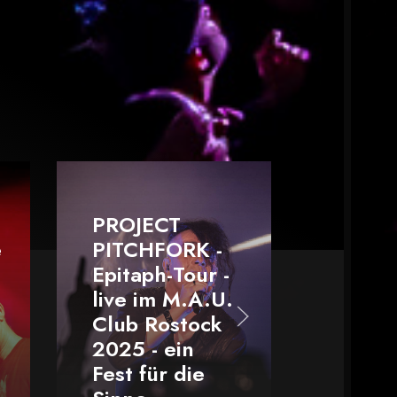
IMPERICO
FESTIVAL
Leipzig 20
PROJECT
Die Ohren
PITCHFORK -
klingeln
Epitaph-Tour -
immer noc
live im M.A.U.
und wir
Club Rostock
schwelgen 
2025 - ein
Erinnerun
Fest für die
- unser