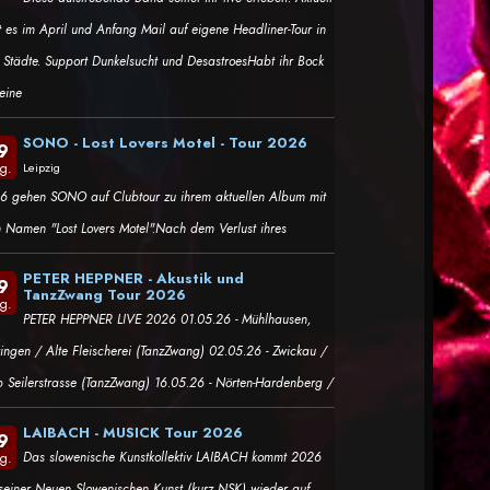
t es im April und Anfang Mail auf eigene Headliner-Tour in
i Städte. Support Dunkelsucht und DesastroesHabt ihr Bock
eine
SONO - Lost Lovers Motel - Tour 2026
9
g.
Leipzig
n White -
6 gehen SONO auf Clubtour zu ihrem aktuellen Album mit
"Afraid of
hlägt voll ein
 Namen "Lost Lovers Motel".Nach dem Verlust ihres
PETER HEPPNER - Akustik und
9
TanzZwang Tour 2026
g.
PETER HEPPNER LIVE 2026 01.05.26 - Mühlhausen,
ringen / Alte Fleischerei (TanzZwang) 02.05.26 - Zwickau /
b Seilerstrasse (TanzZwang) 16.05.26 - Nörten-Hardenberg /
LAIBACH - MUSICK Tour 2026
9
Das slowenische Kunstkollektiv LAIBACH kommt 2026
g.
 seiner Neuen Slowenischen Kunst (kurz NSK) wieder auf