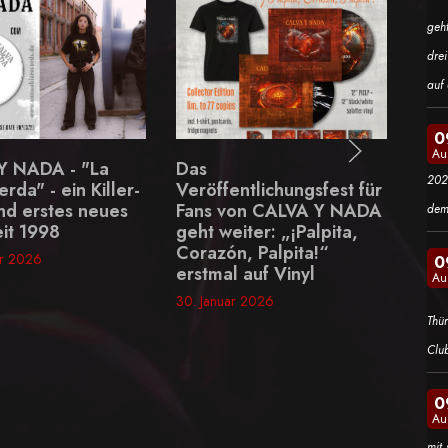
geh
dre
auf 
0
Au
- "La
Das
Motionless I
202
n Killer-
Veröffentlichungsfest für
neue Single 
s neues
Fans von CALVA Y NADA
the Dark" sc
dem
geht weiter: „¡Palpita,
30. Januar 2026
Corazón, Palpita!“
0
erstmal auf Vinyl
Au
30. Januar 2026
Thü
Clu
0
Au
mit