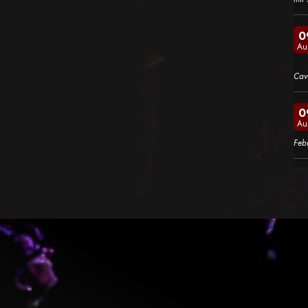
0
Au
Cav
0
Au
Feb