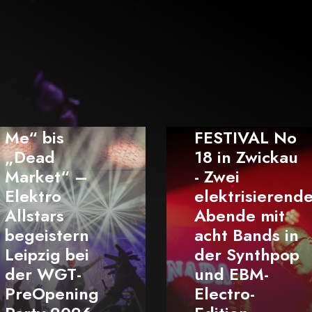
 „Take On
ELEKTRISCH
 bis
FESTIVAL No
ad
18 in Zwickau
ket“ –
- Zwei
ktro
elektrisierende
tars
Abende mit
eistern
acht Bands in
zig bei
der Synthpop
 WGT-
und EBM-
Opening
Electro-