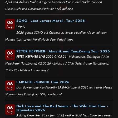
April und Anfang Mail auf eigene Headliner-Tour in drei Städte. Support
Dunkelsucht und DesastroesHabt ihr Bock auf eine
SONO - Lost Lovers Motel - Tour 2026
06
Leipzig
Aug.
2026 gehen SONO auf Clubtour zu ihrem aktuellen Album mit dem
Namen "Lost Lovers Motel".Nach dem Verlust ihres
PETER HEPPNER - Akustik und TanzZwang Tour 2026
06
PETER HEPPNER LIVE 2026 01.05.26 - Mühlhausen, Thüringen / Alte
Aug.
Fleischerei (TanzZwang) 02.05.26 - Zwickau / Club Seilerstrasse (TanzZwang)
16.05.26 - Nörten-Hardenberg /
LAIBACH - MUSICK Tour 2026
06
Das slowenische Kunstkollektiv LAIBACH kommt 2026 mit seiner Neuen
Aug.
Slowenischen Kunst (kurz NSK) wieder auf
Nick Cave and The Bad Seeds - The Wild God Tour -
06
Open-Airs 2026
Aug.
Anfang Dezember 2025 (am 5.12.) veröffentlicht Nick Cave sein neues