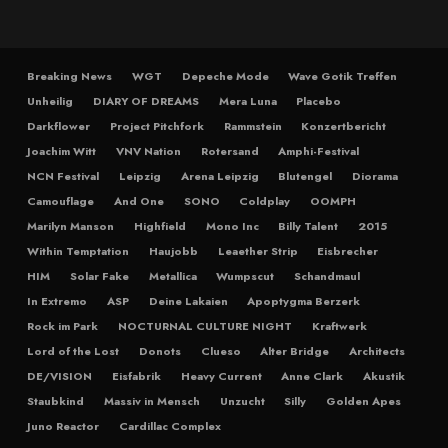
Breaking News
WGT
Depeche Mode
Wave Gotik Treffen
Unheilig
DIARY OF DREAMS
Mera Luna
Placebo
Darkflower
Project Pitchfork
Rammstein
Konzertbericht
Joachim Witt
VNV Nation
Rotersand
Amphi-Festival
NCN Festival
Leipzig
Arena Leipzig
Blutengel
Diorama
Camouflage
And One
SONO
Coldplay
OOMPH
Marilyn Manson
Highfield
Mono Inc
Billy Talent
2015
Within Temptation
Haujobb
Leaether Strip
Eisbrecher
HIM
Solar Fake
Metallica
Wumpscut
Schandmaul
In Extremo
ASP
Deine Lakaien
Apoptygma Berzerk
Rock im Park
NOCTURNAL CULTURE NIGHT
Kraftwerk
Lord of the Lost
Donots
Clueso
Alter Bridge
Architects
DE/VISION
Eisfabrik
Heavy Current
Anne Clark
Akustik
Staubkind
Massiv in Mensch
Unzucht
Silly
Golden Apes
Juno Reactor
Cardillac Complex