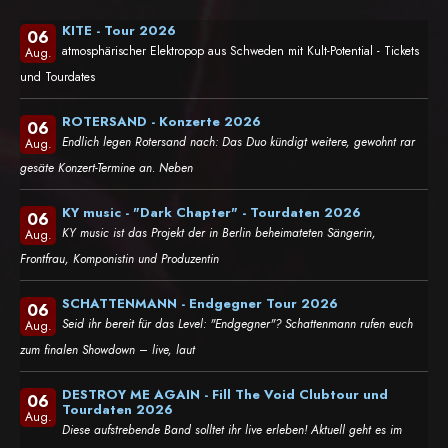
KITE - Tour 2026
06
atmosphärischer Elektropop aus Schweden mit Kult-Potential - Tickets
Aug.
und Tourdates
ROTERSAND - Konzerte 2026
06
Endlich legen Rotersand nach: Das Duo kündigt weitere, gewohnt rar
Aug.
gesäte Konzert-Termine an. Neben
KY music - "Dark Chapter" - Tourdaten 2026
06
KY music ist das Projekt der in Berlin beheimateten Sängerin,
Aug.
Frontfrau, Komponistin und Produzentin
SCHATTENMANN - Endgegner Tour 2026
06
Seid ihr bereit für das Level: "Endgegner"? Schattenmann rufen euch
Aug.
zum finalen Showdown – live, laut
DESTROY ME AGAIN - Fill The Void Clubtour und
06
Tourdaten 2026
Aug.
Diese aufstrebende Band solltet ihr live erleben! Aktuell geht es im