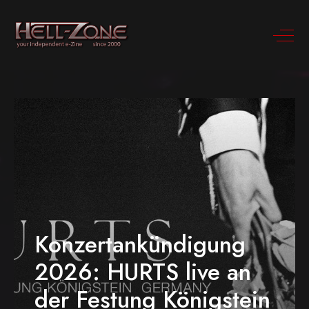
Konzertankündigung
2026: HURTS live an
der Festung Königstein