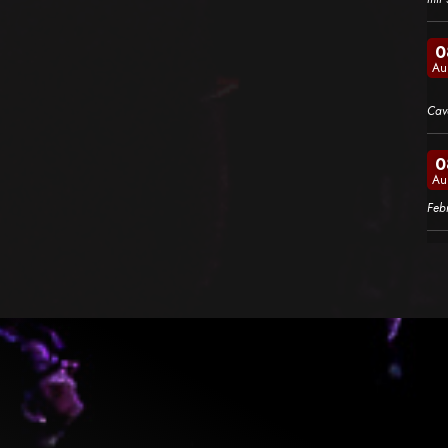
0
Au
Cav
0
Au
Feb