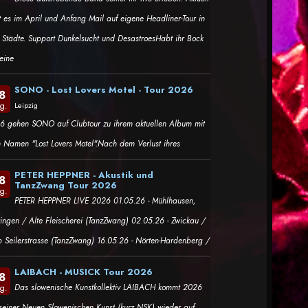
t es im April und Anfang Mail auf eigene Headliner-Tour in
i Städte. Support Dunkelsucht und DesastroesHabt ihr Bock
eine
SONO - Lost Lovers Motel - Tour 2026
8
g.
Leipzig
6 gehen SONO auf Clubtour zu ihrem aktuellen Album mit
 Namen "Lost Lovers Motel".Nach dem Verlust ihres
PETER HEPPNER - Akustik und
8
TanzZwang Tour 2026
g.
PETER HEPPNER LIVE 2026 01.05.26 - Mühlhausen,
ringen / Alte Fleischerei (TanzZwang) 02.05.26 - Zwickau /
b Seilerstrasse (TanzZwang) 16.05.26 - Nörten-Hardenberg /
LAIBACH - MUSICK Tour 2026
8
Das slowenische Kunstkollektiv LAIBACH kommt 2026
g.
 seiner Neuen Slowenischen Kunst (kurz NSK) wieder auf