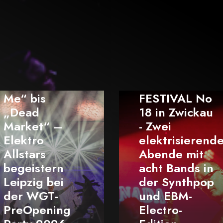
ELEKTRISCH
FESTIVAL No
18 in Zwickau
- Zwei
PROJECT
elektrisierende
PITCHFORK
Abende mit
Epitaph-Tou
acht Bands in
live im M.
der Synthpop
Club Rosto
und EBM-
2025 - ein
Electro-
Fest für di