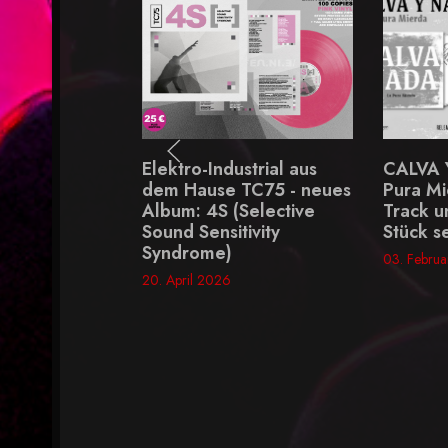
Industrial aus
CALVA Y NADA - "La
Das
se TC75 - neues
Pura Mierda" - ein Killer-
Verö
S (Selective
Track und erstes neues
Fan
nsitivity
Stück seit 1998
geht
e)
Cora
03. Februar 2026
erst
026
30. J