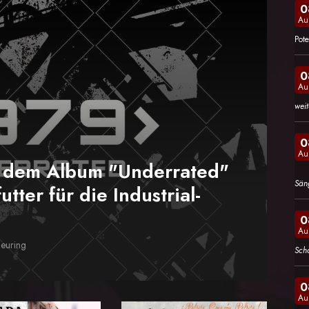
0
Au
Pote
0
Au
wei
0
Au
m dem Album "Underrated"
Sän
utter für die Industrial-
0
Au
heuring
Sch
0
Au