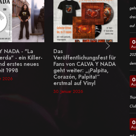
geh
dre
auf 
0
Au
Motionless In White -
202
ffentlichungsfest für
neue Single "Afraid of
s von CALVA Y NADA
the Dark" schlägt voll ein
dem
 weiter: „¡Palpita,
30. Januar 2026
zón, Palpita!“
0
mal auf Vinyl
Au
anuar 2026
Thü
Clu
0
Au
mit