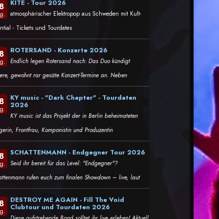
KITE - Tour 2026
8
atmosphärischer Elektropop aus Schweden mit Kult-
g.
ntial - Tickets und Tourdates
ROTERSAND - Konzerte 2026
8
Endlich legen Rotersand nach: Das Duo kündigt
g.
tere, gewohnt rar gesäte Konzert-Termine an. Neben
KY music - "Dark Chapter" - Tourdaten
8
2026
g.
KY music ist das Projekt der in Berlin beheimateten
gerin, Frontfrau, Komponistin und Produzentin
SCHATTENMANN - Endgegner Tour 2026
8
Seid ihr bereit für das Level: "Endgegner"?
g.
attenmann rufen euch zum finalen Showdown – live, laut
DESTROY ME AGAIN - Fill The Void
8
Clubtour und Tourdaten 2026
g.
Diese aufstrebende Band solltet ihr live erleben! Aktuell