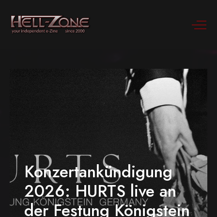
Konzertankündigung
2026: HURTS live an
der Festung Königstein