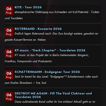
KITE - Tour 2026
06
atmosphärischer Elektropop aus Schweden mit Kult-Potential - Tickets
Aug.
und Tourdates
ROTERSAND - Konzerte 2026
06
Endlich legen Rotersand nach: Das Duo kündigt weitere, gewohnt rar
Aug.
gesäte Konzert-Termine an. Neben
KY music - "Dark Chapter" - Tourdaten 2026
06
KY music ist das Projekt der in Berlin beheimateten Sängerin,
Aug.
Frontfrau, Komponistin und Produzentin
SCHATTENMANN - Endgegner Tour 2026
06
Seid ihr bereit für das Level: "Endgegner"? Schattenmann rufen euch
Aug.
zum finalen Showdown – live, laut
DESTROY ME AGAIN - Fill The Void Clubtour und
06
Tourdaten 2026
Aug.
Diese aufstrebende Band solltet ihr live erleben! Aktuell geht es im