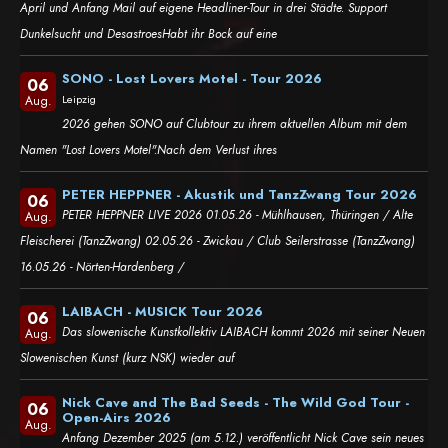
April und Anfang Mail auf eigene Headliner-Tour in drei Städte. Support
Dunkelsucht und DesastroesHabt ihr Bock auf eine
SONO - Lost Lovers Motel - Tour 2026
06
Leipzig
Aug.
2026 gehen SONO auf Clubtour zu ihrem aktuellen Album mit dem
Namen "Lost Lovers Motel".Nach dem Verlust ihres
PETER HEPPNER - Akustik und TanzZwang Tour 2026
06
PETER HEPPNER LIVE 2026 01.05.26 - Mühlhausen, Thüringen / Alte
Aug.
Fleischerei (TanzZwang) 02.05.26 - Zwickau / Club Seilerstrasse (TanzZwang)
16.05.26 - Nörten-Hardenberg /
LAIBACH - MUSICK Tour 2026
06
Das slowenische Kunstkollektiv LAIBACH kommt 2026 mit seiner Neuen
Aug.
Slowenischen Kunst (kurz NSK) wieder auf
Nick Cave and The Bad Seeds - The Wild God Tour -
06
Open-Airs 2026
Aug.
Anfang Dezember 2025 (am 5.12.) veröffentlicht Nick Cave sein neues