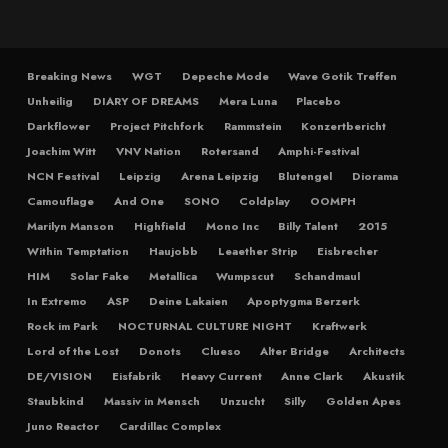
Breaking News
WGT
Depeche Mode
Wave Gotik Treffen
Unheilig
DIARY OF DREAMS
Mera Luna
Placebo
Darkflower
Project Pitchfork
Rammstein
Konzertbericht
Joachim Witt
VNV Nation
Rotersand
Amphi-Festival
NCN Festival
Leipzig
Arena Leipzig
Blutengel
Diorama
Camouflage
And One
SONO
Coldplay
OOMPH
Marilyn Manson
Highfield
Mono Inc
Billy Talent
2015
Within Temptation
Haujobb
Leaether Strip
Eisbrecher
HIM
Solar Fake
Metallica
Wumpscut
Schandmaul
In Extremo
ASP
Deine Lakaien
Apoptygma Berzerk
Rock im Park
NOCTURNAL CULTURE NIGHT
Kraftwerk
Lord of the Lost
Donots
Clueso
Alter Bridge
Architects
DE/VISION
Eisfabrik
Heavy Current
Anne Clark
Akustik
Staubkind
Massiv in Mensch
Unzucht
Silly
Golden Apes
Juno Reactor
Cardillac Complex