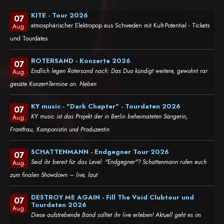
KITE - Tour 2026
07
atmosphärischer Elektropop aus Schweden mit Kult-Potential - Tickets
Aug.
und Tourdates
ROTERSAND - Konzerte 2026
07
Endlich legen Rotersand nach: Das Duo kündigt weitere, gewohnt rar
Aug.
gesäte Konzert-Termine an. Neben
KY music - "Dark Chapter" - Tourdaten 2026
07
KY music ist das Projekt der in Berlin beheimateten Sängerin,
Aug.
Frontfrau, Komponistin und Produzentin
SCHATTENMANN - Endgegner Tour 2026
07
Seid ihr bereit für das Level: "Endgegner"? Schattenmann rufen euch
Aug.
zum finalen Showdown – live, laut
DESTROY ME AGAIN - Fill The Void Clubtour und
07
Tourdaten 2026
Aug.
Diese aufstrebende Band solltet ihr live erleben! Aktuell geht es im