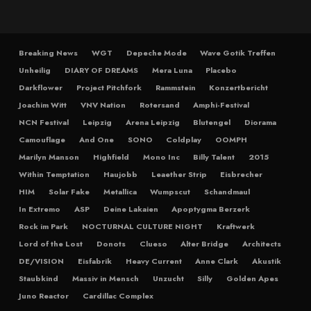
Breaking News
WGT
Depeche Mode
Wave Gotik Treffen
Unheilig
DIARY OF DREAMS
Mera Luna
Placebo
Darkflower
Project Pitchfork
Rammstein
Konzertbericht
Joachim Witt
VNV Nation
Rotersand
Amphi-Festival
NCN Festival
Leipzig
Arena Leipzig
Blutengel
Diorama
Camouflage
And One
SONO
Coldplay
OOMPH
Marilyn Manson
Highfield
Mono Inc
Billy Talent
2015
Within Temptation
Haujobb
Leaether Strip
Eisbrecher
HIM
Solar Fake
Metallica
Wumpscut
Schandmaul
In Extremo
ASP
Deine Lakaien
Apoptygma Berzerk
Rock im Park
NOCTURNAL CULTURE NIGHT
Kraftwerk
Lord of the Lost
Donots
Clueso
Alter Bridge
Architects
DE/VISION
Eisfabrik
Heavy Current
Anne Clark
Akustik
Staubkind
Massiv in Mensch
Unzucht
Silly
Golden Apes
Juno Reactor
Cardillac Complex