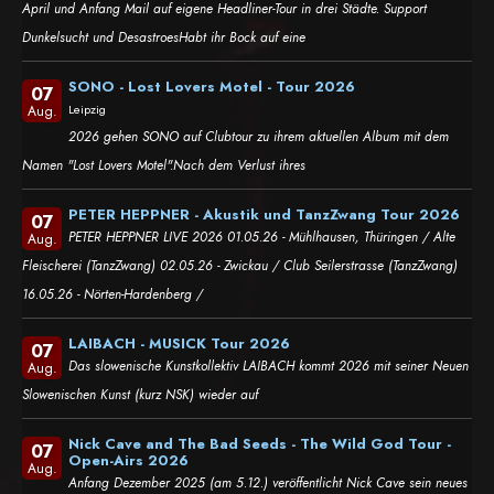
April und Anfang Mail auf eigene Headliner-Tour in drei Städte. Support
Dunkelsucht und DesastroesHabt ihr Bock auf eine
SONO - Lost Lovers Motel - Tour 2026
07
Leipzig
Aug.
2026 gehen SONO auf Clubtour zu ihrem aktuellen Album mit dem
Namen "Lost Lovers Motel".Nach dem Verlust ihres
PETER HEPPNER - Akustik und TanzZwang Tour 2026
07
PETER HEPPNER LIVE 2026 01.05.26 - Mühlhausen, Thüringen / Alte
Aug.
Fleischerei (TanzZwang) 02.05.26 - Zwickau / Club Seilerstrasse (TanzZwang)
16.05.26 - Nörten-Hardenberg /
LAIBACH - MUSICK Tour 2026
07
Das slowenische Kunstkollektiv LAIBACH kommt 2026 mit seiner Neuen
Aug.
Slowenischen Kunst (kurz NSK) wieder auf
Nick Cave and The Bad Seeds - The Wild God Tour -
07
Open-Airs 2026
Aug.
Anfang Dezember 2025 (am 5.12.) veröffentlicht Nick Cave sein neues