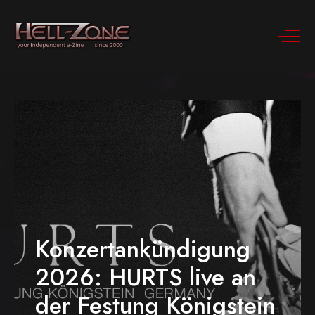
Konzertankündigung
2026: HURTS live an
der Festung Königstein