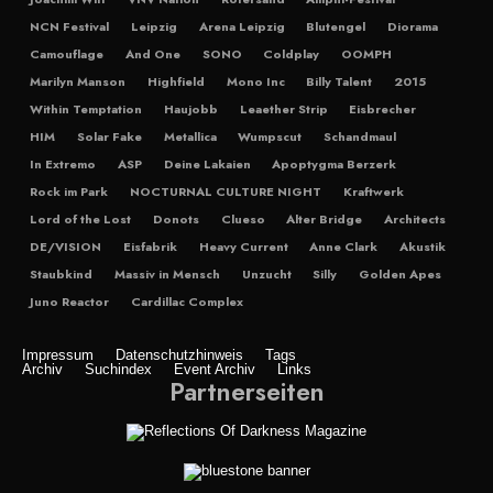
NCN Festival
Leipzig
Arena Leipzig
Blutengel
Diorama
Camouflage
And One
SONO
Coldplay
OOMPH
Marilyn Manson
Highfield
Mono Inc
Billy Talent
2015
Within Temptation
Haujobb
Leaether Strip
Eisbrecher
HIM
Solar Fake
Metallica
Wumpscut
Schandmaul
In Extremo
ASP
Deine Lakaien
Apoptygma Berzerk
Rock im Park
NOCTURNAL CULTURE NIGHT
Kraftwerk
Lord of the Lost
Donots
Clueso
Alter Bridge
Architects
DE/VISION
Eisfabrik
Heavy Current
Anne Clark
Akustik
Staubkind
Massiv in Mensch
Unzucht
Silly
Golden Apes
Juno Reactor
Cardillac Complex
Impressum
Datenschutzhinweis
Tags
Archiv
Suchindex
Event Archiv
Links
Partnerseiten