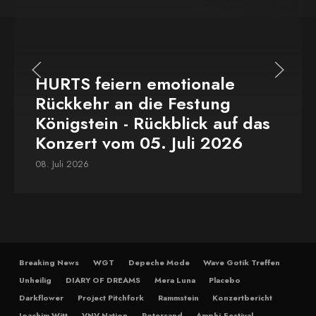
HURTS feiern emotionale
Rückkehr an die Festung
Königstein - Rückblick auf das
Konzert vom 05. Juli 2026
08. Juli 2026
Breaking News
WGT
Depeche Mode
Wave Gotik Treffen
Unheilig
DIARY OF DREAMS
Mera Luna
Placebo
Darkflower
Project Pitchfork
Rammstein
Konzertbericht
Joachim Witt
VNV Nation
Rotersand
Amphi-Festival