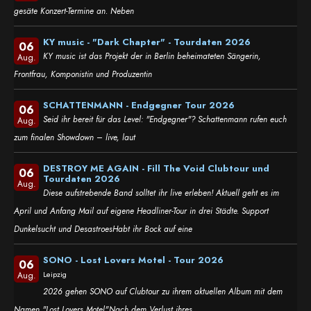
gesäte Konzert-Termine an. Neben
KY music - "Dark Chapter" - Tourdaten 2026
06
KY music ist das Projekt der in Berlin beheimateten Sängerin,
Aug.
Frontfrau, Komponistin und Produzentin
SCHATTENMANN - Endgegner Tour 2026
06
Seid ihr bereit für das Level: "Endgegner"? Schattenmann rufen euch
Aug.
zum finalen Showdown – live, laut
DESTROY ME AGAIN - Fill The Void Clubtour und
06
Tourdaten 2026
Aug.
Diese aufstrebende Band solltet ihr live erleben! Aktuell geht es im
April und Anfang Mail auf eigene Headliner-Tour in drei Städte. Support
Dunkelsucht und DesastroesHabt ihr Bock auf eine
SONO - Lost Lovers Motel - Tour 2026
06
Leipzig
Aug.
2026 gehen SONO auf Clubtour zu ihrem aktuellen Album mit dem
Namen "Lost Lovers Motel".Nach dem Verlust ihres