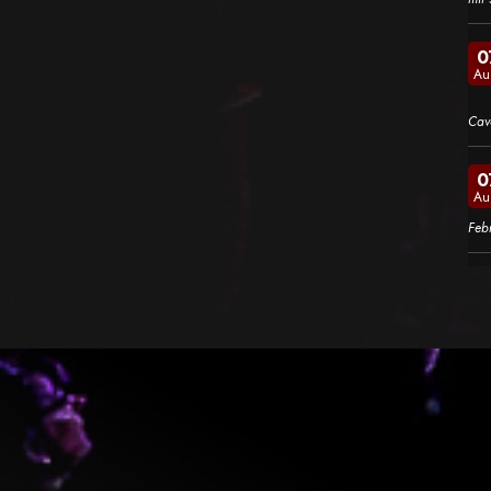
0
Au
Cav
0
Au
Feb