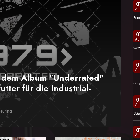
0
Au
Pote
0
Au
wei
0
Au
m dem Album "Underrated"
Sän
utter für die Industrial-
0
Au
heuring
Sch
0
Au