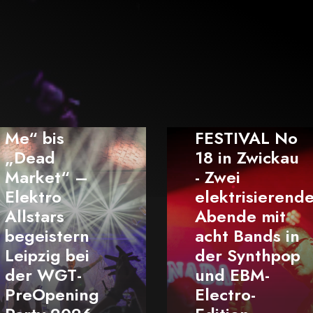
ELEKTRISCH
FESTIVAL No
18 in Zwickau
- Zwei
PROJECT
elektrisierende
PITCHFORK -
Abende mit
Epitaph-Tour -
acht Bands in
live im M.A.U.
der Synthpop
Club Rostock
und EBM-
2025 - ein
Electro-
Fest für die