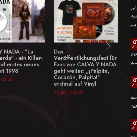
geh
dre
auf 
0
Au
Motionless In White -
202
ntlichungsfest für
neue Single "Afraid of
on CALVA Y NADA
the Dark" schlägt voll ein
dem
ter: „¡Palpita,
30. Januar 2026
, Palpita!“
0
 auf Vinyl
Au
r 2026
Thü
Clu
0
Au
mit