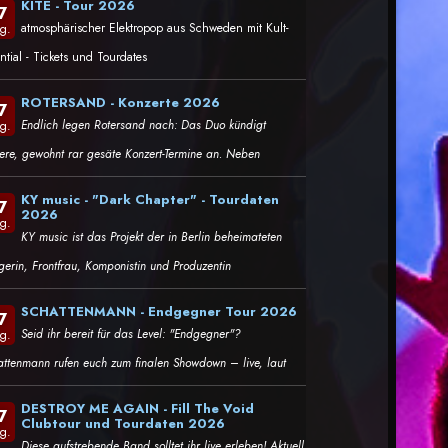
KITE - Tour 2026
7
atmosphärischer Elektropop aus Schweden mit Kult-
g.
ntial - Tickets und Tourdates
ROTERSAND - Konzerte 2026
7
Endlich legen Rotersand nach: Das Duo kündigt
g.
tere, gewohnt rar gesäte Konzert-Termine an. Neben
KY music - "Dark Chapter" - Tourdaten
7
2026
g.
KY music ist das Projekt der in Berlin beheimateten
gerin, Frontfrau, Komponistin und Produzentin
SCHATTENMANN - Endgegner Tour 2026
7
Seid ihr bereit für das Level: "Endgegner"?
g.
attenmann rufen euch zum finalen Showdown – live, laut
DESTROY ME AGAIN - Fill The Void
7
Clubtour und Tourdaten 2026
g.
Diese aufstrebende Band solltet ihr live erleben! Aktuell