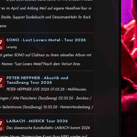
t es im April und Anfang Mail auf eigene Headliner-Tour in
i Städte. Support Dunkelsucht und DesastroesHabt ihr Bock
eine
SONO - Lost Lovers Motel - Tour 2026
7
g.
Leipzig
6 gehen SONO auf Clubtour zu ihrem aktuellen Album mit
 Namen "Lost Lovers Motel".Nach dem Verlust ihres
PETER HEPPNER - Akustik und
7
TanzZwang Tour 2026
g.
PETER HEPPNER LIVE 2026 01.05.26 - Mühlhausen,
ringen / Alte Fleischerei (TanzZwang) 02.05.26 - Zwickau /
b Seilerstrasse (TanzZwang) 16.05.26 - Nörten-Hardenberg /
LAIBACH - MUSICK Tour 2026
7
Das slowenische Kunstkollektiv LAIBACH kommt 2026
g.
 seiner Neuen Slowenischen Kunst (kurz NSK) wieder auf