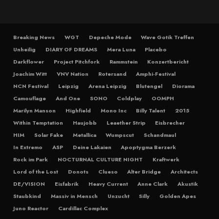
Breaking News
WGT
Depeche Mode
Wave Gotik Treffen
Unheilig
DIARY OF DREAMS
Mera Luna
Placebo
Darkflower
Project Pitchfork
Rammstein
Konzertbericht
Joachim Witt
VNV Nation
Rotersand
Amphi-Festival
NCN Festival
Leipzig
Arena Leipzig
Blutengel
Diorama
Camouflage
And One
SONO
Coldplay
OOMPH
Marilyn Manson
Highfield
Mono Inc
Billy Talent
2015
Within Temptation
Haujobb
Leaether Strip
Eisbrecher
HIM
Solar Fake
Metallica
Wumpscut
Schandmaul
In Extremo
ASP
Deine Lakaien
Apoptygma Berzerk
Rock im Park
NOCTURNAL CULTURE NIGHT
Kraftwerk
Lord of the Lost
Donots
Clueso
Alter Bridge
Architects
DE/VISION
Eisfabrik
Heavy Current
Anne Clark
Akustik
Staubkind
Massiv in Mensch
Unzucht
Silly
Golden Apes
Juno Reactor
Cardillac Complex