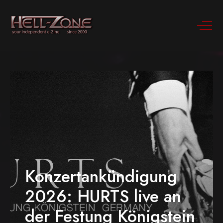
Konzertankündigung
2026: HURTS live an
der Festung Königstein