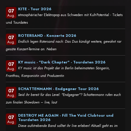
KITE - Tour 2026
07
atmosphärischer Elektropop aus Schweden mit Kult-Potential - Tickets
Aug.
und Tourdates
ROTERSAND - Konzerte 2026
07
Endlich legen Rotersand nach: Das Duo kündigt weitere, gewohnt rar
Aug.
gesäte Konzert-Termine an. Neben
KY music - "Dark Chapter" - Tourdaten 2026
07
KY music ist das Projekt der in Berlin beheimateten Sängerin,
Aug.
Frontfrau, Komponistin und Produzentin
SCHATTENMANN - Endgegner Tour 2026
07
Seid ihr bereit für das Level: "Endgegner"? Schattenmann rufen euch
Aug.
zum finalen Showdown – live, laut
DESTROY ME AGAIN - Fill The Void Clubtour und
07
Tourdaten 2026
Aug.
Diese aufstrebende Band solltet ihr live erleben! Aktuell geht es im