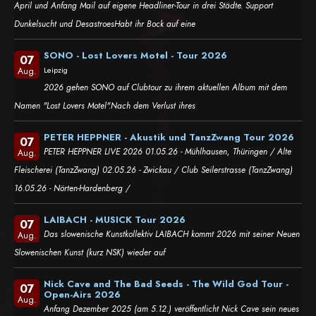
April und Anfang Mail auf eigene Headliner-Tour in drei Städte. Support
Dunkelsucht und DesastroesHabt ihr Bock auf eine
SONO - Lost Lovers Motel - Tour 2026
07
Leipzig
Aug.
2026 gehen SONO auf Clubtour zu ihrem aktuellen Album mit dem
Namen "Lost Lovers Motel".Nach dem Verlust ihres
PETER HEPPNER - Akustik und TanzZwang Tour 2026
07
PETER HEPPNER LIVE 2026 01.05.26 - Mühlhausen, Thüringen / Alte
Aug.
Fleischerei (TanzZwang) 02.05.26 - Zwickau / Club Seilerstrasse (TanzZwang)
16.05.26 - Nörten-Hardenberg /
LAIBACH - MUSICK Tour 2026
07
Das slowenische Kunstkollektiv LAIBACH kommt 2026 mit seiner Neuen
Aug.
Slowenischen Kunst (kurz NSK) wieder auf
Nick Cave and The Bad Seeds - The Wild God Tour -
07
Open-Airs 2026
Aug.
Anfang Dezember 2025 (am 5.12.) veröffentlicht Nick Cave sein neues