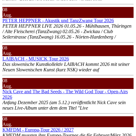
08
Aug.
PETER HEPPNER - Akustik und TanzZwang Tour 2026
PETER HEPPNER LIVE 2026 01.05.26 - Mühlhausen, Thüringen
/ Alte Fleischerei (TanzZwang) 02.05.26 - Zwickau / Club
Seilerstrasse (TanzZwang) 16.05.26 - Nörten-Hardenberg /
08
Aug.
LAIBACH - MUSICK Tour 2026
Das slowenische Kunstkollektiv LAIBACH kommt 2026 mit seiner
Neuen Slowenischen Kunst (kurz NSK) wieder auf
08
Aug.
Nick Cave and The Bad Seeds - The Wild God Tour - Open-Airs
2026
Anfang Dezember 2025 (am 5.12.) veröffentlicht Nick Cave sein
neues Live-Album unter dem dem Titel "Live
08
Aug.
KMFDM - Europa-Tour 2026 / 2027
KMFDM mussten ihre Europa-Tournee die für Februar/März 2026