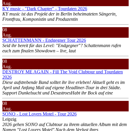
Aug.
KY music - "Dark Chapter" - Tourdaten 2026
KY music ist das Projekt der in Berlin beheimateten Sängerin,
Frontfrau, Komponistin und Produzentin
08
Aug.
SCHATTENMANN - Endgegner Tour 2026
Seid ihr bereit für das Level: "Endgegner"? Schattenmann rufen
euch zum finalen Showdown – live, laut
08
Aug.
DESTROY ME AGAIN - Fill The Void Clubtour und Tourdaten
2026
Diese aufstrebende Band solltet ihr live erleben! Aktuell geht es im
April und Anfang Mail auf eigene Headliner-Tour in drei Städte.
Support Dunkelsucht und DesastroesHabt ihr Bock auf eine
08
Aug.
SONO - Lost Lovers Motel - Tour 2026
Leipzig
2026 gehen SONO auf Clubtour zu ihrem aktuellen Album mit dem
Namen "Lost Lovers Motel".Nach dem Verlust ihres