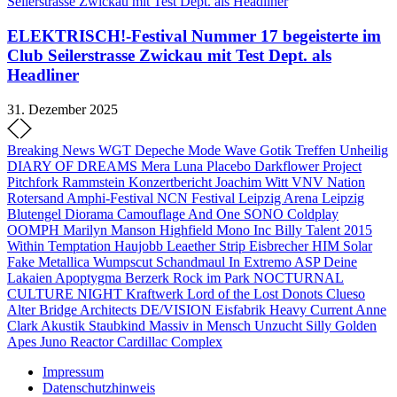
ELEKTRISCH!-Festival Nummer 17 begeisterte im
Club Seilerstrasse Zwickau mit Test Dept. als
Headliner
31. Dezember 2025
Breaking News
WGT
Depeche Mode
Wave Gotik Treffen
Unheilig
DIARY OF DREAMS
Mera Luna
Placebo
Darkflower
Project
Pitchfork
Rammstein
Konzertbericht
Joachim Witt
VNV Nation
Rotersand
Amphi-Festival
NCN Festival
Leipzig
Arena Leipzig
Blutengel
Diorama
Camouflage
And One
SONO
Coldplay
OOMPH
Marilyn Manson
Highfield
Mono Inc
Billy Talent
2015
Within Temptation
Haujobb
Leaether Strip
Eisbrecher
HIM
Solar
Fake
Metallica
Wumpscut
Schandmaul
In Extremo
ASP
Deine
Lakaien
Apoptygma Berzerk
Rock im Park
NOCTURNAL
CULTURE NIGHT
Kraftwerk
Lord of the Lost
Donots
Clueso
Alter Bridge
Architects
DE/VISION
Eisfabrik
Heavy Current
Anne
Clark
Akustik
Staubkind
Massiv in Mensch
Unzucht
Silly
Golden
Apes
Juno Reactor
Cardillac Complex
Impressum
Datenschutzhinweis