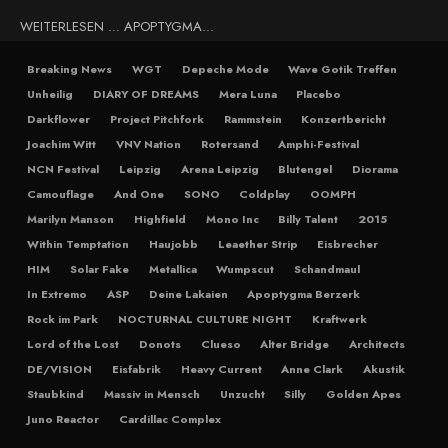
WEITERLESEN … APOPTYGMA...
Breaking News
WGT
Depeche Mode
Wave Gotik Treffen
Unheilig
DIARY OF DREAMS
Mera Luna
Placebo
Darkflower
Project Pitchfork
Rammstein
Konzertbericht
Joachim Witt
VNV Nation
Rotersand
Amphi-Festival
NCN Festival
Leipzig
Arena Leipzig
Blutengel
Diorama
Camouflage
And One
SONO
Coldplay
OOMPH
Marilyn Manson
Highfield
Mono Inc
Billy Talent
2015
Within Temptation
Haujobb
Leaether Strip
Eisbrecher
HIM
Solar Fake
Metallica
Wumpscut
Schandmaul
In Extremo
ASP
Deine Lakaien
Apoptygma Berzerk
Rock im Park
NOCTURNAL CULTURE NIGHT
Kraftwerk
Lord of the Lost
Donots
Clueso
Alter Bridge
Architects
DE/VISION
Eisfabrik
Heavy Current
Anne Clark
Akustik
Staubkind
Massiv in Mensch
Unzucht
Silly
Golden Apes
Juno Reactor
Cardillac Complex