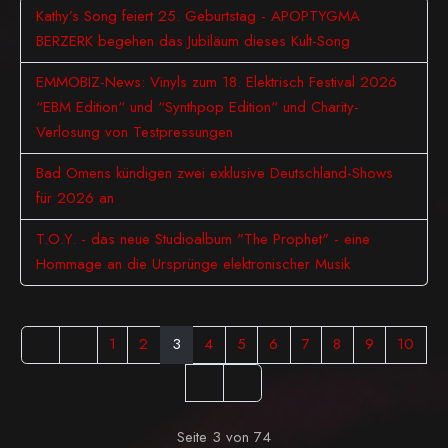
Kathy’s Song feiert 25. Geburtstag - APOPTYGMA
BERZERK begehen das Jubiläum dieses Kult-Song
EMMOBIZ-News: Vinyls zum 18. Elektrisch Festival 2026
“EBM Edition“ und “Synthpop Edition“ und Charity-
Verlosung von Testpressungen
Bad Omens kündigen zwei exklusive Deutschland-Shows
für 2026 an
T.O.Y. - das neue Studioalbum "The Prophet" - eine
Hommage an die Ursprünge elektronischer Musik
1
2
3
4
5
6
7
8
9
10
Seite 3 von 74