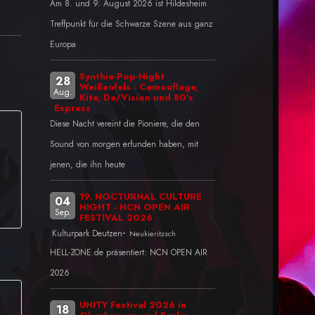
Am 8. und 9. August 2026 ist Hildesheim
Treffpunkt für die Schwarze Szene aus ganz
Europa
Synthie-Pop-Night
28
Weißenfels - Camouflage,
Aug.
Kite, De/Vision und 80's
Express
Diese Nacht vereint die Pioniere, die den
Sound von morgen erfunden haben, mit
jenen, die ihn heute
19. NOCTURNAL CULTURE
04
NIGHT - NCN OPEN AIR
Sep.
FESTIVAL 2026
-
Kulturpark Deutzen
Neukieritzsch
HELL-ZONE.de präsentiert: NCN OPEN AIR
2026
UNITY Festival 2026 in
18