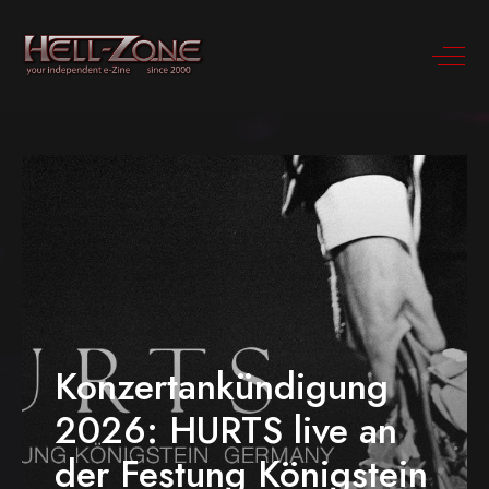
Konzertankündigung
2026: HURTS live an
der Festung Königstein