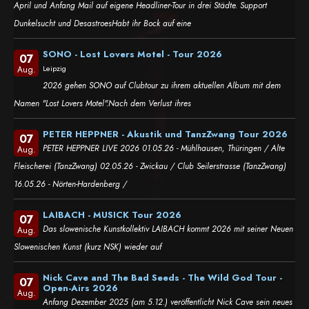
April und Anfang Mail auf eigene Headliner-Tour in drei Städte. Support
Dunkelsucht und DesastroesHabt ihr Bock auf eine
SONO - Lost Lovers Motel - Tour 2026
07
Leipzig
Aug.
2026 gehen SONO auf Clubtour zu ihrem aktuellen Album mit dem
Namen "Lost Lovers Motel".Nach dem Verlust ihres
PETER HEPPNER - Akustik und TanzZwang Tour 2026
07
PETER HEPPNER LIVE 2026 01.05.26 - Mühlhausen, Thüringen / Alte
Aug.
Fleischerei (TanzZwang) 02.05.26 - Zwickau / Club Seilerstrasse (TanzZwang)
16.05.26 - Nörten-Hardenberg /
LAIBACH - MUSICK Tour 2026
07
Das slowenische Kunstkollektiv LAIBACH kommt 2026 mit seiner Neuen
Aug.
Slowenischen Kunst (kurz NSK) wieder auf
Nick Cave and The Bad Seeds - The Wild God Tour -
07
Open-Airs 2026
Aug.
Anfang Dezember 2025 (am 5.12.) veröffentlicht Nick Cave sein neues