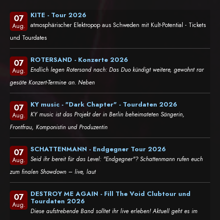
KITE - Tour 2026
07
atmosphärischer Elektropop aus Schweden mit Kult-Potential - Tickets
Aug.
und Tourdates
ROTERSAND - Konzerte 2026
07
Endlich legen Rotersand nach: Das Duo kündigt weitere, gewohnt rar
Aug.
gesäte Konzert-Termine an. Neben
KY music - "Dark Chapter" - Tourdaten 2026
07
KY music ist das Projekt der in Berlin beheimateten Sängerin,
Aug.
Frontfrau, Komponistin und Produzentin
SCHATTENMANN - Endgegner Tour 2026
07
Seid ihr bereit für das Level: "Endgegner"? Schattenmann rufen euch
Aug.
zum finalen Showdown – live, laut
DESTROY ME AGAIN - Fill The Void Clubtour und
07
Tourdaten 2026
Aug.
Diese aufstrebende Band solltet ihr live erleben! Aktuell geht es im