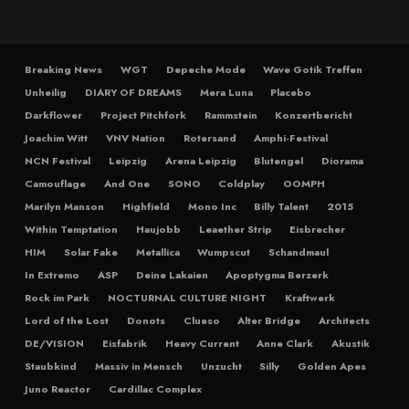
Breaking News
WGT
Depeche Mode
Wave Gotik Treffen
Unheilig
DIARY OF DREAMS
Mera Luna
Placebo
Darkflower
Project Pitchfork
Rammstein
Konzertbericht
Joachim Witt
VNV Nation
Rotersand
Amphi-Festival
NCN Festival
Leipzig
Arena Leipzig
Blutengel
Diorama
Camouflage
And One
SONO
Coldplay
OOMPH
Marilyn Manson
Highfield
Mono Inc
Billy Talent
2015
Within Temptation
Haujobb
Leaether Strip
Eisbrecher
HIM
Solar Fake
Metallica
Wumpscut
Schandmaul
In Extremo
ASP
Deine Lakaien
Apoptygma Berzerk
Rock im Park
NOCTURNAL CULTURE NIGHT
Kraftwerk
Lord of the Lost
Donots
Clueso
Alter Bridge
Architects
DE/VISION
Eisfabrik
Heavy Current
Anne Clark
Akustik
Staubkind
Massiv in Mensch
Unzucht
Silly
Golden Apes
Juno Reactor
Cardillac Complex