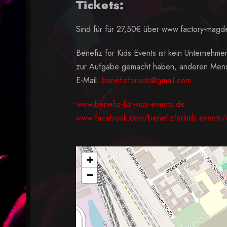
Tickets:
Sind für für 27,50€ über
www.factory-magde
Benefiz for Kids Events ist kein Unternehme
zur Aufgabe gemacht haben, anderen Mens
E-Mail:
benefizforkids@gmail.com
www.benefiz-for-kids-events.de
www.facebook.com/benefizforkids.events
+
−