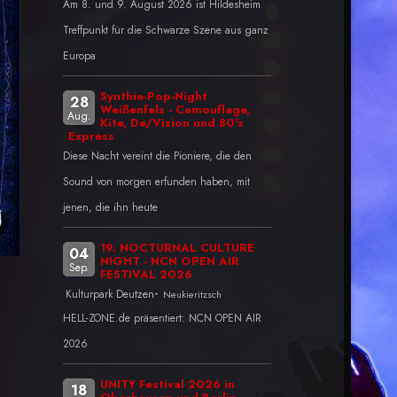
Am 8. und 9. August 2026 ist Hildesheim
Treffpunkt für die Schwarze Szene aus ganz
Europa
Synthie-Pop-Night
28
Weißenfels - Camouflage,
Aug.
Kite, De/Vision und 80's
Express
Diese Nacht vereint die Pioniere, die den
Sound von morgen erfunden haben, mit
jenen, die ihn heute
19. NOCTURNAL CULTURE
04
NIGHT - NCN OPEN AIR
Sep.
FESTIVAL 2026
-
Kulturpark Deutzen
Neukieritzsch
HELL-ZONE.de präsentiert: NCN OPEN AIR
2026
UNITY Festival 2026 in
18