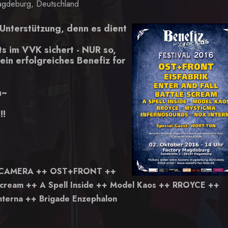
gdeburg, Deutschland
 Unterstützung, denn es dient
ts im VVK sichert - NUR so,
ein erfolgreiches Benefiz for
n~
!!
AN CAMERA ++ OST+FRONT ++
e Scream ++ A Spell Inside ++ Model Kaos ++ RROYCE ++
nterna ++
Brigade Enzephalon