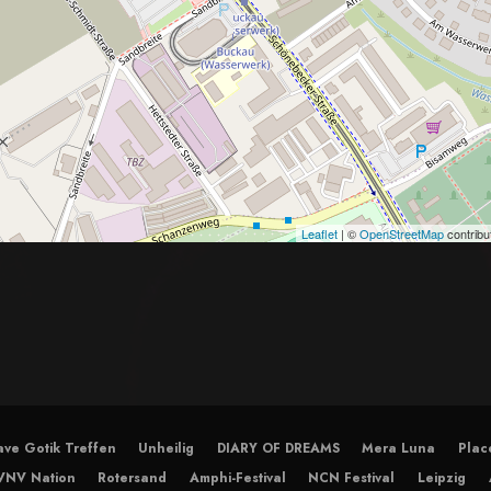
Leaflet
| ©
OpenStreetMap
contribu
ve Gotik Treffen
Unheilig
DIARY OF DREAMS
Mera Luna
Plac
VNV Nation
Rotersand
Amphi-Festival
NCN Festival
Leipzig