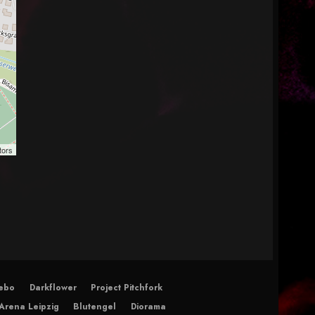
tors
ebo
Darkflower
Project Pitchfork
Arena Leipzig
Blutengel
Diorama