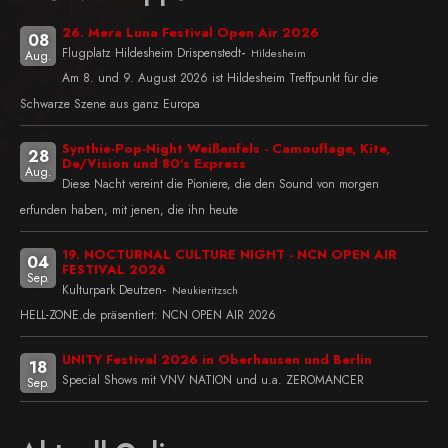
26. Mera Luna Festival Open Air 2026
08
-
Flugplatz Hildesheim Drispenstedt
Hildesheim
Aug.
Am 8. und 9. August 2026 ist Hildesheim Treffpunkt für die
Schwarze Szene aus ganz Europa
Synthie-Pop-Night Weißenfels - Camouflage, Kite,
28
De/Vision und 80's Express
Aug.
Diese Nacht vereint die Pioniere, die den Sound von morgen
erfunden haben, mit jenen, die ihn heute
19. NOCTURNAL CULTURE NIGHT - NCN OPEN AIR
04
FESTIVAL 2026
Sep.
-
Kulturpark Deutzen
Neukieritzsch
HELL-ZONE.de präsentiert: NCN OPEN AIR 2026
UNITY Festival 2026 in Oberhausen und Berlin
18
Special Shows mit VNV NATION und u.a. ZEROMANCER
Sep.