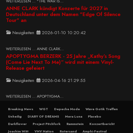
WEITERLESEN … "THE WAR IS...
ANNE CLARK kündigt Konzerte für 2027 in
Deutschland unter dem Namen "Edge Of Silence
Tour" an
Neuigkeiten
2026-01-10 10:20:42
WEITERLESEN … ANNE CLARK...
APOPTYGMA BERZERK - 25 Jahre „Kathy’s Song
(Come Lie Next To Me)“ wird mit einem Vinyl-
Release gefeiert
Neuigkeiten
2026-04-16 21:29:55
WEITERLESEN … APOPTYGMA...
Breaking News
WGT
Depeche Mode
Wave Gotik Treffen
Unheilig
DIARY OF DREAMS
Mera Luna
Placebo
Darkflower
Project Pitchfork
Rammstein
Konzertbericht
Joachim Witt
VNV Nation
Rotersand
Amphi-Festival