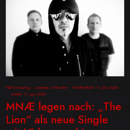
Falk Scheuring
Lesezeit: 3 Minuten
Veröffentlicht: 11. Juni 2026
Erstellt: 11. Juni 2026
MNÆ legen nach: „The
Lion“ als neue Single