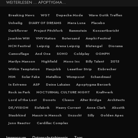
WEITERLESEN … APOPTYGMA...
Breaking News
WGT
Depeche Mode
Wave Gotik Treffen
Unheilig
DIARY OF DREAMS
Mera Luna
Placebo
Darkflower
Project Pitchfork
Rammstein
Konzertbericht
Joachim Witt
VNV Nation
Rotersand
Amphi-Festival
NCN Festival
Leipzig
Arena Leipzig
Blutengel
Diorama
Camouflage
And One
SONO
Coldplay
OOMPH
Marilyn Manson
Highfield
Mono Inc
Billy Talent
2015
Within Temptation
Haujobb
Leaether Strip
Eisbrecher
HIM
Solar Fake
Metallica
Wumpscut
Schandmaul
In Extremo
ASP
Deine Lakaien
Apoptygma Berzerk
Rock im Park
NOCTURNAL CULTURE NIGHT
Kraftwerk
Lord of the Lost
Donots
Clueso
Alter Bridge
Architects
DE/VISION
Eisfabrik
Heavy Current
Anne Clark
Akustik
Staubkind
Massiv in Mensch
Unzucht
Silly
Golden Apes
Juno Reactor
Cardillac Complex
Impressum
Datenschutzhinweis
Tags